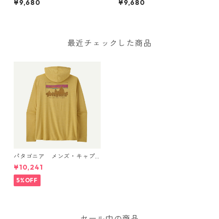
¥9,680
¥9,680
ール・デイリー・シャツ（ハ
ール・デイリー・シャツ（ハ
ット・トリッパー）Dyno Whi
ット・トリッパー）May Grey
te 45496 日本正規品
- Light May Grey X-Dye 454
96 日本正規品
最近チェックした商品
パタゴニア メンズ・キャプ
リーン・クール・デイリー・
¥10,241
フーディ（'73 スカイライン）
(カラー Limestone Yellow - L
5%OFF
ight Limestone Yellow X-Dy
e) Patagonia Men's Long-Sl
eeved Capilene® Cool Trail
Shirt - Stratapeaks 日本正規
品 製品番号 45469
セール中の商品