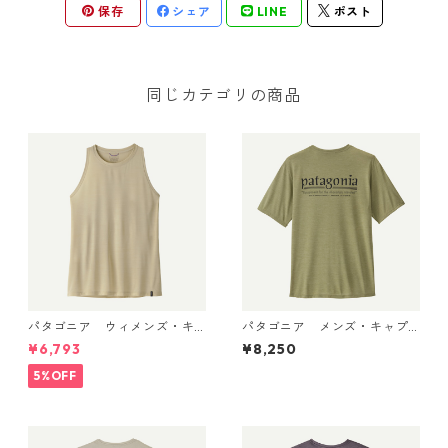
保存
シェア
LINE
ポスト
同じカテゴリの商品
パタゴニア ウィメンズ・キ
パタゴニア メンズ・キャプ
ャプリーン・クール・ウルト
リーン・クール・デイリー・
¥6,793
¥8,250
ラ・タンク Pumice - Dyno W
シャツ（ハット・トリッパ
hite X-Dye 44740 日本正規
ー）Gumtree Green - Light
5%OFF
品
Gumtree Green X-Dye 455
04 日本正規品