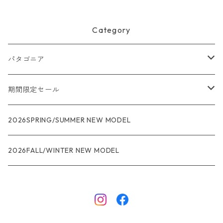
Category
パタゴニア
メンズ
期間限定セール
R1
ウィメンズ
★★★
2026SPRING/SUMMER NEW MODEL
R1エア
R1
ジャケット・アウター
レインウェアー
2026FALL/WINTER NEW MODEL
ナノパフ
R1エア
ダウンジャケット
キャプリーン
フリースジャケット
トップス