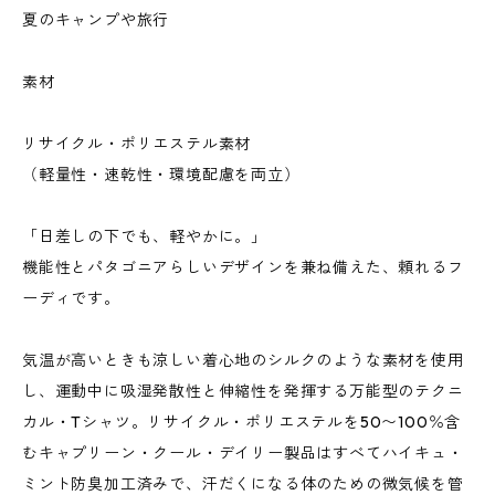
夏のキャンプや旅行
素材
リサイクル・ポリエステル素材
（軽量性・速乾性・環境配慮を両立）
「日差しの下でも、軽やかに。」
機能性とパタゴニアらしいデザインを兼ね備えた、頼れるフ
ーディです。
気温が高いときも涼しい着心地のシルクのような素材を使用
し、運動中に吸湿発散性と伸縮性を発揮する万能型のテクニ
カル・Tシャツ。リサイクル・ポリエステルを50〜100％含
むキャプリーン・クール・デイリー製品はすべてハイキュ・
ミント防臭加工済みで、汗だくになる体のための微気候を管