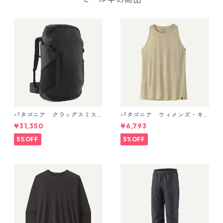
パタゴニア クラッグスミス
パタゴニア ウィメンズ・キ
パック 45L ブラック 48066 P
ャプリーン・クール・ウルト
¥31,350
¥6,793
atagonia Cragsmith Pack 日
ラ・タンク Pumice - Dyno W
本正規品
hite X-Dye 44740 日本正規
5%OFF
5%OFF
品