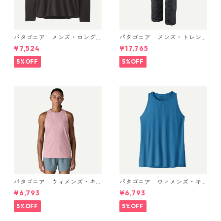
パタゴニア メンズ・ロング
パタゴニア メンズ・トレン
スリーブ・キャプリーン・ク
トシェル 3L・レイン・パンツ
¥7,524
¥17,765
ール・デイリー・シャツ Black
（ショート） (カラー Black)
45181 日本正規品
Patagonia Men's Torrentshe
5%OFF
5%OFF
ll 3L Rain Pants - Short 日本
正規品 製品番号 85261
パタゴニア ウィメンズ・キ
パタゴニア ウィメンズ・キ
ャプリーン・クール・ウルト
ャプリーン・クール・ウルト
¥6,793
¥6,793
ラ・タンク Light Violet - Qu
ラ・タンク Aquatic Blue - Li
iet Violet X-Dye 44740 日本
ght Aquatic Blue X-Dye 447
5%OFF
5%OFF
正規品
40 日本正規品