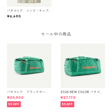
パタゴニア メンズ・キャプ
リーン・クール・デイリー・
¥6,490
シャツ (カラー Dyno White)
Patagonia Men's Capilene®
Cool Daily Shirt 日本正規
品 製品番号 45216
セール中の商品
パタゴニア ブラックホー
2026 NEW COLOR パタゴニ
ル・ダッフル 40L Aqua Ston
ア ブラックホール・ダッフ
¥20,900
¥27,170
e 49339 日本正規品
ル 70L (カラー Aqua Stone)
Patagonia Black Hole® Duff
5%OFF
5%OFF
el 70L 日本正規品 製品番号
49348