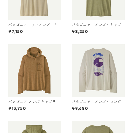
パタゴニア ウィメンズ・キ
パタゴニア メンズ・キャプ
ャプリーン・クール・ウルト
リーン・クール・デイリー・
¥7,150
¥8,250
ラ・タンク Pumice - Dyno W
シャツ（ハット・トリッパ
hite X-Dye 44740 日本正規
ー）Gumtree Green - Light
品
Gumtree Green X-Dye 455
04 日本正規品
パタゴニア メンズ キャプリー
パタゴニア メンズ・ロング
ン クール サン フーディ クラ
スリーブ・キャプリーン・ク
¥13,750
¥9,680
ウド クラッグ クレスト 4493
ール・デイリー・シャツ（パ
8 Wolf Brown - Classic Tan
ス・イット・アラウンド） Dy
X-Dye
no White 45495 日本正規品