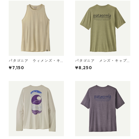
パタゴニア ウィメンズ・キ
パタゴニア メンズ・キャプ
ャプリーン・クール・ウルト
リーン・クール・デイリー・
¥7,150
¥8,250
ラ・タンク Pumice - Dyno W
シャツ（ハット・トリッパ
hite X-Dye 44740 日本正規
ー）Gumtree Green - Light
品
Gumtree Green X-Dye 455
04 日本正規品