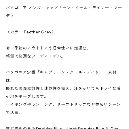
パタゴニア メンズ・キャプリーン・クール・デイリー・フー
ディ
（カラー Feather Grey）
暑い季節のアウトドアや日常使いに最適な、
軽量で快適なフーディモデル。
パタゴニア定番「キャプリーン・クール・デイリー」素材
は、
優れた吸湿発散性と速乾性を備え、汗をかいてもドライな着
心地をキープします。
ハイキングやランニング、サーフトリップなど幅広いシーン
で活躍。
落ち着きのあるSmolder Blue - Light Smolder Blue X-Dye