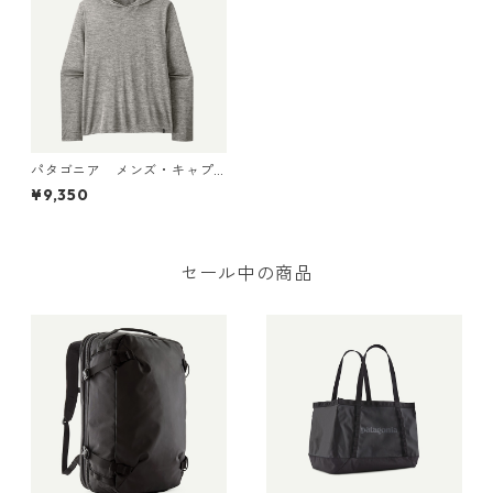
パタゴニア メンズ・キャプ
リーン・クール・デイリー・
¥9,350
フーディ (カラー Feather G
rey) Patagonia Men's Capile
ne® Cool Daily Hoody 日本正
規品 製品番号 45311
セール中の商品