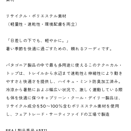
リサイクル・ポリエステル素材
（軽量性・速乾性・環境配慮を両立）
「日差しの下でも、軽やかに。」
暑い季節を快適に過ごすための、頼れるフーディです。
パタゴニア製品の中で最も多用途に使えるこのテクニカル・
トップは、トレイルから水辺まで速乾性と伸縮性により動き
やすさと快適さを提供し、ハイキュ・ミント防臭加工済み。
冷涼から暑熱におよぶ幅広い状況で、激しく運動している際
も体を快適に保つキャプリーン・クール・デイリー製品は、
リサイクル成分を50〜100％含むポリエステル素材を使用
し、フェアトレード・サーティファイドの工場で製造
FEA | 製品番号 45311