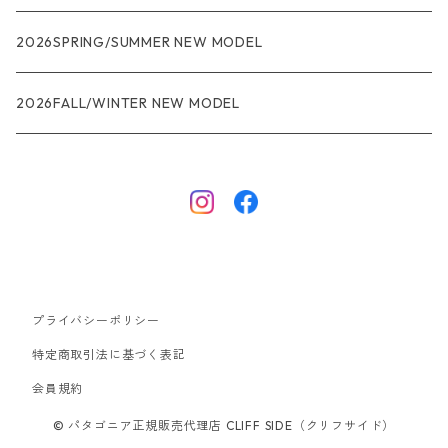
R1
ウィメンズ
★★★
2026SPRING/SUMMER NEW MODEL
R1エア
R1
ジャケット・アウター
レインウェアー
2026FALL/WINTER NEW MODEL
ナノパフ
R1エア
ダウンジャケット
キャプリーン
フリースジャケット
トップス
ナイロンジャケット
キャプリーン
ボトムス
プライバシーポリシー
ベスト
バギーズ ショーツ
ボードショーツ
特定商取引法に基づく表記
会員規約
スウェットシャツ・フーディ
バッグ
© パタゴニア正規販売代理店 CLIFF SIDE（クリフサイド）