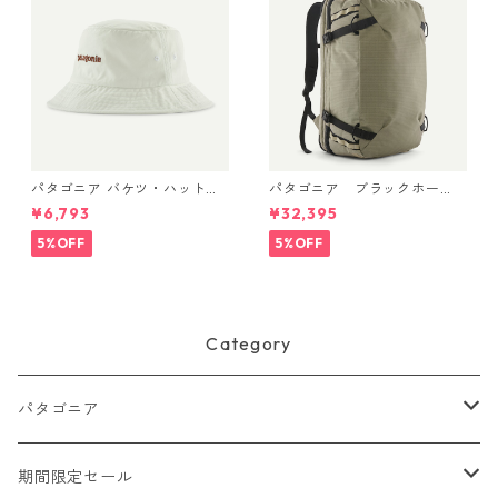
パタゴニア バケツ・ハット 3
パタゴニア ブラックホー
3595 Text Logo: Birch Whit
ル・MLC 45L Weathered Sto
¥6,793
¥32,395
e
ne 49307 日本正規品
5%OFF
5%OFF
Category
パタゴニア
メンズ
期間限定セール