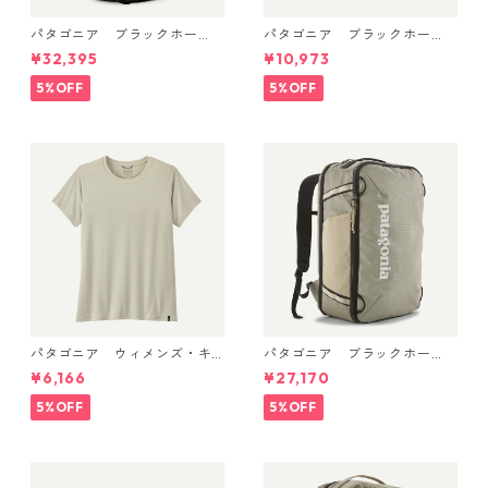
パタゴニア ブラックホー
パタゴニア ブラックホー
ル・MLC 45L Black w/Black
ル・トート 25L (カラー Blac
¥32,395
¥10,973
49307 日本正規品
k w/Black) Patagonia Black
Hole® Tote 25L 日本正規品
5%OFF
5%OFF
製品番号 49032
パタゴニア ウィメンズ・キ
パタゴニア ブラックホー
ャプリーン・クール・デイリ
ル・ミニ・MLC 30L Weather
¥6,166
¥27,170
ー・シャツ Dyno White 4522
ed Stone 49266 日本正規品
6
5%OFF
5%OFF