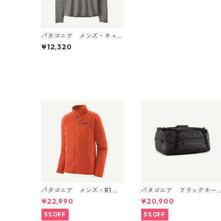
パタゴニア メンズ・キャ
プリーン・クール・サン・
¥12,320
フーディ (カラー Forge G
rey - Noble Grey X-Dye) P
atagonia Men's Capilene®
Cool Sun Hoody 日本正規
品 製品番号 44800
パタゴニア メンズ・R1 ジ
パタゴニア ブラックホー
ャケット (カラー Coal Or
ル・ダッフル 40L Black w
¥22,990
¥20,900
ange) Patagonia Men's R1
Black 49339 日本正規品
® Fleece Jacket 日本正規
5%OFF
5%OFF
品 製品番号 40129