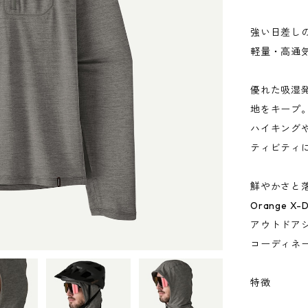
強い日差し
軽量・高通
優れた吸湿
地をキープ
ハイキング
ティビティ
鮮やかさと落ち着
Orange X
アウトドア
コーディネ
特徴