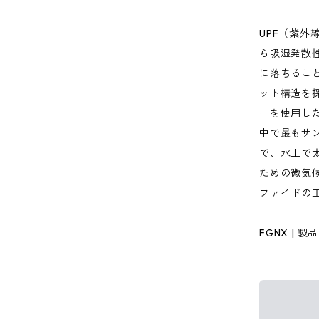
UPF（紫外
ら吸湿発散
に落ちるこ
ット構造を
ーを使用し
中で最もサ
で、水上で
ための微気
ファイドの
FGNX | 製