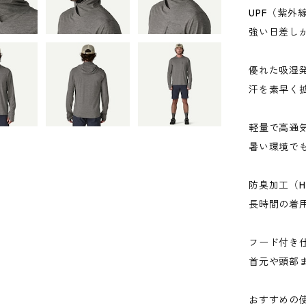
UPF（紫外
強い日差し
優れた吸湿
汗を素早く
軽量で高通
暑い環境で
防臭加工（Hei
長時間の着
フード付き
首元や頭部
おすすめの