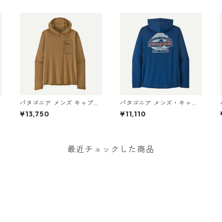
パタゴニア メンズ キャプリ
パタゴニア メンズ・キャプ
ーン クール サン フーディ
リーン・クール・デイリ
¥13,750
¥11,110
クラウド クラッグ クレスト
ー・フーディ（グレート・
44938 Wolf Brown - Class
ウェーブス） 45499 Cleme
D
ic Tan X-Dye
nt Blue - Light Clement Bl
ue X-Dye
最近チェックした商品