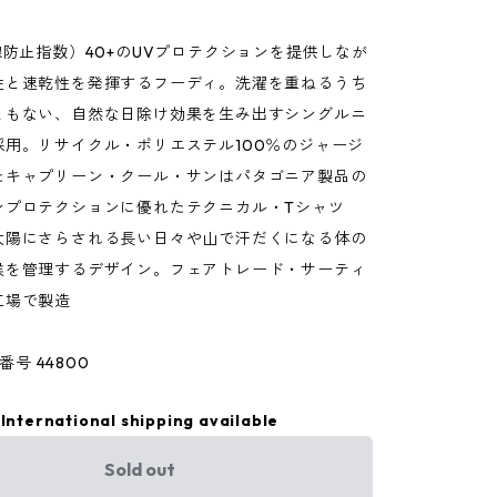
線防止指数）40+のUVプロテクションを提供しなが
性と速乾性を発揮するフーディ。洗濯を重ねるうち
ともない、自然な日除け効果を生み出すシングルニ
採用。リサイクル・ポリエステル100％のジャージ
たキャプリーン・クール・サンはパタゴニア製品の
ンプロテクションに優れたテクニカル・Tシャツ
太陽にさらされる長い日々や山で汗だくになる体の
候を管理するデザイン。フェアトレード・サーティ
工場で製造
品番号 44800
International shipping available
Sold out