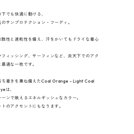
の下でも快適に動ける、
気のサンプロテクション・フーディ。
発散性と速乾性を備え、汗をかいてもドライな着心
。
やフィッシング、サーフィンなど、炎天下でのアク
に最適な一枚です。
きを兼ね備えたCoal Orange - Light Coal
-Dyeは、
シーンで映えるエネルギッシュなカラー。
ートのアクセントにもなります。