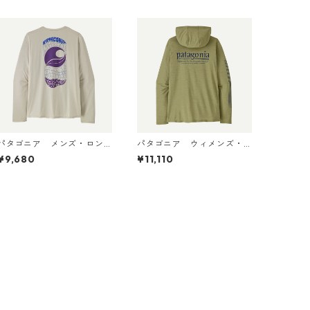
パタゴニア メンズ・ロン
パタゴニア ウィメンズ・
グスリーブ・キャプリー
キャプリーン・クール・デ
¥9,680
¥11,110
ン・クール・デイリー・シ
イリー・フーディ（ハッ
ャツ（パス・イット・アラ
ト・トリッパー）45502 Gu
ウンド） Dyno White 4549
mtree Green - Light Gum
5 日本正規品
tree Green X-Dye 日本正
規品