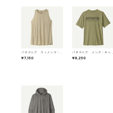
パタゴニア ウィメンズ・
パタゴニア メンズ・キャ
キャプリーン・クール・ウ
プリーン・クール・デイリ
¥7,150
¥8,250
ルトラ・タンク Pumice - D
ー・シャツ（ハット・トリ
yno White X-Dye 44740
ッパー）Gumtree Green -
日本正規品
Light Gumtree Green X-
ye 45504 日本正規品