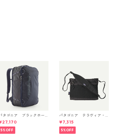
パタゴニア ブラックホー
パタゴニア テラヴィア・
ル・ミニ・MLC 30L (カラ
サコッシュ 3L (カラー Bla
¥27,170
¥7,315
ー Smolder Blue w/Forge
ck) Patagonia Terravia Sa
ey) Patagonia Black Hol
coche Bag 3L 日本正規品
5%OFF
5%OFF
e® Mini MLC® 30L 日本正規
製品番号 48835