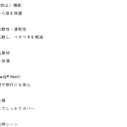
線防止）機能
から肌を保護
発散性・速乾性
拡散し、ベタつきを軽減
気素材
も快適
Q® Mint）
用や旅行にも安心
仕様
までしっかりカバー
使用シーン