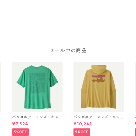
セール中の商品
パタゴニア メンズ・キャ
パタゴニア メンズ・キャ
/
プリーン・クール・デイリ
プリーン・クール・デイリ
¥7,524
¥10,241
ー・シャツ（ストラタスパ
ー・フーディ（'73 スカイラ
イア） (カラー Feather G
イン）(カラー Limestone Y
Gr
5%OFF
5%OFF
rey) Patagonia Men's Capi
ellow - Light Limestone Y