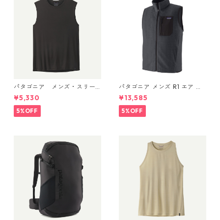
パタゴニア メンズ・スリー
パタゴニア メンズ R1 エア ベ
ブレス・キャプリーン・クー
スト 40285 Smolder Blue
¥5,330
¥13,585
ル・デイリー・シャツ (カラ
ー Black) Patagonia Men's Sl
5%OFF
5%OFF
eeveless Capilene® Cool Da
ily Shirt 日本正規品 製品番
号 45256