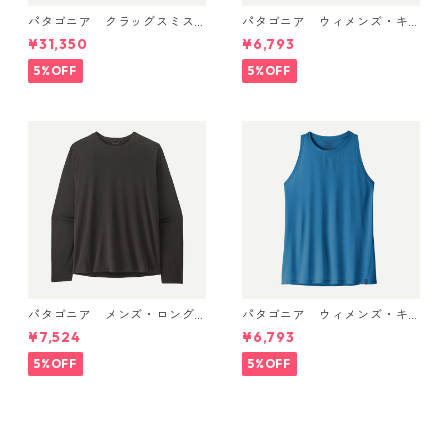
パタゴニア クラッグスミス
パタゴニア ウィメンズ・キ
パック 45L ブラック 48066 P
ャプリーン・クール・ウルト
¥31,350
¥6,793
atagonia Cragsmith Pack 日
ラ・タンク Pumice - Dyno W
本正規品
hite X-Dye 44740 日本正規
5%OFF
5%OFF
品
パタゴニア メンズ・ロング
パタゴニア ウィメンズ・キ
スリーブ・キャプリーン・ク
ャプリーン・クール・ウルト
¥7,524
¥6,793
ール・デイリー・シャツ Black
ラ・タンク Aquatic Blue - Li
45181 日本正規品
ght Aquatic Blue X-Dye 447
5%OFF
5%OFF
40 日本正規品