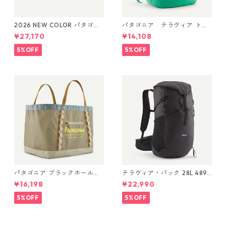
2026 NEW COLOR パタゴニ
パタゴニア テラヴィア トー
ア ブラックホール・ダッフ
ト パック 24L Aqua Stone 48
¥27,170
¥14,108
ル 70L (カラー Aqua Stone)
814 Patagonia Terravia Tote
Patagonia Black Hole® Duff
Pack 24L 日本正規品
5%OFF
5%OFF
el 70L 日本正規品 製品番号
49348
パタゴニア ブラックホール・
テラヴィア・パック 28L 48911
ギア・トート 61L Water Peop
Black
¥16,198
¥22,990
le Banner: Weathered Stone
49276 Black Hole® Gear
5%OFF
5%OFF
Tote 61L 日本正規品