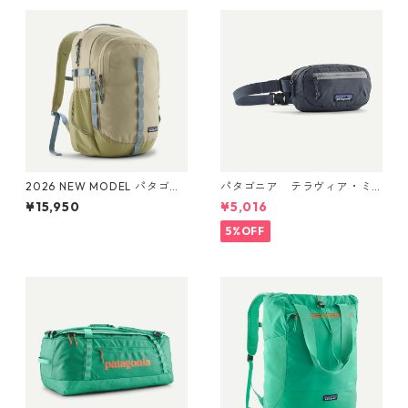
2026 NEW MODEL パタゴニ
パタゴニア テラヴィア・ミ
ア レフュジオ・デイパック 2
ニ・ヒップ・パック 1L (カラ
¥15,950
¥5,016
6L Weathered Stone 47914
ー Smolder Blue) Patagonia
Patagonia Refugio Daypack
Terravia Mini Hip Pack 1L 日
5%OFF
26L 日本正規品
本正規品 製品番号 49448