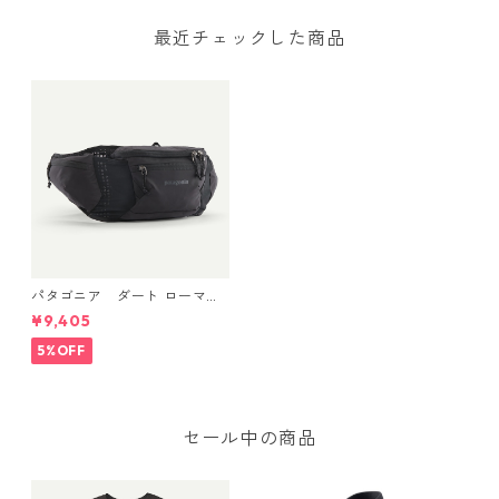
最近チェックした商品
パタゴニア ダート ローマー
ウエスト・パック 3L Black 48
¥9,405
510 Patagonia Dirt Roamer
Bike Waist Pack 3L 日本正規
5%OFF
品
セール中の商品