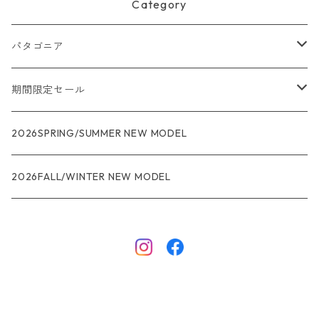
Category
パタゴニア
メンズ
期間限定セール
R1
ウィメンズ
★★★
2026SPRING/SUMMER NEW MODEL
R1エア
R1
ジャケット・アウター
レインウェアー
2026FALL/WINTER NEW MODEL
ナノパフ
R1エア
ダウンジャケット
キャプリーン
フリースジャケット
トップス
ナイロンジャケット
キャプリーン
ボトムス