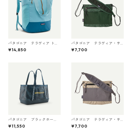
パタゴニア テラヴィア トー
パタゴニア テラヴィア・サ
ト パック 24L Snowmelt Blu
コッシュ 3L (カラー Canopy
¥14,850
¥7,700
e 48814 日本正規品
Green) Patagonia Terravia
Sacoche Bag 3L 日本正規
品 製品番号 48835
パタゴニア ブラックホー
パタゴニア テラヴィア・サ
ル・トート 25L Sastrugi: Su
コッシュ 3L (カラー May Gr
¥11,550
¥7,700
mmit Blue 49032 日本正規品
ey) Patagonia Terravia Saco