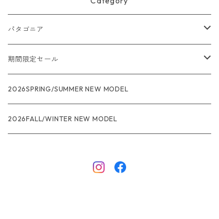
Category
パタゴニア
メンズ
期間限定セール
R1
ウィメンズ
★★★
2026SPRING/SUMMER NEW MODEL
R1エア
R1
ジャケット・アウター
レインウェアー
2026FALL/WINTER NEW MODEL
ナノパフ
R1エア
ダウンジャケット
キャプリーン
フリースジャケット
トップス
ナイロンジャケット
キャプリーン
ボトムス