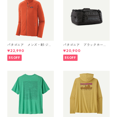
パタゴニア メンズ・R1 ジャ
パタゴニア ブラックホー
ケット (カラー Coal Orang
ル・ダッフル 40L Black w/Bl
¥22,990
¥20,900
e) Patagonia Men's R1® Flee
ack 49339 日本正規品
ce Jacket 日本正規品 製品
5%OFF
5%OFF
番号 40129