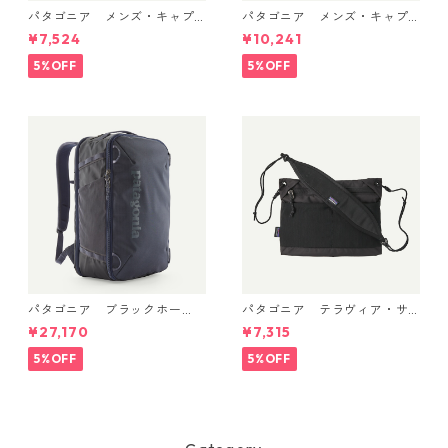
パタゴニア メンズ・キャプ
パタゴニア メンズ・キャプ
リーン・クール・デイリー・
リーン・クール・デイリー・
¥7,524
¥10,241
シャツ（ストラタスパイア）
フーディ（'73 スカイライン）
(カラー Feather Grey) Pat
(カラー Limestone Yellow - L
5%OFF
5%OFF
agonia Men's Capilene® Co
ight Limestone Yellow X-Dy
ol Daily Shirt - Strataspire
e) Patagonia Men's Long-Sl
日本正規品 製品番号 45479
eeved Capilene® Cool Trail
Shirt - Stratapeaks 日本正規
品 製品番号 45469
パタゴニア ブラックホー
パタゴニア テラヴィア・サ
ル・ミニ・MLC 30L (カラー
コッシュ 3L (カラー Black)
¥27,170
¥7,315
Smolder Blue w/Forge Gre
Patagonia Terravia Sacoche
y) Patagonia Black Hole® Mi
Bag 3L 日本正規品 製品番号
5%OFF
5%OFF
ni MLC® 30L 日本正規品 製
48835
品番号 49266