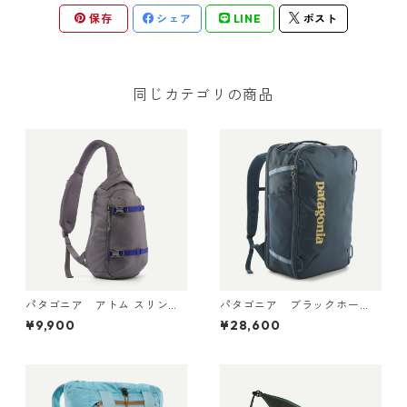
保存
シェア
LINE
ポスト
同じカテゴリの商品
パタゴニア アトム スリング
パタゴニア ブラックホー
8L May Grey 48262 日本正規
ル・ミニ・MLC 30L Sastrug
¥9,900
¥28,600
品
i: Summit Blue 49266 日本正
規品