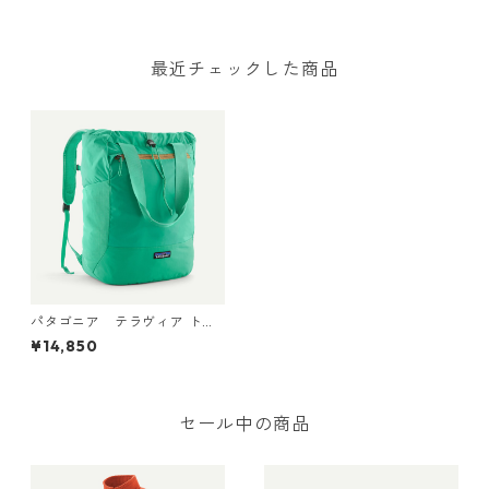
che Bag 3L 日本正規品 製品
番号 48835
最近チェックした商品
パタゴニア テラヴィア トー
ト パック 24L Aqua Stone 48
¥14,850
814 Patagonia Terravia Tote
Pack 24L 日本正規品
セール中の商品