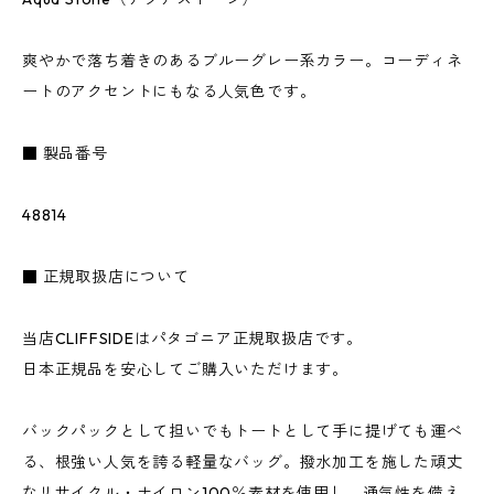
爽やかで落ち着きのあるブルーグレー系カラー。コーディネ
ートのアクセントにもなる人気色です。
■ 製品番号
48814
■ 正規取扱店について
当店CLIFFSIDEはパタゴニア正規取扱店です。
日本正規品を安心してご購入いただけます。
バックパックとして担いでもトートとして手に提げても運べ
る、根強い人気を誇る軽量なバッグ。撥水加工を施した頑丈
なリサイクル・ナイロン100％素材を使用し、通気性を備え