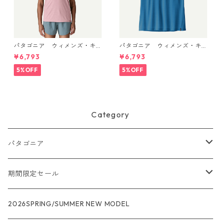
パタゴニア ウィメンズ・キ
パタゴニア ウィメンズ・キ
ャプリーン・クール・ウルト
ャプリーン・クール・ウルト
¥6,793
¥6,793
ラ・タンク Light Violet - Qu
ラ・タンク Aquatic Blue - Li
iet Violet X-Dye 44740 日本
ght Aquatic Blue X-Dye 447
5%OFF
5%OFF
正規品
40 日本正規品
Category
パタゴニア
メンズ
期間限定セール
R1
ウィメンズ
★★★
2026SPRING/SUMMER NEW MODEL