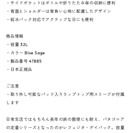
・サイドポケットはボトルや折りたたみ傘の収納に便利
・背面とショルダーは背負い心地に配慮したデザイン
・給水パック対応でアクティブな日にも便利
商品情報
・容量 32L
・カラー Blue Sage
・製品番号 47885
・日本正規品
ご注意
・取り外し可能なパッド入りラップトップ用スリーブが付属
します
日常生活ではもちろん長年の旅の酷使にも耐え、パタゴニア
の定番シリーズとなったのがレフュジオ・デイパック。容量