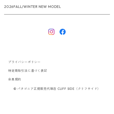
R1エア
R1
ジャケット・アウター
レインウェアー
2026FALL/WINTER NEW MODEL
ナノパフ
R1エア
ダウンジャケット
キャプリーン
フリースジャケット
トップス
ナイロンジャケット
キャプリーン
ボトムス
プライバシーポリシー
ベスト
バギーズ ショーツ
ボードショーツ
特定商取引法に基づく表記
会員規約
スウェットシャツ・フーディ
バッグ
© パタゴニア正規販売代理店 CLIFF SIDE（クリフサイド）
シャツ・Tシャツ
キャップ ハット