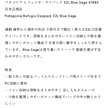
パタゴニア レフュジオ・デイパック 32L Blue Sage 47885
日本正規品
Patagonia Refugio Daypack 32L Blue Sage
通勤 通学から週末の外出 小旅行まで幅広く使える32Lの定番
デイパックです。荷物をまとめやすいメイン収納と小物を整
理しやすいポケット構成で 日常の使い勝手をしっかり押さえ
ています。Blue Sageは落ち着いたトーンで 服装を選ばず合
わせやすいカラーです。
特長
・取り外し可能なパッド入りラップトップ用スリーブ付きで
PC収納に便利
・メイン収納は荷物をまとめやすく 出し入れがスムーズ
・小物を整理しやすいポケット構成でバッグの中が散らかり
にくい