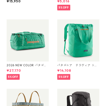
¥15,950
¥5,016
6L Weathered Stone 47914
ー Smolder Blue) Patagonia
Patagonia Refugio Daypack
Terravia Mini Hip Pack 1L 日
5%OFF
26L 日本正規品
本正規品 製品番号 49448
2026 NEW COLOR パタゴニ
パタゴニア テラヴィア トー
ア ブラックホール・ダッフ
ト パック 24L Aqua Stone 48
¥27,170
¥14,108
ル 70L (カラー Aqua Stone)
814 Patagonia Terravia Tote
Patagonia Black Hole® Duff
Pack 24L 日本正規品
5%OFF
5%OFF
el 70L 日本正規品 製品番号
49348