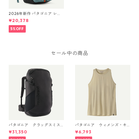
2026年新作 パタゴニア レフ
ュジオ・デイパック 32L Blue
¥20,378
Sage 47885 日本正規品
5%OFF
セール中の商品
パタゴニア クラッグスミス
パタゴニア ウィメンズ・キ
パック 45L ブラック 48066 P
ャプリーン・クール・ウルト
¥31,350
¥6,793
atagonia Cragsmith Pack 日
ラ・タンク Pumice - Dyno W
本正規品
hite X-Dye 44740 日本正規