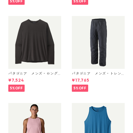
5%OFF
5%OFF
品
パタゴニア メンズ・ロング
パタゴニア メンズ・トレン
スリーブ・キャプリーン・ク
トシェル 3L・レイン・パンツ
¥7,524
¥17,765
ール・デイリー・シャツ Black
（ショート） (カラー Black)
45181 日本正規品
Patagonia Men's Torrentshe
5%OFF
5%OFF
ll 3L Rain Pants - Short 日本
正規品 製品番号 85261