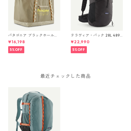
パタゴニア ブラックホール・
テラヴィア・パック 28L 48911
ギア・トート 61L Water Peop
Black
¥16,198
¥22,990
le Banner: Weathered Stone
49276 Black Hole® Gear
5%OFF
5%OFF
Tote 61L 日本正規品
最近チェックした商品