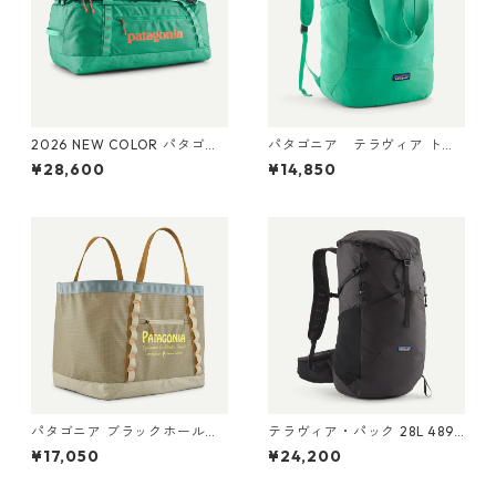
2026 NEW COLOR パタゴニ
パタゴニア テラヴィア トー
ア ブラックホール・ダッフ
ト パック 24L Aqua Stone 48
¥28,600
¥14,850
ル 70L (カラー Aqua Stone)
814 Patagonia Terravia Tote
Patagonia Black Hole® Duff
Pack 24L 日本正規品
el 70L 日本正規品 製品番号
49348
パタゴニア ブラックホール・
テラヴィア・パック 28L 48911
ギア・トート 61L Water Peop
Black
¥17,050
¥24,200
le Banner: Weathered Stone
49276 Black Hole® Gear