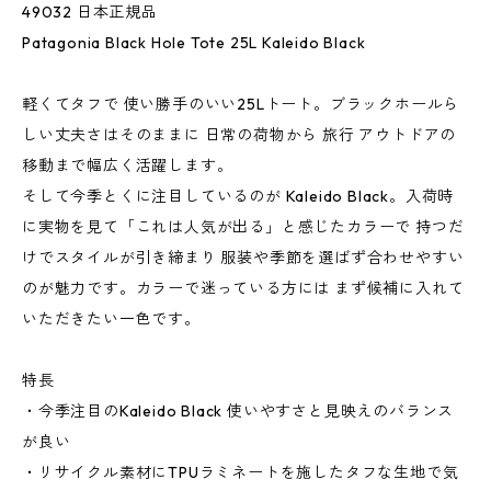
49032 日本正規品
Patagonia Black Hole Tote 25L Kaleido Black
軽くてタフで 使い勝手のいい25Lトート。ブラックホールら
しい丈夫さはそのままに 日常の荷物から 旅行 アウトドアの
移動まで幅広く活躍します。
そして今季とくに注目しているのが Kaleido Black。入荷時
に実物を見て「これは人気が出る」と感じたカラーで 持つだ
けでスタイルが引き締まり 服装や季節を選ばず合わせやすい
のが魅力です。カラーで迷っている方には まず候補に入れて
いただきたい一色です。
特長
・今季注目のKaleido Black 使いやすさと見映えのバランス
が良い
・リサイクル素材にTPUラミネートを施したタフな生地で気