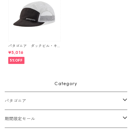
パタゴニア ダックビル・キ
ャップ （カラー Black） Pat
¥5,016
agonia Duckbill Cap 日本正
規品 製品番号 28818
5%OFF
Category
パタゴニア
メンズ
期間限定セール