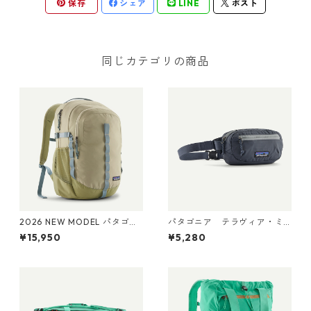
保存
シェア
LINE
ポスト
同じカテゴリの商品
2026 NEW MODEL パタゴニ
パタゴニア テラヴィア・ミ
ア レフュジオ・デイパック 2
ニ・ヒップ・パック 1L (カラ
¥15,950
¥5,280
6L Weathered Stone 47914
ー Smolder Blue) Patagonia
Patagonia Refugio Daypack
Terravia Mini Hip Pack 1L 日
26L 日本正規品
本正規品 製品番号 49448