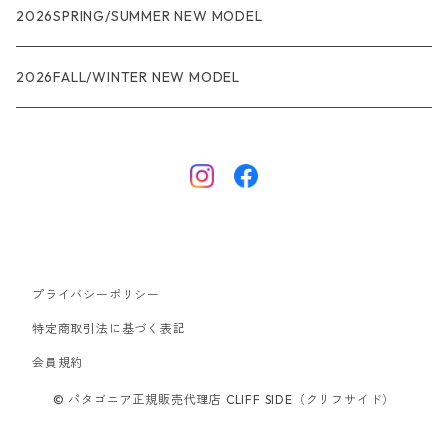
R1
ウィメンズ
★★★
2026SPRING/SUMMER NEW MODEL
R1エア
R1
ジャケット・アウター
レインウェアー
2026FALL/WINTER NEW MODEL
ナノパフ
R1エア
ダウンジャケット
キャプリーン
フリースジャケット
トップス
ナイロンジャケット
キャプリーン
ボトムス
プライバシーポリシー
ベスト
バギーズ ショーツ
ボードショーツ
特定商取引法に基づく表記
会員規約
スウェットシャツ・フーディ
バッグ
© パタゴニア正規販売代理店 CLIFF SIDE（クリフサイド）
シャツ・Tシャツ
キャップ ハット