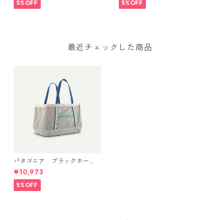
49276 Black Hole® Gear
5%OFF
5%OFF
Tote 61L 日本正規品
最近チェックした商品
パタゴニア ブラックホー
ル・トート 25L Birch White
¥10,973
49032 日本正規品
5%OFF