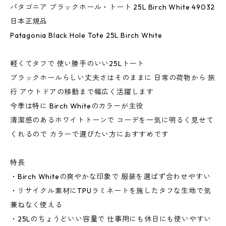
パタゴニア ブラックホール・トート 25L Birch White 49032
日本正規品
Patagonia Black Hole Tote 25L Birch White
軽くてタフで 使い勝手のいい25Lトート
ブラックホールらしい丈夫さはそのままに 日常の荷物から 旅
行 アウトドアの移動まで幅広く活躍します
今季は特に Birch Whiteのカラーが主役
清潔感のあるホワイトトーンで コーデを一気に明るく見せて
くれるので カラーで選びたい方におすすめです
特長
・Birch Whiteの爽やかな印象で 服装を選ばず合わせやすい
・リサイクル素材にTPUラミネートを施したタフな生地で気
兼ねなく使える
・25Lのちょうどいい容量で 仕事用にも休日にも使いやすい