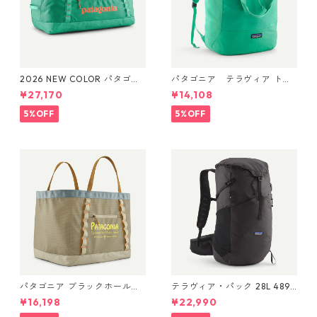
2026 NEW COLOR パタゴニ
パタゴニア テラヴィア トー
ア ブラックホール・ダッフ
ト パック 24L Aqua Stone 48
¥27,170
¥14,108
ル 70L (カラー Aqua Stone)
814 Patagonia Terravia Tote
Patagonia Black Hole® Duff
Pack 24L 日本正規品
5%OFF
5%OFF
el 70L 日本正規品 製品番号
49348
パタゴニア ブラックホール・
テラヴィア・パック 28L 48911
ギア・トート 61L Water Peop
Black
¥16,198
¥22,990
le Banner: Weathered Stone