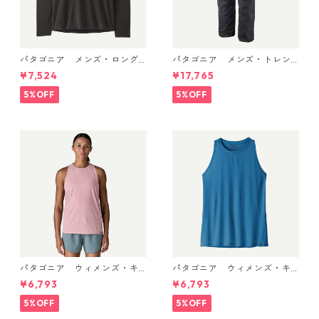
パタゴニア メンズ・ロング
パタゴニア メンズ・トレン
スリーブ・キャプリーン・ク
トシェル 3L・レイン・パンツ
¥7,524
¥17,765
ール・デイリー・シャツ Black
（ショート） (カラー Black)
45181 日本正規品
Patagonia Men's Torrentshe
5%OFF
5%OFF
ll 3L Rain Pants - Short 日本
正規品 製品番号 85261
パタゴニア ウィメンズ・キ
パタゴニア ウィメンズ・キ
ャプリーン・クール・ウルト
ャプリーン・クール・ウルト
¥6,793
¥6,793
ラ・タンク Light Violet - Qu
ラ・タンク Aquatic Blue - Li
iet Violet X-Dye 44740 日本
ght Aquatic Blue X-Dye 447
5%OFF
5%OFF
正規品
40 日本正規品