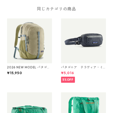
同じカテゴリの商品
2026 NEW MODEL パタゴニ
パタゴニア テラヴィア・ミ
ア レフュジオ・デイパック 2
ニ・ヒップ・パック 1L (カラ
¥15,950
¥5,016
6L Weathered Stone 47914
ー Smolder Blue) Patagonia
Patagonia Refugio Daypack
Terravia Mini Hip Pack 1L 日
5%OFF
26L 日本正規品
本正規品 製品番号 49448