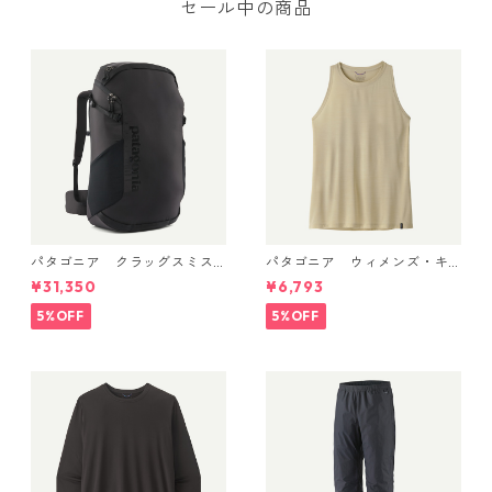
セール中の商品
パタゴニア クラッグスミス
パタゴニア ウィメンズ・キ
パック 45L ブラック 48066 P
ャプリーン・クール・ウルト
¥31,350
¥6,793
atagonia Cragsmith Pack 日
ラ・タンク Pumice - Dyno W
本正規品
hite X-Dye 44740 日本正規
5%OFF
5%OFF
品