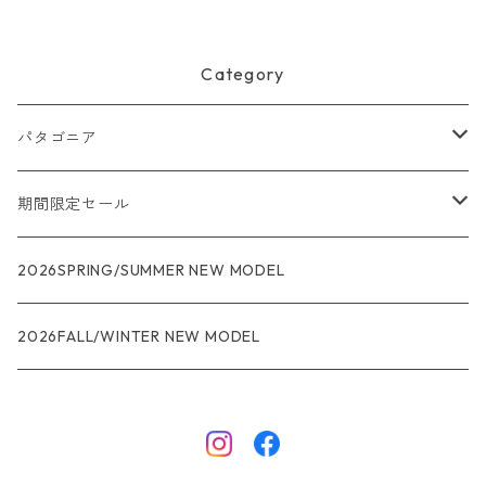
Category
パタゴニア
メンズ
期間限定セール
R1
ウィメンズ
★★★
2026SPRING/SUMMER NEW MODEL
R1エア
R1
ジャケット・アウター
レインウェアー
2026FALL/WINTER NEW MODEL
ナノパフ
R1エア
ダウンジャケット
キャプリーン
フリースジャケット
トップス