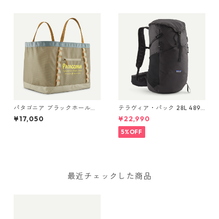
Patagonia Black Hole® Duff
Pack 24L 日本正規品
el 70L 日本正規品 製品番号
49348
パタゴニア ブラックホール・
テラヴィア・パック 28L 48911
ギア・トート 61L Water Peop
Black
¥17,050
¥22,990
le Banner: Weathered Stone
49276 Black Hole® Gear
5%OFF
Tote 61L 日本正規品
最近チェックした商品