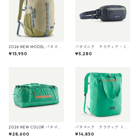
2026 NEW MODEL パタゴニ
パタゴニア テラヴィア・ミ
ア レフュジオ・デイパック 2
ニ・ヒップ・パック 1L (カラ
¥15,950
¥5,280
6L Weathered Stone 47914
ー Smolder Blue) Patagonia
Patagonia Refugio Daypack
Terravia Mini Hip Pack 1L 日
26L 日本正規品
本正規品 製品番号 49448
2026 NEW COLOR パタゴニ
パタゴニア テラヴィア トー
ア ブラックホール・ダッフ
ト パック 24L Aqua Stone 48
¥28,600
¥14,850
ル 70L (カラー Aqua Stone)
814 Patagonia Terravia Tote