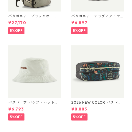
パタゴニア ブラックホー
パタゴニア テラヴィア・サ
ル・ミニ・MLC 30L Weather
コッシュ 3L (カラー Black)
¥27,170
¥6,897
ed Stone 49266 日本正規品
Patagonia Terravia Sacoche
Bag 3L 日本正規品 製品番号
5%OFF
5%OFF
48835
パタゴニア バケツ・ハット 3
2026 NEW COLOR パタゴニ
3595 Text Logo: Birch Whit
ア ブラックホール・キュー
¥6,793
¥8,883
e
ブ 14L (カラー Kaleido: Blac
k) Patagonia Black Hole® Cu
5%OFF
5%OFF
be 14L 日本正規品 製品番号
49372