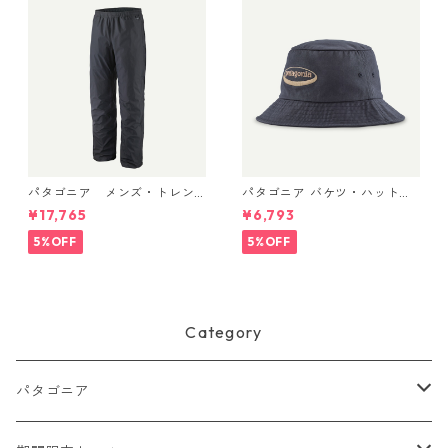
パタゴニア メンズ・トレン
パタゴニア バケツ・ハット 3
トシェル 3L・レイン・パンツ
3595 ’95 Oval Logo: Smold
¥17,765
¥6,793
（ショート） (カラー Black)
er Blue
Patagonia Men's Torrentshe
5%OFF
5%OFF
ll 3L Rain Pants - Short 日本
正規品 製品番号 85261
Category
パタゴニア