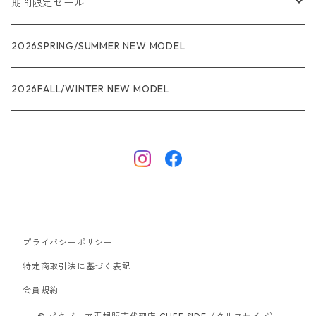
メンズ
期間限定セール
R1
ウィメンズ
★★★
2026SPRING/SUMMER NEW MODEL
R1エア
R1
ジャケット・アウター
レインウェアー
2026FALL/WINTER NEW MODEL
ナノパフ
R1エア
ダウンジャケット
キャプリーン
フリースジャケット
トップス
ナイロンジャケット
キャプリーン
ボトムス
プライバシーポリシー
ベスト
バギーズ ショーツ
ボードショーツ
特定商取引法に基づく表記
会員規約
スウェットシャツ・フーディ
バッグ