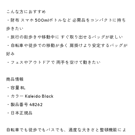
こんな方におすすめ
・財布 スマホ 500mlボトルなど 必需品をコンパクトに持ち
歩きたい
・旅行の街歩きや移動中に すぐ取り出せるバッグが欲しい
・自転車や徒歩での移動が多く 肩掛けより安定するバッグが
好み
・フェスやアウトドアで 両手を空けて動きたい
商品情報
・容量 8L
・カラー Kaleido Black
・製品番号 48262
・日本正規品
自転車でも徒歩でもバスでも、適度な大きさと整頓機能によ