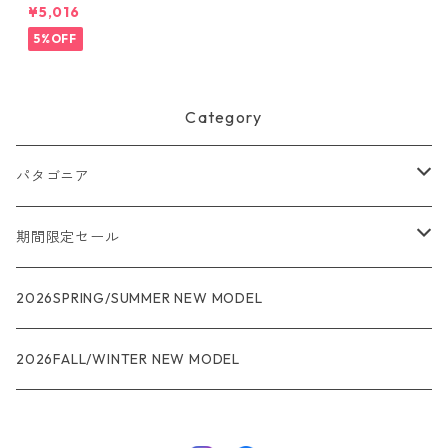
ャップ （カラー Black） Pat
¥5,016
agonia Duckbill Cap 日本正
規品 製品番号 28818
5%OFF
Category
パタゴニア
メンズ
期間限定セール
R1
ウィメンズ
★★★
2026SPRING/SUMMER NEW MODEL
R1エア
R1
ジャケット・アウター
レインウェアー
2026FALL/WINTER NEW MODEL
ナノパフ
R1エア
ダウンジャケット
キャプリーン