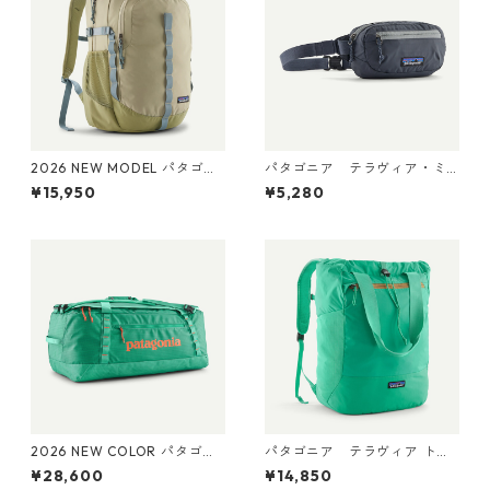
2026 NEW MODEL パタゴニ
パタゴニア テラヴィア・ミ
ア レフュジオ・デイパック 2
ニ・ヒップ・パック 1L (カラ
¥15,950
¥5,280
6L Weathered Stone 47914
ー Smolder Blue) Patagonia
Patagonia Refugio Daypack
Terravia Mini Hip Pack 1L 日
26L 日本正規品
本正規品 製品番号 49448
2026 NEW COLOR パタゴニ
パタゴニア テラヴィア トー
ア ブラックホール・ダッフ
ト パック 24L Aqua Stone 48
¥28,600
¥14,850
ル 70L (カラー Aqua Stone)
814 Patagonia Terravia Tote