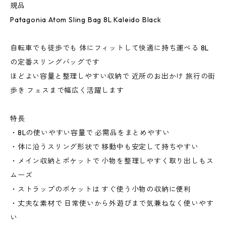
規品
Patagonia Atom Sling Bag 8L Kaleido Black
自転車でも徒歩でも 体にフィットして快適に持ち運べる 8L
の定番スリングバッグです
ほどよい容量と整理しやすい収納で 近所のお出かけ 旅行の街
歩き フェスまで幅広く活躍します
特長
・8Lの使いやすい容量で 必需品をまとめやすい
・体に沿うスリング形状で 移動中も安定して持ちやすい
・メイン収納とポケットで 小物を整理しやすく取り出しもス
ムーズ
・ストラップのポケットは すぐ使う小物の収納に便利
・丈夫な素材で 日常使いから外遊びまで気兼ねなく使いやす
い