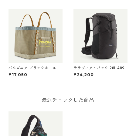
Patagonia Black Hole® Duff
Pack 24L 日本正規品
el 70L 日本正規品 製品番号
49348
パタゴニア ブラックホール・
テラヴィア・パック 28L 48911
ギア・トート 61L Water Peop
Black
¥17,050
¥24,200
le Banner: Weathered Stone
49276 Black Hole® Gear
Tote 61L 日本正規品
最近チェックした商品