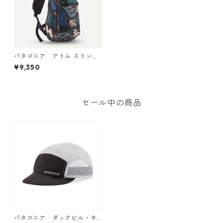
パタゴニア アトム スリング
8L Kaleido: Black 48262 Pat
¥9,350
agonia Atom Sling Bag 8L 日
本正規品
セール中の商品
パタゴニア ダックビル・キ