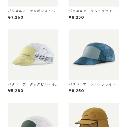
パタゴニア テルボンヌ・ハ
パタゴニア ウルトラライト
ット (カラー Canopy Gree
ウェイト・リッジ・ハット 33
¥7,260
¥8,250
n) Patagonia Terrebonne Ha
590 Berry Fig
t 日本正規品 製品番号 33317
パタゴニア ダックビル・キ
パタゴニア ウルトラライト
ャップ Vellum Green 2881
ウェイト・リッジ・ハット 33
¥5,280
¥8,250
8 日本正規品
590 Sastrugi: Summit Blue