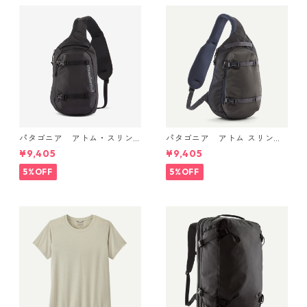
パタゴニア アトム・スリン
パタゴニア アトム スリング
グ 8L (カラー Black) Patago
8L Smolder Blue 48262 Pata
¥9,405
¥9,405
nia Atom Sling Bag 8L 日本
gonia Atom Sling Bag 8L 日
正規品 製品番号 48262
本正規品
5%OFF
5%OFF