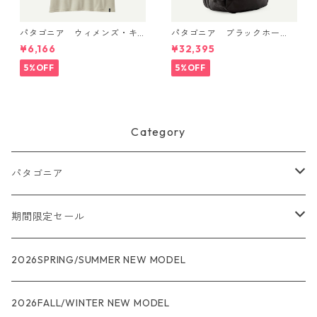
パタゴニア ウィメンズ・キ
パタゴニア ブラックホー
ャプリーン・クール・デイリ
ル・MLC 45L Black w/Black
¥6,166
¥32,395
ー・シャツ Dyno White 4522
49307 日本正規品
6
5%OFF
5%OFF
Category
パタゴニア
メンズ
期間限定セール
R1
ウィメンズ
★★★
2026SPRING/SUMMER NEW MODEL
R1エア
R1
ジャケット・アウター
レインウェアー
2026FALL/WINTER NEW MODEL