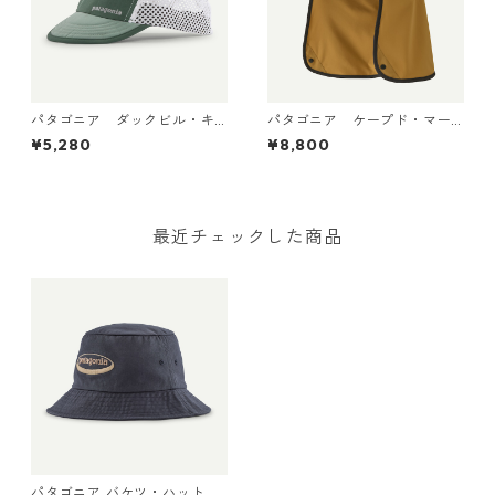
パタゴニア ダックビル・キ
パタゴニア ケープド・マー
ャップ Canopy Green 288
ガンザー・ハット Bobcat Br
¥5,280
¥8,800
18 日本正規品
own 33570
最近チェックした商品
パタゴニア バケツ・ハット 3