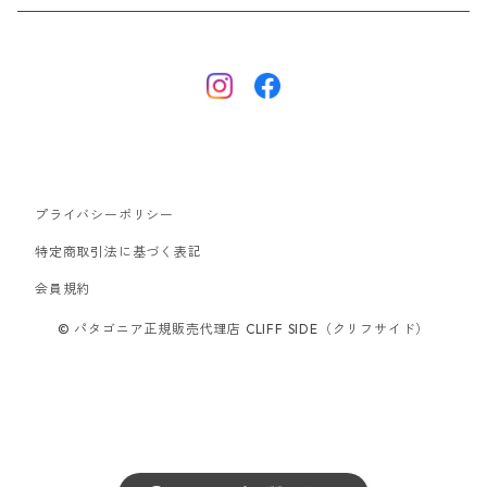
ナノパフ
R1エア
ダウンジャケット
キャプリーン
フリースジャケット
トップス
ナイロンジャケット
キャプリーン
ボトムス
プライバシーポリシー
ベスト
バギーズ ショーツ
ボードショーツ
特定商取引法に基づく表記
会員規約
スウェットシャツ・フーディ
バッグ
© パタゴニア正規販売代理店 CLIFF SIDE（クリフサイド）
シャツ・Tシャツ
キャップ ハット
スーパーセール