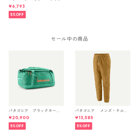
3595 ’95 Oval Logo: Smold
¥6,793
er Blue
5%OFF
セール中の商品
パタゴニア ブラックホー
パタゴニア メンズ・テルボ
ル・ダッフル 40L Aqua Ston
ンヌ・ジョガーズ (カラー Bo
¥20,900
¥13,585
e 49339 日本正規品
bcat Brown) Patagonia Me
n's Terrebonne Trail Jogger
5%OFF
5%OFF
s 日本正規品 製品番号 2454
1