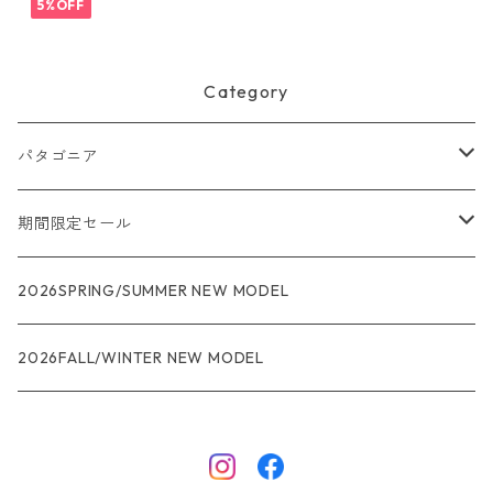
規品 製品番号 28818
5%OFF
Category
パタゴニア
メンズ
期間限定セール
R1
ウィメンズ
★★★
2026SPRING/SUMMER NEW MODEL
R1エア
R1
ジャケット・アウター
レインウェアー
2026FALL/WINTER NEW MODEL
ナノパフ
R1エア
ダウンジャケット
キャプリーン
フリースジャケット
トップス