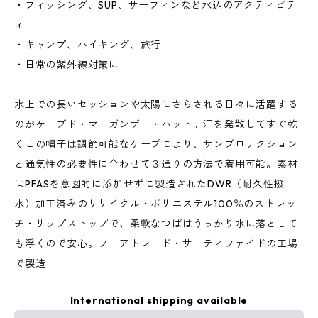
・フィッシング、SUP、サーフィンなど水辺のアクティビテ
ィ
・キャンプ、ハイキング、旅行
・日常の紫外線対策に
水上での長いセッションや太陽にさらされる日々に活躍する
のがケープド・マーガンザー・ハット。汗を発散してすぐ乾
くこの帽子は調節可能なケープにより、サンプロテクション
と通気性の必要性に合わせて３通りの方法で着用可能。素材
はPFASを意図的に添加せずに製造されたDWR（耐久性撥
水）加工済みのリサイクル・ポリエステル100％のストレッ
チ・リップストップで、柔軟なつばはうっかり水に落として
も浮くので安心。フェアトレード・サーティファイドの工場
で製造
International shipping available