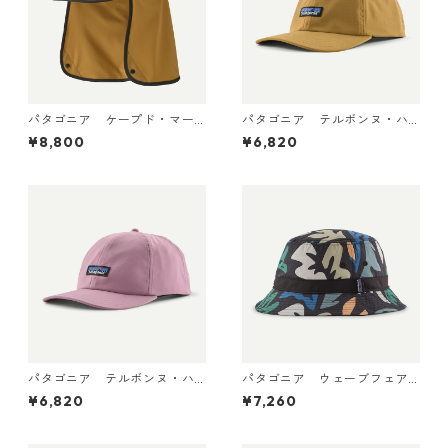
パタゴニア ケープド・マー
パタゴニア テルボンヌ・ハ
ガンザー・ハット Bobcat Br
ット (カラー Bobcat Brown)
¥8,800
¥6,820
own 33570
Patagonia Terrebonne Hat
日本正規品 製品番号 33317
パタゴニア テルボンヌ・ハ
パタゴニア ウェーブフェア
ット (カラー Light Violet) P
ラー・バケツ・ハット （カ
¥6,820
¥7,260
atagonia Terrebonne Hat 日
ラーKaleido: Black） Patago
本正規品 製品番号 33317
nia Wavefarer™ Bucket Hat
日本正規品 製品番号 29157