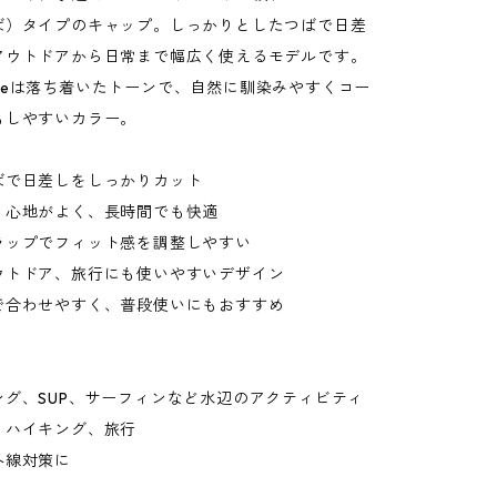
ば）タイプのキャップ。しっかりとしたつばで日差
アウトドアから日常まで幅広く使えるモデルです。
r Blueは落ち着いたトーンで、自然に馴染みやすくコー
もしやすいカラー。
ばで日差しをしっかりカット
り心地がよく、長時間でも快適
ラップでフィット感を調整しやすい
ウトドア、旅行にも使いやすいデザイン
で合わせやすく、普段使いにもおすすめ
ング、SUP、サーフィンなど水辺のアクティビティ
、ハイキング、旅行
外線対策に