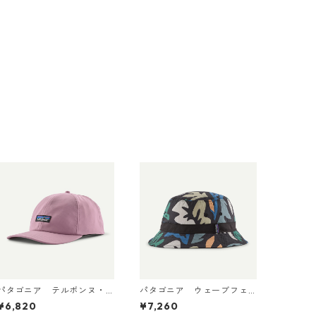
パタゴニア テルボンヌ・
パタゴニア ウェーブフェ
ハット (カラー Light Viol
アラー・バケツ・ハット
¥6,820
¥7,260
Patagonia Terrebonne
（カラーKaleido: Black） P