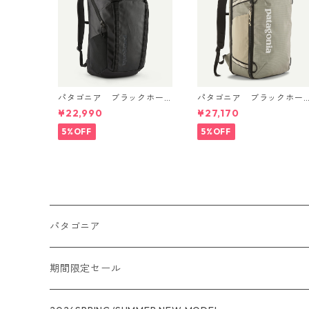
パタゴニア ブラックホー
パタゴニア ブラックホー
ル・パック 32L (カラーBla
ル・ミニ・MLC 30L Weat
¥22,990
¥27,170
ck w/Black ) Patagonia Bl
ered Stone 49266 日本正
ack Hole® Pack 32L 日本正
規品
5%OFF
5%OFF
規品 製品番号 49302
パタゴニア
メンズ
期間限定セール
R1