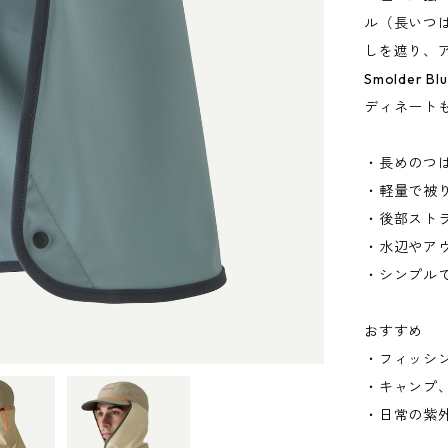
ル（長いつ
しを遮り、
Smolde
ディネート
・長めのつ
・軽量で被
・後部スト
・水辺やア
・シンプル
おすすめ
・フィッシ
・キャンプ
・日常の紫