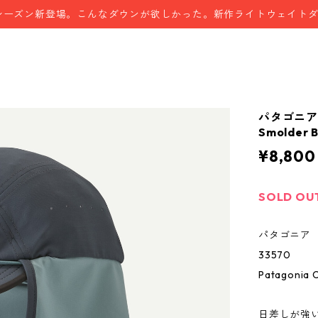
シーズン新登場。こんなダウンが欲しかった。新作ライトウェイト
パタゴニ
Smolder B
¥8,800
SOLD OU
パタゴニア 
33570
Patagonia 
日差しが強