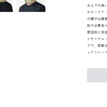
水上での長
がケープド
の帽子は調
性の必要性に
意図的に添
リサイクル
プで、柔軟
ェアトレー