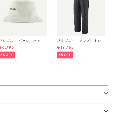
パタゴニア バケツ・ハッ
パタゴニア メンズ・トレ
ト 33595 Text Logo: Bir
ントシェル 3L・レイン・パ
¥6,793
¥17,765
ch White
ンツ（ショート） (カラー
Black) Patagonia Men's To
5%OFF
5%OFF
rrentshell 3L Rain Pants -
Short 日本正規品 製品番号
85261