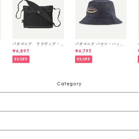
パタゴニア テラヴィア・
パタゴニア バケツ・ハッ
h
サコッシュ 3L (カラー Bla
ト 33595 ’95 Oval Logo:
¥6,897
¥6,793
ck) Patagonia Terravia Sa
Smolder Blue
coche Bag 3L 日本正規品
5%OFF
5%OFF
製品番号 48835
Category