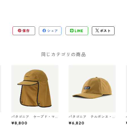
保存
シェア
LINE
ポスト
同じカテゴリの商品
パタゴニア ケープド・マ
パタゴニア テルボンヌ・
ーガンザー・ハット Bobca
ハット (カラー Bobcat Br
¥8,800
¥6,820
t Brown 33570
own) Patagonia Terrebon
et) 