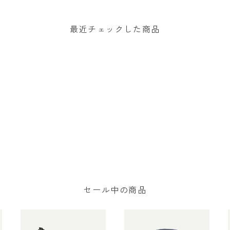
ne Hat 日本正規品 製品番
号 33317
最近チェックした商品
セール中の商品