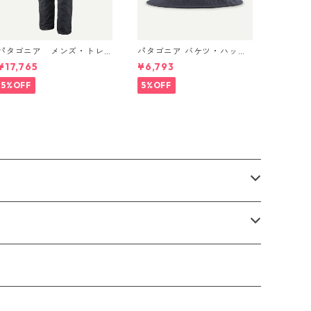
パタゴニア メンズ・トレ
パタゴニア バケツ・ハッ
ントシェル 3L・レイン・パ
ト 33595 ’95 Oval Logo:
¥17,765
¥6,793
ンツ（ショート） (カラー
Smolder Blue
ack) Patagonia Men's To
5%OFF
5%OFF
rrentshell 3L Rain Pants -
Short 日本正規品 製品番号
85261