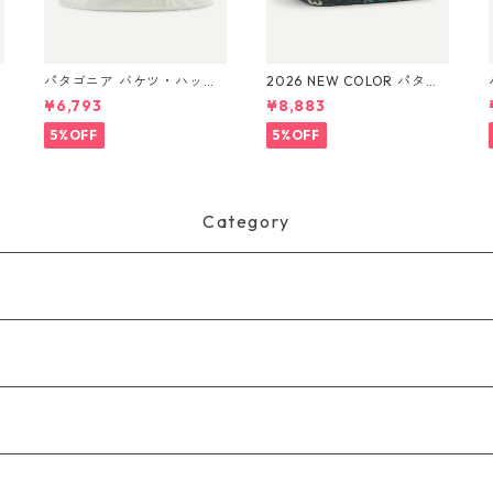
パタゴニア バケツ・ハッ
2026 NEW COLOR パタゴ
ト 33595 Text Logo: Bir
ニア ブラックホール・キ
¥6,793
¥8,883
ch White
ューブ 14L (カラー Kaleid
品
o: Black) Patagonia Black
Bl
5%OFF
5%OFF
Hole® Cube 14L 日本正規
品 製品番号 49372
Category