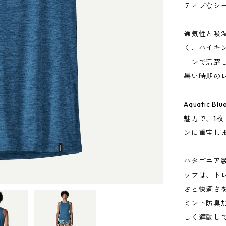
ティブなシ
通気性と吸
く、ハイキ
ーンで活躍
暑い時期の
Aquatic B
魅力で、1
ンに重宝し
パタゴニア
ップは、ト
さと快適さ
ミント防臭
しく運動し