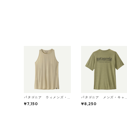
パタゴニア ウィメンズ・
パタゴニア メンズ・キャ
キャプリーン・クール・ウ
プリーン・クール・デイリ
¥7,150
¥8,250
ルトラ・タンク Pumice - D
ー・シャツ（ハット・トリ
yno White X-Dye 44740
ッパー）Gumtree Green -
日本正規品
Light Gumtree Green X-
ye 45504 日本正規品