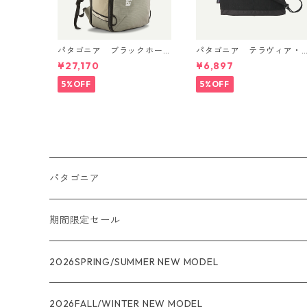
パタゴニア ブラックホー
パタゴニア テラヴィア・
ル・ミニ・MLC 30L Weath
サコッシュ 3L (カラー Bla
¥27,170
¥6,897
ered Stone 49266 日本正
ck) Patagonia Terravia Sa
規品
coche Bag 3L 日本正規
5%OFF
5%OFF
製品番号 48835
パタゴニア
メンズ
期間限定セール
R1
ウィメンズ
★★★
2026SPRING/SUMMER NEW MODEL
R1エア
R1
ジャケット・アウター
レインウェアー
2026FALL/WINTER NEW MODEL