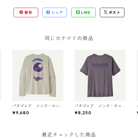
保存
シェア
LINE
ポスト
同じカテゴリの商品
パタゴニア メンズ・ロン
パタゴニア メンズ・キャ
グスリーブ・キャプリー
プリーン・クール・デイリ
¥9,680
¥8,250
ン・クール・デイリー・シ
ー・シャツ（ハット・トリ
ャツ（パス・イット・アラ
ッパー）May Grey - Light
D
ウンド） Dyno White 4549
May Grey X-Dye 45504 日
5 日本正規品
本正規品
最近チェックした商品