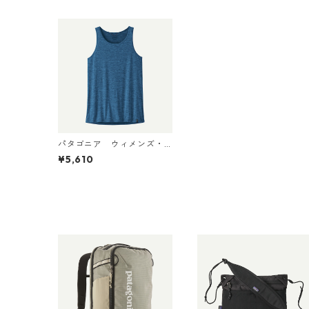
パタゴニア ウィメンズ・
キャプリーン・クール・デ
¥5,610
イリー・タンク Aquatic Blu
e - Light Aquatic Blue X-
Dye 45296 Patagonia Wo
men's Capilene® Cool Dail
y Tank Top 日本正規品