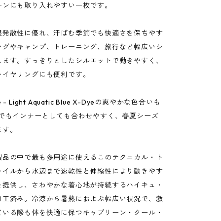
ーンにも取り入れやすい一枚です。
湿発散性に優れ、汗ばむ季節でも快適さを保ちやす
ングやキャンプ、トレーニング、旅行など幅広いシ
します。すっきりとしたシルエットで動きやすく、
レイヤリングにも便利です。
lue - Light Aquatic Blue X-Dyeの爽やかな色合いも
枚でもインナーとしても合わせやすく、春夏シーズ
ます。
製品の中で最も多用途に使えるこのテクニカル・ト
レイルから水辺まで速乾性と伸縮性により動きやす
を提供し、さわやかな着心地が持続するハイキュ・
加工済み。冷涼から暑熱におよぶ幅広い状況で、激
ている際も体を快適に保つキャプリーン・クール・