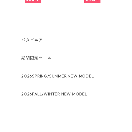
規品 製品番号 49302
パタゴニア
メンズ
期間限定セール
R1
ウィメンズ
★★★
2026SPRING/SUMMER NEW MODEL
R1エア
R1
ジャケット・アウター
レインウェアー
2026FALL/WINTER NEW MODEL
ナノパフ
R1エア
ダウンジャケット
キャプリーン
フリースジャケット
トップス