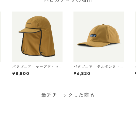
同じカテゴリの商品
パタゴニア ケープド・マ
パタゴニア テルボンヌ・
ーガンザー・ハット Bobca
ハット (カラー Bobcat Br
¥8,800
¥6,820
t Brown 33570
own) Patagonia Terrebon
et) 
ne Hat 日本正規品 製品番
号 33317
最近チェックした商品