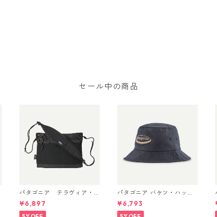
セール中の商品
パタゴニア テラヴィア・
パタゴニア バケツ・ハッ
h
サコッシュ 3L (カラー Bla
ト 33595 ’95 Oval Logo:
¥6,897
¥6,793
ck) Patagonia Terravia Sa
Smolder Blue
coche Bag 3L 日本正規品
5%OFF
5%OFF