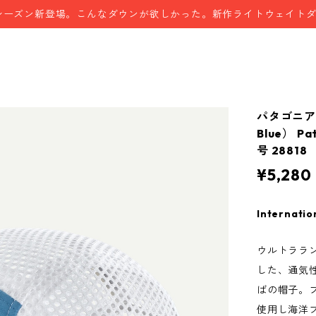
シーズン新登場。こんなダウンが欲しかった。新作ライトウェイト
パタゴニア
Blue） P
号 28818
¥5,280
Internatio
ウルトララ
した、通気
ばの帽子。
使用し海洋