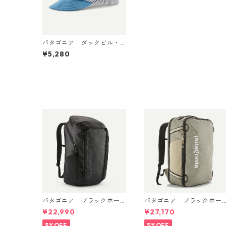
パタゴニア ダックビル・
キャップ （カラー Shore
¥5,280
Blue） Patagonia Duckbill
Cap 日本正規品 製品番号
28818
パタゴニア ブラックホー
パタゴニア ブラックホー
ル・パック 32L (カラーBla
ル・ミニ・MLC 30L Weat
¥22,990
¥27,170
ck w/Black ) Patagonia Bl
ered Stone 49266 日本正
ack Hole® Pack 32L 日本正
規品
5%OFF
5%OFF