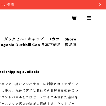
ダウン登場
 ダックビル・キャップ （カラー Shore
atagonia Duckbill Cap 日本正規品 製品番
nal shipping available
ンニングに挑むアンバサダーに刺激されてデザイン
性に優れ、丸めて容易に収納できる軽量な短めのつ
フロントパネルとつばは、リサイクルされた漁網を
プラスチック汚染の削減に貢献する、ネットプラ