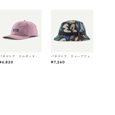
パタゴニア テルボンヌ・
パタゴニア ウェーブフェ
ハット (カラー Light Viol
アラー・バケツ・ハット
¥6,820
¥7,260
Patagonia Terrebonne
（カラーKaleido: Black） P
Hat 日本正規品 製品番号 3
atagonia Wavefarer™ Buc
3317
ket Hat 日本正規品 製品番
号 29157