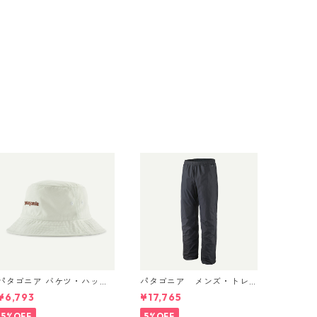
パタゴニア バケツ・ハッ
パタゴニア メンズ・トレ
ト 33595 Text Logo: Bir
ントシェル 3L・レイン・パ
¥6,793
¥17,765
ch White
ンツ（ショート） (カラー
Black) Patagonia Men's To
5%OFF
5%OFF