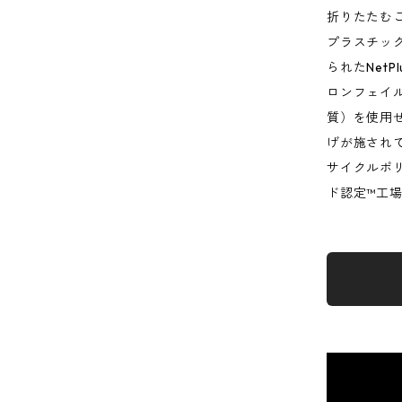
折りたたむ
プラスチッ
られたNet
ロンフェイ
質）を使用
げが施され
サイクルポ
ド認定™工