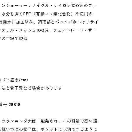
コンシューマーリサイクル・ナイロン100％のファ
。水分を弾くPFC（有機フッ素化合物）不使用の
久性撥水）加工済み。頭頂部とバックパネルはリサイ
エステル・メッシュ100％。フェアトレード・サー
ドの工場で製造
（平置き/cm）
寸法と若干異なる場合があります
番号 28818
トラランニング大使に触発され、この軽量で高い通
た短いつばの帽子は、ポケットに収納できるように