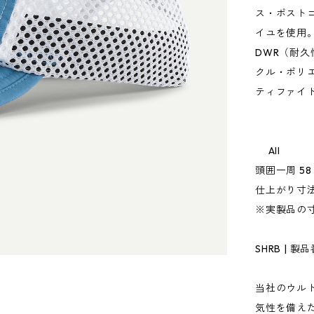
ス・ポスト
イユを使用
DWR（耐
クル・ポリ
ティファイ
All
頭囲一周 58
仕上がり寸法
※実製品の
SHRB | 製品
当社のウル
気性を備え