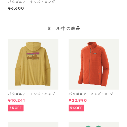
パタゴニア キッズ・ロング
スリーブ・キャプリーン・シ
¥6,600
ルクウェイト・ラッシュガー
ド (カラー Boardshort Log
o Tones: White) Patagonia
Kids' Long-Sleeved Capilen
e® Silkweight Rashguard 日
セール中の商品
本正規品 製品番号 66317
パタゴニア メンズ・キャプ
パタゴニア メンズ・R1 ジャ
リーン・クール・デイリー・
ケット (カラー Coal Orang
¥10,241
¥22,990
フーディ（'73 スカイライン）
e) Patagonia Men's R1® Flee
(カラー Limestone Yellow - L
ce Jacket 日本正規品 製品
5%OFF
5%OFF
ight Limestone Yellow X-Dy
番号 40129
e) Patagonia Men's Long-Sl
eeved Capilene® Cool Trail
Shirt - Stratapeaks 日本正規