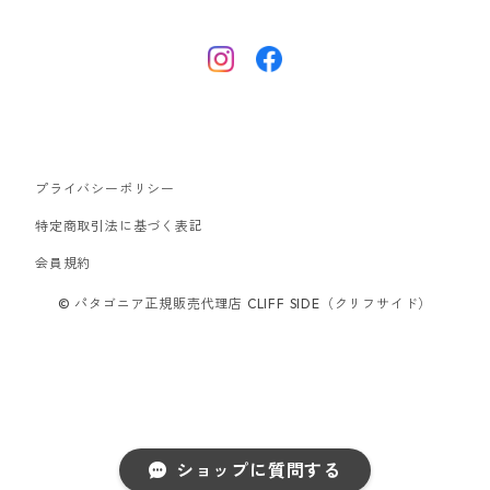
ナノパフ
R1エア
ダウンジャケット
キャプリーン
フリースジャケット
トップス
ナイロンジャケット
キャプリーン
ボトムス
プライバシーポリシー
ベスト
バギーズ ショーツ
ボードショーツ
特定商取引法に基づく表記
会員規約
スウェットシャツ・フーディ
バッグ
© パタゴニア正規販売代理店 CLIFF SIDE（クリフサイド）
シャツ・Tシャツ
キャップ ハット
スーパーセール
ショップに質問する
アウトレット