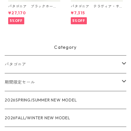
パタゴニア ブラックホー
パタゴニア テラヴィア・サ
ル・ミニ・MLC 30L (カラー
コッシュ 3L (カラー Black)
¥27,170
¥7,315
Smolder Blue w/Forge Gre
Patagonia Terravia Sacoche
y) Patagonia Black Hole® Mi
Bag 3L 日本正規品 製品番号
5%OFF
5%OFF
ni MLC® 30L 日本正規品 製
48835
品番号 49266
Category
パタゴニア
メンズ
期間限定セール
R1
ウィメンズ
★★★
2026SPRING/SUMMER NEW MODEL
R1エア
R1
ジャケット・アウター
レインウェアー
2026FALL/WINTER NEW MODEL