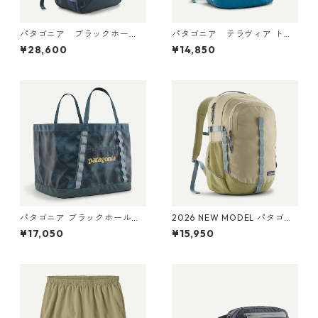
パタゴニア ブラックホー
パタゴニア テラヴィア トー
ル・ミニ・MLC 30L Sastrug
ト パック 24L Snowmelt Blu
¥28,600
¥14,850
i: Summit Blue 49266 日本正
e 48814 日本正規品
規品
パタゴニア ブラックホール・
2026 NEW MODEL パタゴニ
ギア・トート 61L Sastrugi: S
ア レフュジオ・デイパック 2
¥17,050
¥15,950
ummit Blue 49276 日本正
6L Weathered Stone 47914
規品
Patagonia Refugio Daypack
26L 日本正規品