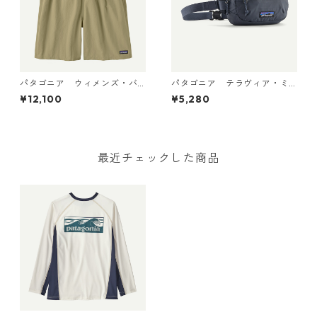
パタゴニア ウィメンズ・バ
パタゴニア テラヴィア・ミ
ギーズ・ロング Weathered S
ニ・ヒップ・パック 1L (カラ
¥12,100
¥5,280
tone 57035 Patagonia Wom
ー Smolder Blue) Patagonia
en's Baggies™ Longs 日本正
Terravia Mini Hip Pack 1L 日
規品
本正規品 製品番号 49448
最近チェックした商品