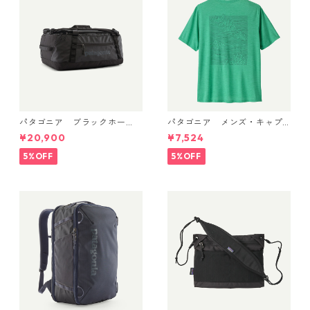
品 製品番号 45469
パタゴニア ブラックホー
パタゴニア メンズ・キャプ
ル・ダッフル 40L Black w/Bl
リーン・クール・デイリー・
¥20,900
¥7,524
ack 49339 日本正規品
シャツ（ストラタスパイア）
(カラー Feather Grey) Pat
5%OFF
5%OFF
agonia Men's Capilene® Co
ol Daily Shirt - Strataspire
日本正規品 製品番号 45479