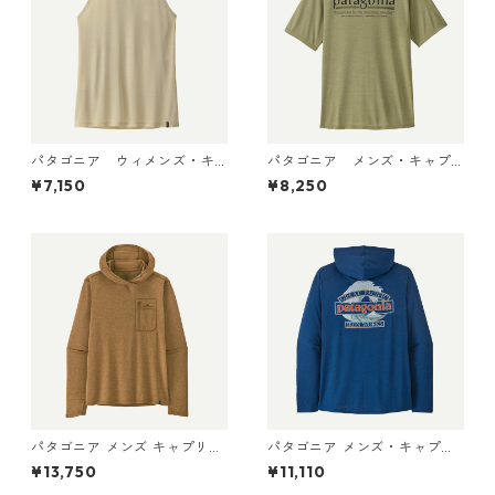
パタゴニア ウィメンズ・キ
パタゴニア メンズ・キャプ
ャプリーン・クール・ウルト
リーン・クール・デイリー・
¥7,150
¥8,250
ラ・タンク Pumice - Dyno W
シャツ（ハット・トリッパ
hite X-Dye 44740 日本正規
ー）Gumtree Green - Light
品
Gumtree Green X-Dye 455
04 日本正規品
パタゴニア メンズ キャプリー
パタゴニア メンズ・キャプリ
ン クール サン フーディ クラ
ーン・クール・デイリー・フ
¥13,750
¥11,110
ウド クラッグ クレスト 4493
ーディ（グレート・ウェーブ