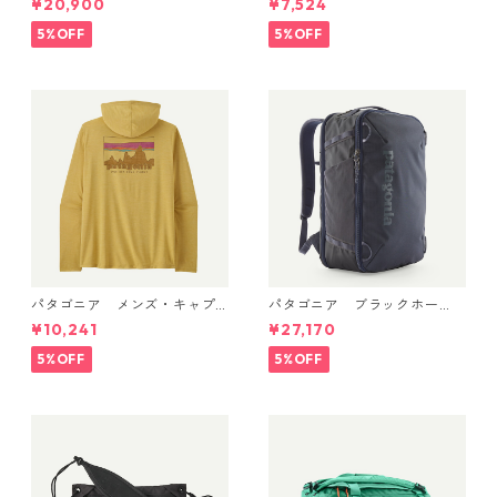
¥20,900
¥7,524
ack 49339 日本正規品
シャツ（ストラタスパイア）
(カラー Feather Grey) Pat
5%OFF
5%OFF
agonia Men's Capilene® Co
ol Daily Shirt - Strataspire
日本正規品 製品番号 45479
パタゴニア メンズ・キャプ
パタゴニア ブラックホー
リーン・クール・デイリー・
ル・ミニ・MLC 30L (カラー
¥10,241
¥27,170
フーディ（'73 スカイライン）
Smolder Blue w/Forge Gre
(カラー Limestone Yellow - L
y) Patagonia Black Hole® Mi
5%OFF
5%OFF
ight Limestone Yellow X-Dy
ni MLC® 30L 日本正規品 製
e) Patagonia Men's Long-Sl
品番号 49266
eeved Capilene® Cool Trail
Shirt - Stratapeaks 日本正規
品 製品番号 45469