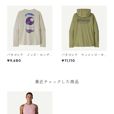
8 Wolf Brown - Classic Tan
ス） 45499 Clement Blue -
X-Dye
Light Clement Blue X-Dye
パタゴニア メンズ・ロング
パタゴニア ウィメンズ・キ
スリーブ・キャプリーン・ク
ャプリーン・クール・デイリ
¥9,680
¥11,110
ール・デイリー・シャツ（パ
ー・フーディ（ハット・トリ
ス・イット・アラウンド） Dy
ッパー）45502 Gumtree Gr
no White 45495 日本正規品
een - Light Gumtree Green
X-Dye 日本正規品
最近チェックした商品