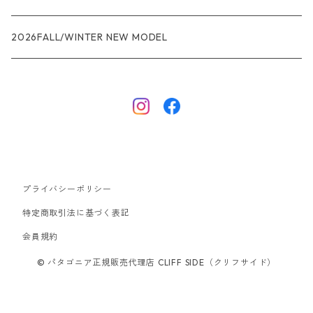
R1エア
R1
ジャケット・アウター
レインウェアー
2026FALL/WINTER NEW MODEL
ナノパフ
R1エア
ダウンジャケット
キャプリーン
フリースジャケット
トップス
ナイロンジャケット
キャプリーン
ボトムス
プライバシーポリシー
ベスト
バギーズ ショーツ
ボードショーツ
特定商取引法に基づく表記
会員規約
スウェットシャツ・フーディ
バッグ
© パタゴニア正規販売代理店 CLIFF SIDE（クリフサイド）
シャツ・Tシャツ
キャップ ハット