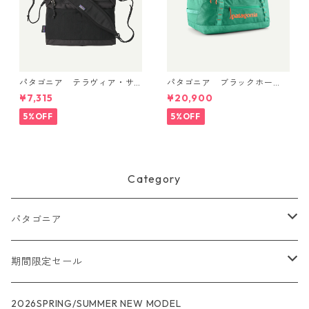
パタゴニア テラヴィア・サ
パタゴニア ブラックホー
コッシュ 3L (カラー Black)
ル・ダッフル 40L Aqua Ston
¥7,315
¥20,900
Patagonia Terravia Sacoche
e 49339 日本正規品
Bag 3L 日本正規品 製品番号
5%OFF
5%OFF
48835
Category
パタゴニア
メンズ
期間限定セール
R1
ウィメンズ
★★★
2026SPRING/SUMMER NEW MODEL