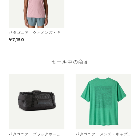
パタゴニア ウィメンズ・キ
ャプリーン・クール・ウルト
¥7,150
ラ・タンク Light Violet - Qu
iet Violet X-Dye 44740 日本
正規品
セール中の商品
パタゴニア ブラックホー
パタゴニア メンズ・キャプ
ル・ダッフル 40L Black w/Bl
リーン・クール・デイリー・