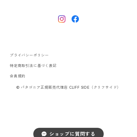
ナノパフ
R1エア
ダウンジャケット
キャプリーン
フリースジャケット
トップス
ナイロンジャケット
キャプリーン
ボトムス
プライバシーポリシー
ベスト
バギーズ ショーツ
ボードショーツ
特定商取引法に基づく表記
会員規約
スウェットシャツ・フーディ
バッグ
© パタゴニア正規販売代理店 CLIFF SIDE（クリフサイド）
シャツ・Tシャツ
キャップ ハット
スーパーセール
ショップに質問する