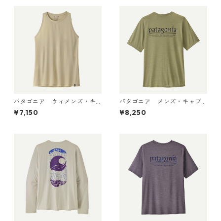
パタゴニア ウィメンズ・キ
パタゴニア メンズ・キャプ
ャプリーン・クール・ウルト
リーン・クール・デイリー・
¥7,150
¥8,250
ラ・タンク Pumice - Dyno W
シャツ（ハット・トリッパ
hite X-Dye 44740 日本正規
ー）Gumtree Green - Light
品
Gumtree Green X-Dye 455
04 日本正規品