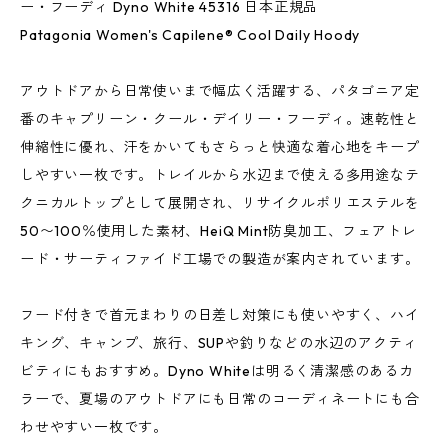
ー・フーディ Dyno White 45316 日本正規品
Patagonia Women's Capilene® Cool Daily Hoody
アウトドアから日常使いまで幅広く活躍する、パタゴニア定
番のキャプリーン・クール・デイリー・フーディ。速乾性と
伸縮性に優れ、汗をかいてもさらっと快適な着心地をキープ
しやすい一枚です。トレイルから水辺まで使える多用途なテ
クニカルトップとして展開され、リサイクルポリエステルを
50〜100％使用した素材、HeiQ Mint防臭加工、フェアトレ
ード・サーティファイド工場での製造が案内されています。
フード付きで首元まわりの日差し対策にも使いやすく、ハイ
キング、キャンプ、旅行、SUPや釣りなどの水辺のアクティ
ビティにもおすすめ。Dyno Whiteは明るく清潔感のあるカ
ラーで、夏場のアウトドアにも日常のコーディネートにも合
わせやすい一枚です。