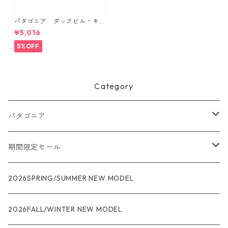
パタゴニア ダックビル・キ
ャップ （カラー Black） Pat
¥5,016
agonia Duckbill Cap 日本正
規品 製品番号 28818
5%OFF
Category
パタゴニア
メンズ
期間限定セール
R1
ウィメンズ
★★★
2026SPRING/SUMMER NEW MODEL
R1エア
R1
ジャケット・アウター
レインウェアー
2026FALL/WINTER NEW MODEL