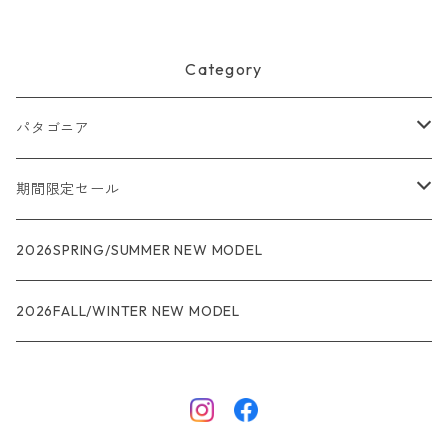
番号 58035
Category
パタゴニア
メンズ
期間限定セール
R1
ウィメンズ
★★★
2026SPRING/SUMMER NEW MODEL
R1エア
R1
ジャケット・アウター
レインウェアー
2026FALL/WINTER NEW MODEL
ナノパフ
R1エア
ダウンジャケット
キャプリーン
フリースジャケット
トップス