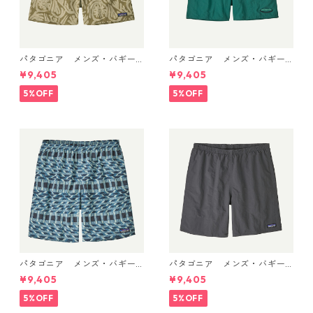
パタゴニア メンズ・バギー
パタゴニア メンズ・バギー
ズ・ショーツ ５インチ 5702
ズ・ショーツ ５インチ 5702
¥9,405
¥9,405
2 Earthen: Weathered Ston
2 '95 Oval Logo: Gem Green
e 日本正規品
日本正規品
5%OFF
5%OFF
パタゴニア メンズ・バギー
パタゴニア メンズ・バギー
ズ・ロング ７インチ Climbi
ズ・ロング ７インチ (カラー
¥9,405
¥9,405
ng Stripe: Still Blue 58035 P
Forge Grey w/Forge Grey)
atagonia Men's Baggies™ L
Patagonia Men's Baggies™
5%OFF
5%OFF
ongs - 7" 日本正規品
Longs - 7"日本正規品 製品