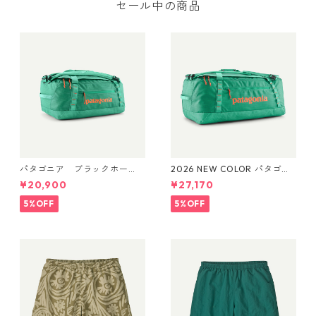
セール中の商品
パタゴニア ブラックホー
2026 NEW COLOR パタゴニ
ル・ダッフル 40L Aqua Ston
ア ブラックホール・ダッフ
¥20,900
¥27,170
e 49339 日本正規品
ル 70L (カラー Aqua Stone)
Patagonia Black Hole® Duff
5%OFF
5%OFF
el 70L 日本正規品 製品番号
49348