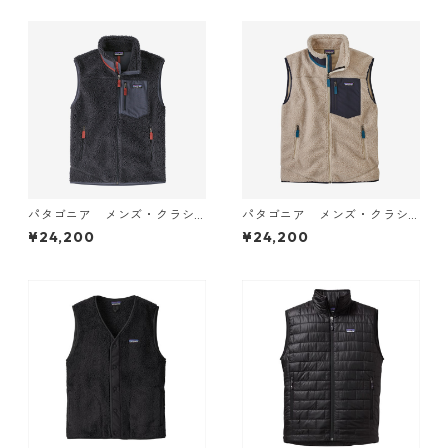
® Vest 日本正規品 製品番号
n's Nano Puff® Vest 日本正
84243
規品 製品番号 84243
パタゴニア メンズ・クラシ
パタゴニア メンズ・クラシ
ック・レトロX・ベスト (カ
ック・レトロX・ベスト (カ
¥24,200
¥24,200
ラー Smolder Blue) Patagoni
ラー Natural) Patagonia Me
a Men's Classic Retro-X® Fl
n's Classic Retro-X® Fleece
eece Vest 製品番号 23048
Vest 製品番号 23048