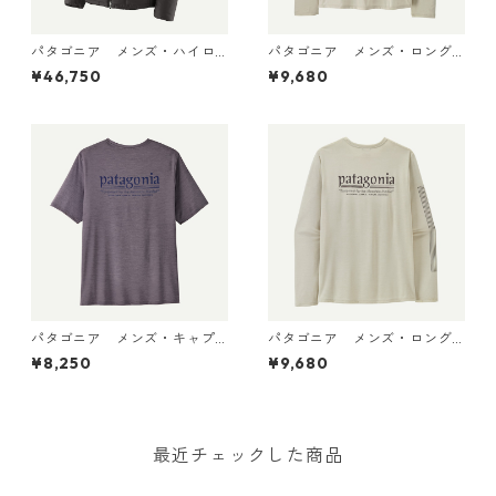
パタゴニア メンズ・ハイロ
パタゴニア メンズ・ロング
フト・ナノ・パフ・フーデ
スリーブ・キャプリーン・ク
¥46,750
¥9,680
ィ Black 85395 日本正規品
ール・デイリー・シャツ（パ
ス・イット・アラウンド） Dy
no White 45495 日本正規品
パタゴニア メンズ・キャプ
パタゴニア メンズ・ロング
リーン・クール・デイリー・
スリーブ・キャプリーン・ク
¥8,250
¥9,680
シャツ（ハット・トリッパ
ール・デイリー・シャツ（ハ
ー）May Grey - Light May G
ット・トリッパー）Dyno Whi
rey X-Dye 45504 日本正規品
te 45496 日本正規品
最近チェックした商品