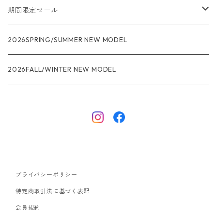
メンズ
期間限定セール
R1
ウィメンズ
★★★
2026SPRING/SUMMER NEW MODEL
R1エア
R1
ジャケット・アウター
レインウェアー
2026FALL/WINTER NEW MODEL
ナノパフ
R1エア
ダウンジャケット
キャプリーン
フリースジャケット
トップス
ナイロンジャケット
キャプリーン
ボトムス
プライバシーポリシー
ベスト
バギーズ ショーツ
ボードショーツ
特定商取引法に基づく表記
会員規約
スウェットシャツ・フーディ
バッグ