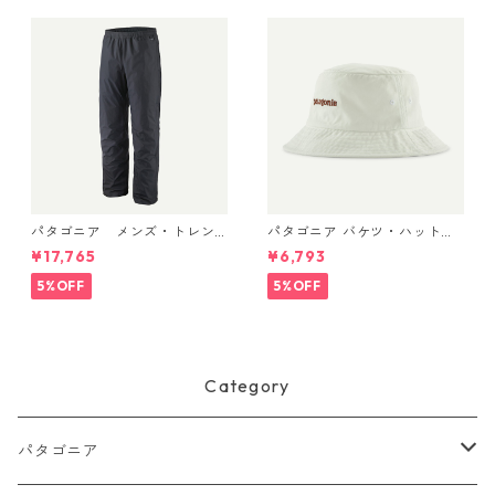
パタゴニア メンズ・トレン
パタゴニア バケツ・ハット 3
トシェル 3L・レイン・パンツ
3595 Text Logo: Birch Whit
¥17,765
¥6,793
（ショート） (カラー Black)
e
Patagonia Men's Torrentshe
5%OFF
5%OFF
ll 3L Rain Pants - Short 日本
正規品 製品番号 85261
Category
パタゴニア