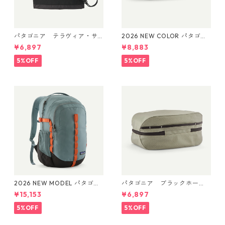
パタゴニア テラヴィア・サ
2026 NEW COLOR パタゴニ
コッシュ 3L (カラー Black)
ア ブラックホール・キュー
¥6,897
¥8,883
Patagonia Terravia Sacoche
ブ 14L (カラー Kaleido: Blac
Bag 3L 日本正規品 製品番号
k) Patagonia Black Hole® Cu
5%OFF
5%OFF
48835
be 14L 日本正規品 製品番号
49372
2026 NEW MODEL パタゴニ
パタゴニア ブラックホー
ア レフュジオ・デイパック 2
ル・キューブ 6L (カラー We
¥15,153
¥6,897
6L Blue Sage 47914 Patagon
athered Stone) Patagonia B
ia Refugio Daypack 26L 日
lack Hole® Cube 6L 日本正規
5%OFF
5%OFF
本正規品
品 製品番号 49367