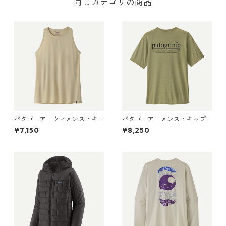
同じカテゴリの商品
パタゴニア ウィメンズ・キ
パタゴニア メンズ・キャプ
ャプリーン・クール・ウルト
リーン・クール・デイリー・
¥7,150
¥8,250
ラ・タンク Pumice - Dyno W
シャツ（ハット・トリッパ
hite X-Dye 44740 日本正規
ー）Gumtree Green - Light
品
Gumtree Green X-Dye 455
04 日本正規品