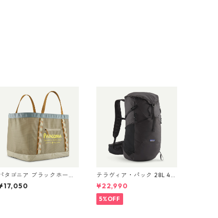
パタゴニア ブラックホー
テラヴィア・パック 28L 48
ル・ギア・トート 61L Wate
911 Black
¥17,050
¥22,990
r People Banner: Weather
ed Stone 49276 Black
5%OFF
Hole® Gear Tote 61L 日本
正規品