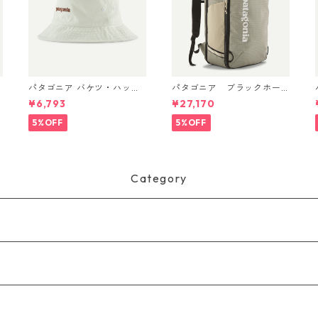
パタゴニア バケツ・ハッ
パタゴニア ブラックホー
ト 33595 Text Logo: Bir
ル・ミニ・MLC 30L Weath
¥6,793
¥27,170
ch White
ered Stone 49266 日本正
規品
5%OFF
5%OFF
Category