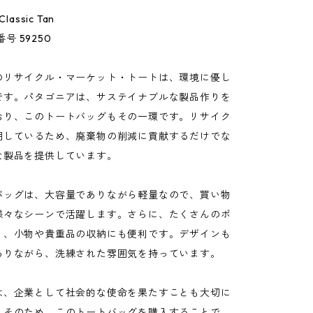
 Classic Tan
番号 59250
のリサイクル・マーケット・トートは、環境に優し
です。パタゴニアは、サステイナブルな製品作りを
おり、このトートバッグもその一環です。リサイク
用しているため、廃棄物の削減に貢献するだけでな
な製品を提供しています。
バッグは、大容量でありながら軽量なので、買い物
様々なシーンで活躍します。さらに、たくさんのポ
り、小物や貴重品の収納にも便利です。デザインも
ありながら、洗練された雰囲気を持っています。
は、企業として社会的な使命を果たすことも大切に
。そのため、このトートバッグを購入することで、