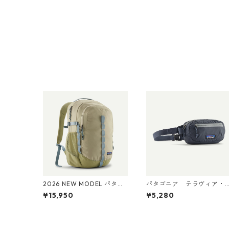
2026 NEW MODEL パタゴ
パタゴニア テラヴィア・
ニア レフュジオ・デイパ
ミニ・ヒップ・パック 1L
¥15,950
¥5,280
ック 26L Weathered Stone
(カラー Smolder Blue) Pat
47914 Patagonia Refugio
agonia Terravia Mini Hip 
Daypack 26L 日本正規品
ack 1L 日本正規品 製品番
号 49448