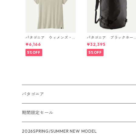
パタゴニア ウィメンズ・
パタゴニア ブラックホー
キャプリーン・クール・デ
ル・MLC 45L Black w/Blac
¥6,166
¥32,395
イリー・シャツ Dyno Whit
k 49307 日本正規品
e 45226
5%OFF
5%OFF
パタゴニア
メンズ
期間限定セール
R1
ウィメンズ
★★★
2026SPRING/SUMMER NEW MODEL