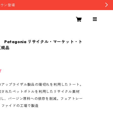
ダウン登場
 Patagonia リサイクル・マーケット・ト
正規品
T
のアップライザル製品の端切れを利用したトート。
収されたペットボトルを利用したリサイクル素材
使用し、バージン原料への依存を削減。フェアトレー
ィファイドの工場で製造