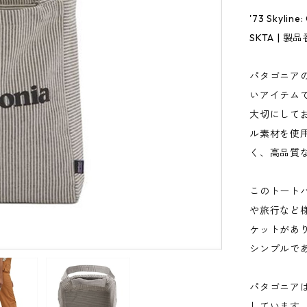
'73 Skyline:
SKTA | 製品
パタゴニア
いアイテム
大切にして
ル素材を使
く、高品質
このトート
や旅行など
ケットがあ
シンプルで
パタゴニア
しています