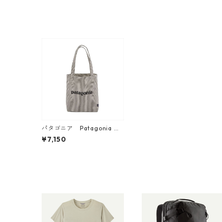
パタゴニア Patagonia リ
サイクル・マーケット・ト
¥7,150
ート 日本正規品