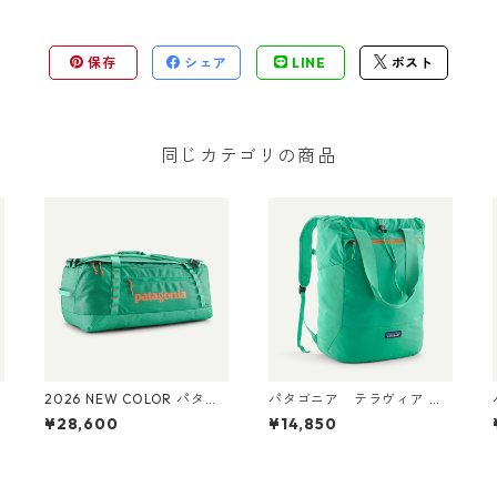
保存
シェア
LINE
ポスト
同じカテゴリの商品
2026 NEW COLOR パタゴ
パタゴニア テラヴィア ト
ニア ブラックホール・ダ
ート パック 24L Aqua Ston
¥28,600
¥14,850
ッフル 70L (カラー Aqua
e 48814 Patagonia Terravi
P
Stone) Patagonia Black H
a Tote Pack 24L 日本正規
ole® Duffel 70L 日本正規
品
品 製品番号 49348