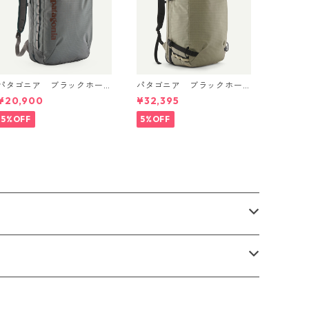
パタゴニア ブラックホー
パタゴニア ブラックホー
ル・マイクロ・MLC 22L
ル・MLC 45L Weathered S
¥20,900
¥32,395
(カラー Noble Grey) Patag
tone 49307 日本正規品
onia Black Hole® Micro ML
5%OFF
5%OFF
C® Backpack 22L 日本正規
品 製品番号 49260