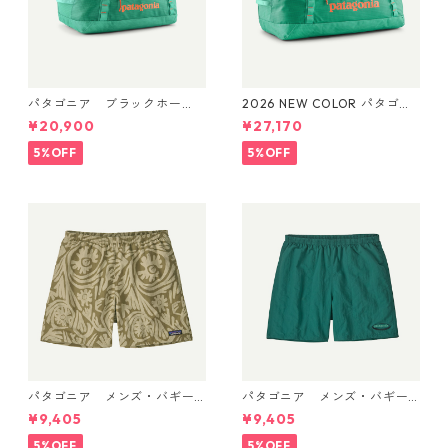
パタゴニア ブラックホー
2026 NEW COLOR パタゴニ
ル・ダッフル 40L Aqua Ston
ア ブラックホール・ダッフ
¥20,900
¥27,170
e 49339 日本正規品
ル 70L (カラー Aqua Stone)
Patagonia Black Hole® Duff
5%OFF
5%OFF
el 70L 日本正規品 製品番号
49348
パタゴニア メンズ・バギー
パタゴニア メンズ・バギー
ズ・ショーツ ５インチ 5702
ズ・ショーツ ５インチ 5702
¥9,405
¥9,405
2 Earthen: Weathered Ston
2 '95 Oval Logo: Gem Green
e 日本正規品
日本正規品
5%OFF
5%OFF