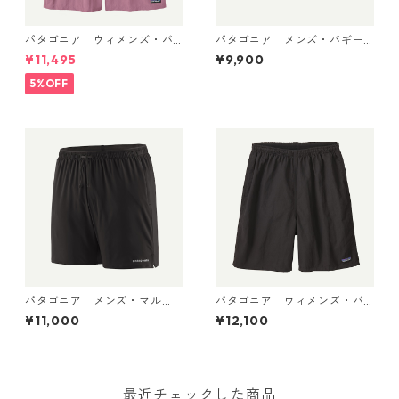
パタゴニア ウィメンズ・バ
パタゴニア メンズ・バギー
ギーズ・ロング Light Violet
ズ・ショーツ ５インチ 5702
¥11,495
¥9,900
57035 Patagonia Women's
2 (カラー '95 Oval Logo: Fa
Baggies™ Longs 日本正規
ded Magenta)
5%OFF
品
パタゴニア メンズ・マル
パタゴニア ウィメンズ・バ
チ・トレイルズ・ショーツ ６
ギーズ・ロング Black 57035
¥11,000
¥12,100
インチ Black 57595 Patago
Patagonia Women's Baggie
nia Men's Multi Trails Short
s™ Longs 日本正規品
s - 6" 日本正規品
最近チェックした商品