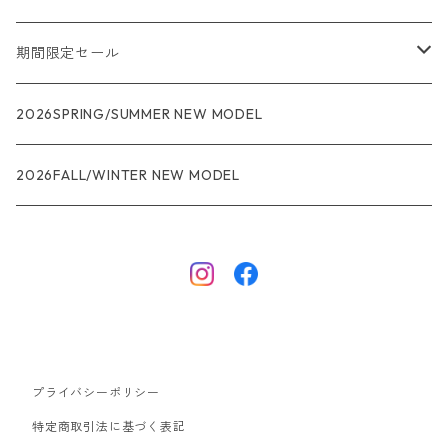
メンズ
期間限定セール
R1
ウィメンズ
★★★
2026SPRING/SUMMER NEW MODEL
R1エア
R1
ジャケット・アウター
レインウェアー
2026FALL/WINTER NEW MODEL
ナノパフ
R1エア
ダウンジャケット
キャプリーン
フリースジャケット
トップス
ナイロンジャケット
キャプリーン
ボトムス
プライバシーポリシー
ベスト
バギーズ ショーツ
ボードショーツ
特定商取引法に基づく表記