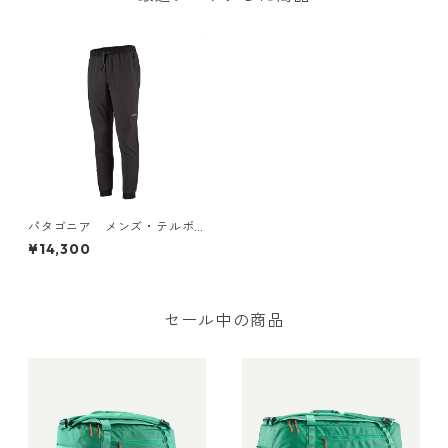
パタゴニア メンズ・テルボ
ンヌ・ジョガーズ （カラー B
¥14,300
lack) Men's Terrebonne Jog
gers 日本正規品 製品番号 24
541
セール中の商品