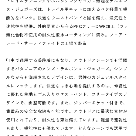
トレイルランニングやボルダリングやヨガに最適なテルボン
ヌ・ジョガーズは、トレイル用キットに加えるべき軽量で機
能的なパンツ。快適なウエストバンドと裾を備え、通気性と
速乾性を提供。外的要素から守るPFCフリーDWR加工（フッ
素化合物不使用の耐久性撥水コーティング）済み。フェアト
レード・サーティファイドの工場で製造
町中で通用する普段着にもなり、アウトドアシーンでも活躍
するパタゴニアのメンズ・テルボンヌ・ジョガーズ。シンプ
ルながらも洗練されたデザインは、男性のカジュアルスタイ
ルにマッチします。快適なはき心地を提供するのは、伸縮性
に優れた生地とゴム入りウエストバンド。フリータイポのデ
ザインで、調整可能です。また、ジッパーポケット付きで、
貴重品の安全な収納も可能です。アウトドアに最適な素材が
使用されており、耐久性も兼ね備えています。軽量で速乾性
もあり、機能性にも優れています。どんなシーンでも活用で