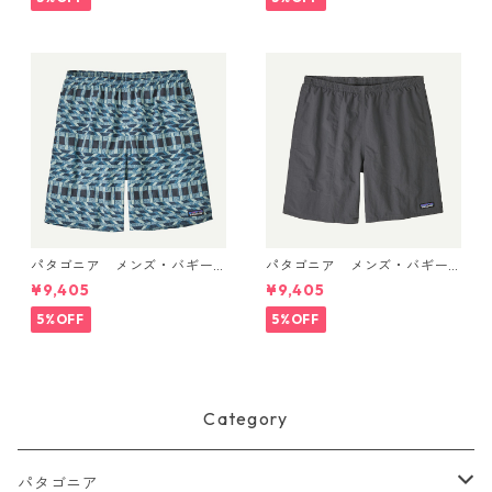
パタゴニア メンズ・バギー
パタゴニア メンズ・バギー
ズ・ロング ７インチ Climbi
ズ・ロング ７インチ (カラー
¥9,405
¥9,405
ng Stripe: Still Blue 58035 P
Forge Grey w/Forge Grey)
atagonia Men's Baggies™ L
Patagonia Men's Baggies™
5%OFF
5%OFF
ongs - 7" 日本正規品
Longs - 7"日本正規品 製品
番号 58035
Category
パタゴニア