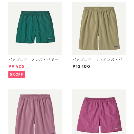
パタゴニア メンズ・バギー
パタゴニア ウィメンズ・バ
ズ・ショーツ ５インチ 5702
ギーズ・ロング Weathered S
¥9,405
¥12,100
2 '95 Oval Logo: Gem Green
tone 57035 Patagonia Wom
日本正規品
en's Baggies™ Longs 日本正
5%OFF
規品