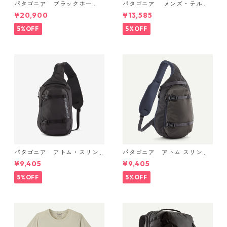
パタゴニア ブラックホー
パタゴニア メンズ・テルボ
ル・ダッフル 40L Aqua Ston
ンヌ・ジョガーズ (カラー Bo
¥20,900
¥13,585
e 49339 日本正規品
bcat Brown) Patagonia Me
n's Terrebonne Trail Jogger
5%OFF
5%OFF
s 日本正規品 製品番号 2454
1
パタゴニア アトム・スリン
パタゴニア アトム スリング
グ 8L (カラー Black) Patago
8L Smolder Blue 48262 Pata
¥9,405
¥9,405
nia Atom Sling Bag 8L 日本
gonia Atom Sling Bag 8L 日
正規品 製品番号 48262
本正規品
5%OFF
5%OFF