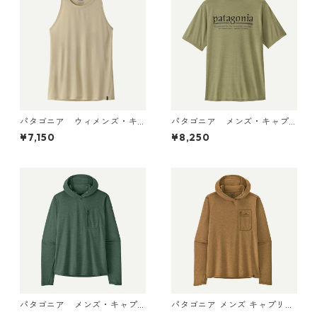
パタゴニア ウィメンズ・キ
パタゴニア メンズ・キャプ
ャプリーン・クール・ウルト
リーン・クール・デイリー・
¥7,150
¥8,250
ラ・タンク Pumice - Dyno W
シャツ（ハット・トリッパ
hite X-Dye 44740 日本正規
ー）Gumtree Green - Light
品
Gumtree Green X-Dye 455
04 日本正規品
パタゴニア メンズ・キャプ
パタゴニア メンズ キャプリー
リーン・クール・サン・フー
ン クール サン フーディ クラ