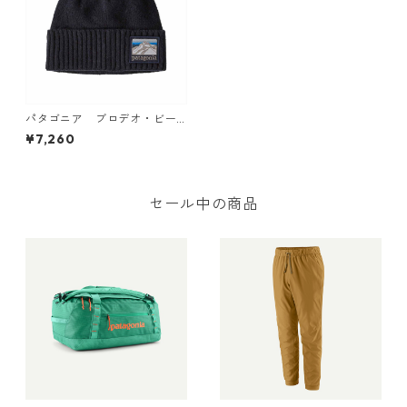
パタゴニア ブロデオ・ビー
ニー カラー Line Logo Ridg
¥7,260
e: Classic Navy Patagonia B
rodeo Beanie 日本正規品
セール中の商品