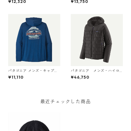
¥12,320
¥13,750
ディ 44800 日本正規品
ウド クラッグ クレスト 4493
8 Wolf Brown - Classic Tan
X-Dye
パタゴニア メンズ・キャプリ
パタゴニア メンズ・ハイロ
ーン・クール・デイリー・フ
フト・ナノ・パフ・フーデ
¥11,110
¥46,750
ーディ（グレート・ウェーブ
ィ Black 85395 日本正規品
ス） 45499 Clement Blue -
Light Clement Blue X-Dye
最近チェックした商品