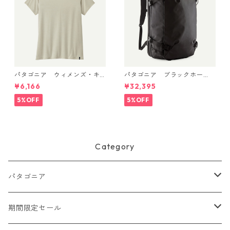
パタゴニア ウィメンズ・キ
パタゴニア ブラックホー
ャプリーン・クール・デイリ
ル・MLC 45L Black w/Black
¥6,166
¥32,395
ー・シャツ Dyno White 4522
49307 日本正規品
6
5%OFF
5%OFF
Category
パタゴニア
メンズ
期間限定セール