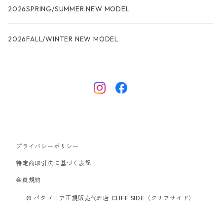
R1
ウィメンズ
★★★
2026SPRING/SUMMER NEW MODEL
R1エア
R1
ジャケット・アウター
レインウェアー
2026FALL/WINTER NEW MODEL
ナノパフ
R1エア
ダウンジャケット
キャプリーン
フリースジャケット
トップス
ナイロンジャケット
キャプリーン
ボトムス
プライバシーポリシー
ベスト
バギーズ ショーツ
ボードショーツ
特定商取引法に基づく表記
会員規約
スウェットシャツ・フーディ
バッグ
© パタゴニア正規販売代理店 CLIFF SIDE（クリフサイド）
シャツ・Tシャツ
キャップ ハット