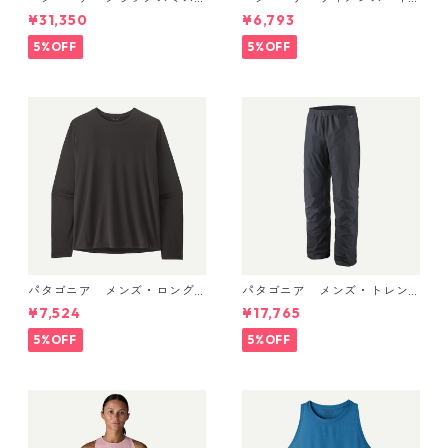
パック 45L ブラック 48066 P
ャプリーン・クール・ウルト
¥31,350
¥6,793
atagonia Cragsmith Pack 日
ラ・タンク Pumice - Dyno W
本正規品
hite X-Dye 44740 日本正規
5%OFF
5%OFF
品
パタゴニア メンズ・ロング
パタゴニア メンズ・トレン
スリーブ・キャプリーン・ク
トシェル 3L・レイン・パンツ
¥7,524
¥17,765
ール・デイリー・シャツ Black
（ショート） (カラー Black)
45181 日本正規品
Patagonia Men's Torrentshe
5%OFF
5%OFF
ll 3L Rain Pants - Short 日本
正規品 製品番号 85261