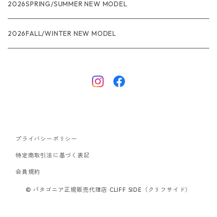
R1
ウィメンズ
★★★
2026SPRING/SUMMER NEW MODEL
R1エア
R1
ジャケット・アウター
レインウェアー
2026FALL/WINTER NEW MODEL
ナノパフ
R1エア
ダウンジャケット
キャプリーン
フリースジャケット
トップス
ナイロンジャケット
キャプリーン
ボトムス
プライバシーポリシー
ベスト
バギーズ ショーツ
ボードショーツ
特定商取引法に基づく表記
会員規約
スウェットシャツ・フーディ
バッグ
© パタゴニア正規販売代理店 CLIFF SIDE（クリフサイド）
シャツ・Tシャツ
キャップ ハット