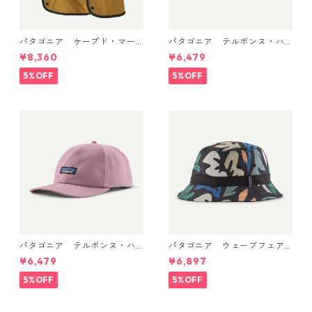
パタゴニア ケープド・マー
パタゴニア テルボンヌ・ハ
ガンザー・ハット Bobcat Br
ット (カラー Bobcat Brown)
¥8,360
¥6,479
own 33570
Patagonia Terrebonne Hat
日本正規品 製品番号 33317
5%OFF
5%OFF
パタゴニア テルボンヌ・ハ
パタゴニア ウェーブフェア
ット (カラー Light Violet) P
ラー・バケツ・ハット （カ
¥6,479
¥6,897
atagonia Terrebonne Hat 日
ラーKaleido: Black） Patago
本正規品 製品番号 33317
nia Wavefarer™ Bucket Hat
5%OFF
5%OFF
日本正規品 製品番号 29157