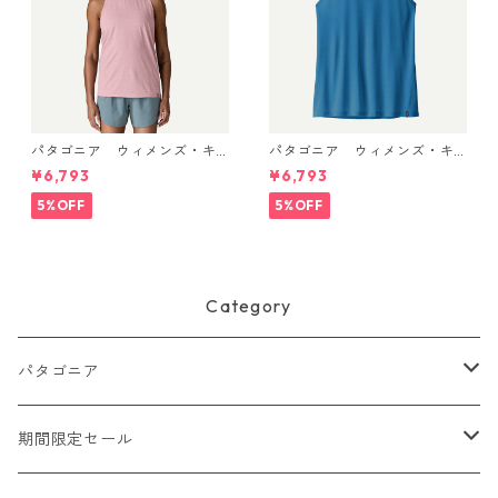
パタゴニア ウィメンズ・キ
パタゴニア ウィメンズ・キ
ャプリーン・クール・ウルト
ャプリーン・クール・ウルト
¥6,793
¥6,793
ラ・タンク Light Violet - Qu
ラ・タンク Aquatic Blue - Li
iet Violet X-Dye 44740 日本
ght Aquatic Blue X-Dye 447
5%OFF
5%OFF
正規品
40 日本正規品
Category
パタゴニア
メンズ
期間限定セール