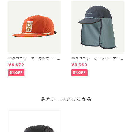
パタゴニア マーガンザー・
パタゴニア ケープド・マー
ハット Mother Rays: Coal
ガンザー・ハット Smolder
¥6,479
¥8,360
Orange 33482
Blue 33570
5%OFF
5%OFF
最近チェックした商品