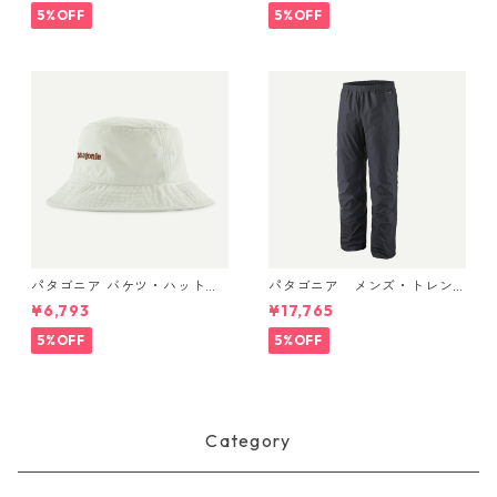
Bag 3L 日本正規品 製品番号
5%OFF
5%OFF
48835
パタゴニア バケツ・ハット 3
パタゴニア メンズ・トレン
3595 Text Logo: Birch Whit
トシェル 3L・レイン・パンツ
¥6,793
¥17,765
e
（ショート） (カラー Black)
Patagonia Men's Torrentshe
5%OFF
5%OFF
ll 3L Rain Pants - Short 日本
正規品 製品番号 85261
Category