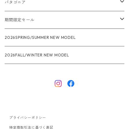
パタゴニア
メンズ
期間限定セール
R1
ウィメンズ
★★★
2026SPRING/SUMMER NEW MODEL
R1エア
R1
ジャケット・アウター
レインウェアー
2026FALL/WINTER NEW MODEL
ナノパフ
R1エア
ダウンジャケット
キャプリーン
フリースジャケット
トップス
ナイロンジャケット
キャプリーン
ボトムス
プライバシーポリシー
ベスト
バギーズ ショーツ
ボードショーツ
特定商取引法に基づく表記