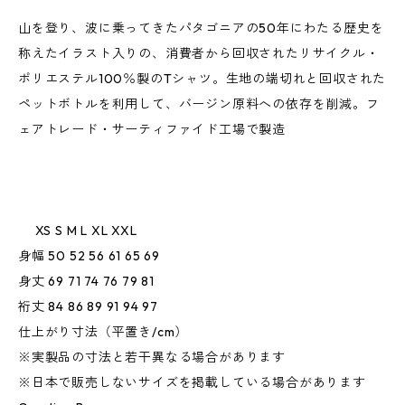
山を登り、波に乗ってきたパタゴニアの50年にわたる歴史を
称えたイラスト入りの、消費者から回収されたリサイクル・
ポリエステル100％製のTシャツ。生地の端切れと回収された
ペットボトルを利用して、バージン原料への依存を削減。フ
ェアトレード・サーティファイド工場で製造
XS S M L XL XXL
身幅 50 52 56 61 65 69
身丈 69 71 74 76 79 81
裄丈 84 86 89 91 94 97
仕上がり寸法（平置き/cm）
※実製品の寸法と若干異なる場合があります
※日本で販売しないサイズを掲載している場合があります