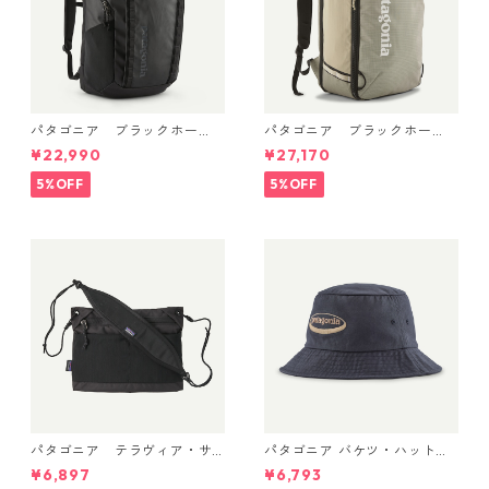
パタゴニア ブラックホー
パタゴニア ブラックホー
ル・パック 32L (カラーBlac
ル・ミニ・MLC 30L Weather
¥22,990
¥27,170
k w/Black ) Patagonia Black
ed Stone 49266 日本正規品
Hole® Pack 32L 日本正規品
5%OFF
5%OFF
製品番号 49302
パタゴニア テラヴィア・サ
パタゴニア バケツ・ハット 3
コッシュ 3L (カラー Black)
3595 ’95 Oval Logo: Smold
¥6,897
¥6,793
Patagonia Terravia Sacoche
er Blue