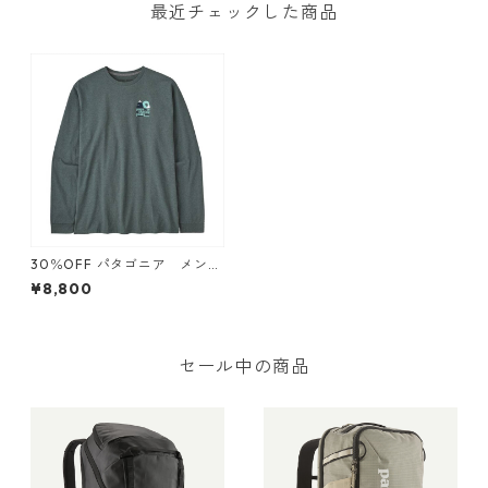
最近チェックした商品
30％OFF パタゴニア メン
ズ・ロングスリーブ・チェー
¥8,800
シング・ピークス・レスポン
シビリティー カラー Nouve
au Green Patagonia M's L/S
Chasing Peaks Responsibili
-Tee 日本正規品
セール中の商品