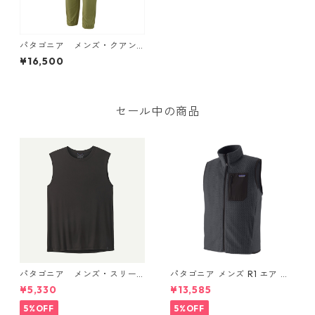
パタゴニア メンズ・クアン
ダリー・ジョガーズ カラー B
¥16,500
uckhorn Green 日本正規品 M
en's Quandary Joggers
セール中の商品
パタゴニア メンズ・スリー
パタゴニア メンズ R1 エア ベ
ブレス・キャプリーン・クー
スト 40285 Smolder Blue
¥5,330
¥13,585
ル・デイリー・シャツ (カラ
ー Black) Patagonia Men's Sl
5%OFF
5%OFF