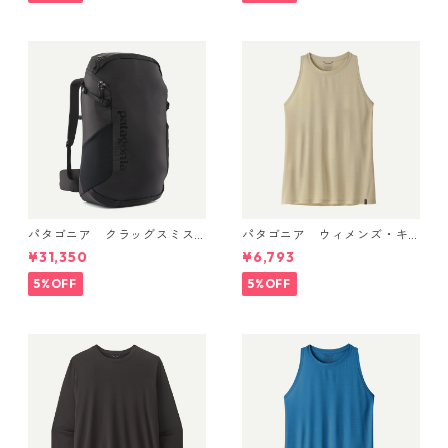
eeveless Capilene® Cool Da
ily Shirt 日本正規品 製品番
号 45256
パタゴニア クラッグスミス
パタゴニア ウィメンズ・キ
パック 45L ブラック 48066 P
ャプリーン・クール・ウルト
¥31,350
¥6,793
atagonia Cragsmith Pack 日
ラ・タンク Pumice - Dyno W
本正規品
hite X-Dye 44740 日本正規
5%OFF
5%OFF
品