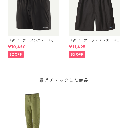
パタゴニア メンズ・マル
パタゴニア ウィメンズ・バ
チ・トレイルズ・ショーツ ６
ギーズ・ロング Black 57035
¥10,450
¥11,495
インチ Black 57595 Patago
Patagonia Women's Baggie
nia Men's Multi Trails Short
s™ Longs 日本正規品
5%OFF
5%OFF
s - 6" 日本正規品
最近チェックした商品