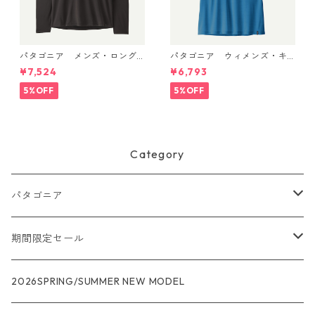
パタゴニア メンズ・ロング
パタゴニア ウィメンズ・キ
スリーブ・キャプリーン・ク
ャプリーン・クール・ウルト
¥7,524
¥6,793
ール・デイリー・シャツ Black
ラ・タンク Aquatic Blue - Li
45181 日本正規品
ght Aquatic Blue X-Dye 447
5%OFF
5%OFF
40 日本正規品
Category
パタゴニア
メンズ
期間限定セール
R1
ウィメンズ
★★★
2026SPRING/SUMMER NEW MODEL