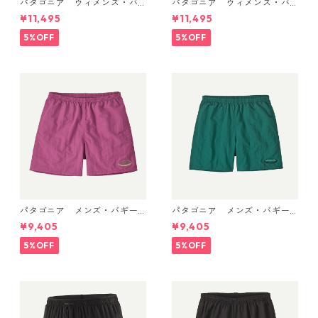
パタゴニア ウィメンズ・バ
パタゴニア ウィメンズ・バ
ギーズ・ロング Weathered S
ギーズ・ロング Light Violet
¥11,495
¥11,495
tone 57035 Patagonia Wom
57035 Patagonia Women's
en's Baggies™ Longs 日本正
Baggies™ Longs 日本正規
5%OFF
5%OFF
規品
品
パタゴニア メンズ・バギー
パタゴニア メンズ・バギー
ズ・ショーツ ５インチ 5702
ズ・ショーツ ５インチ 5702
¥9,405
¥9,405
2 (カラー '95 Oval Logo: Fa
2 '95 Oval Logo: Gem Green
ded Magenta)
日本正規品
5%OFF
5%OFF