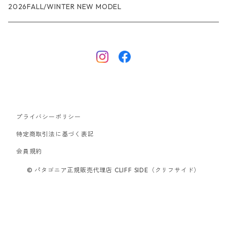
R1エア
R1
ジャケット・アウター
レインウェアー
2026FALL/WINTER NEW MODEL
ナノパフ
R1エア
ダウンジャケット
キャプリーン
フリースジャケット
トップス
ナイロンジャケット
キャプリーン
ボトムス
プライバシーポリシー
ベスト
バギーズ ショーツ
ボードショーツ
特定商取引法に基づく表記
会員規約
スウェットシャツ・フーディ
バッグ
© パタゴニア正規販売代理店 CLIFF SIDE（クリフサイド）
シャツ・Tシャツ
キャップ ハット
スーパーセール