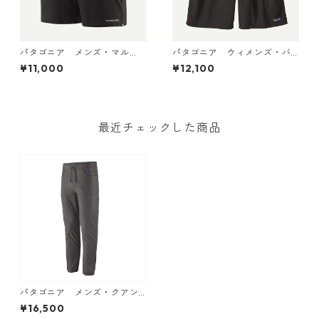
パタゴニア メンズ・マル
パタゴニア ウィメンズ・バ
チ・トレイルズ・ショーツ ６
ギーズ・ロング Black 57035
¥11,000
¥12,100
インチ Black 57595 Patago
Patagonia Women's Baggie
nia Men's Multi Trails Short
s™ Longs 日本正規品
s - 6" 日本正規品
最近チェックした商品
パタゴニア メンズ・クアン
ダリー・ジョガーズ カラー F
¥16,500
ogeGray 日本正規品 Men's Q