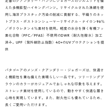
定番のクアンダリー・パンツにジョガーズのシルエットを備
えた多機能型ハイキングパンツ。リサイクルされた漁網を使
用し海洋プラスチック汚染の削減に貢献する、平織りのネッ
トプラス・ポストコンシューマーリサイクル・ナイロン96％
／ポリウレタン４％素材を使用。軽度の水分を弾く有機フッ
素化合物（PFC／PFAS）不使用のDWR（耐久性撥水）加工
済み。UPF（紫外線防止指数）40+のUVプロテクションを提
供
パタゴニアのメンズ・クアンダリー・ジョガーズは、快適さ
と機能性を兼ね備えた素晴らしい一品です。ツリーリングブ
ラウンのカラーがカジュアルでおしゃれな印象を与えます。
ストレッチ素材を使用しているので、動きやすく快適な履き
心地を実現しています。また、耐久性にも優れているため、
長くご愛用いただけます。