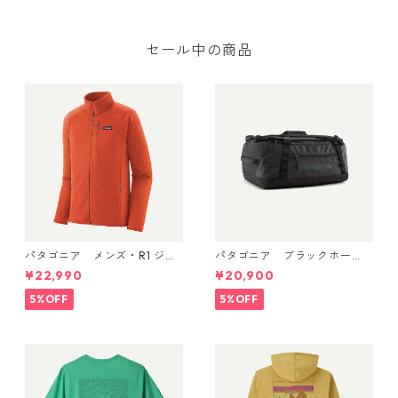
uandary Joggers
セール中の商品
パタゴニア メンズ・R1 ジャ
パタゴニア ブラックホー
ケット (カラー Coal Orang
ル・ダッフル 40L Black w/Bl
¥22,990
¥20,900
e) Patagonia Men's R1® Flee
ack 49339 日本正規品
ce Jacket 日本正規品 製品
5%OFF
5%OFF
番号 40129