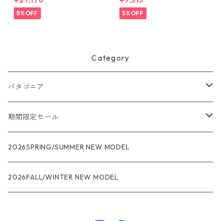
¥27,170
¥7,315
Smolder Blue w/Forge Gre
Patagonia Terravia Sacoche
y) Patagonia Black Hole® Mi
Bag 3L 日本正規品 製品番号
5%OFF
5%OFF
ni MLC® 30L 日本正規品 製
48835
品番号 49266
Category
パタゴニア
メンズ
期間限定セール
R1
ウィメンズ
★★★
2026SPRING/SUMMER NEW MODEL
R1エア
R1
ジャケット・アウター
レインウェアー
2026FALL/WINTER NEW MODEL
ナノパフ
R1エア
ダウンジャケット
キャプリーン