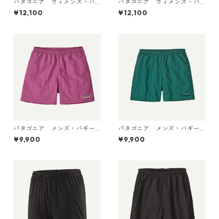
パタゴニア ウィメンズ・バ
パタゴニア ウィメンズ・バ
ギーズ・ロング Weathered S
ギーズ・ロング Light Violet
¥12,100
¥12,100
tone 57035 Patagonia Wom
57035 Patagonia Women's
en's Baggies™ Longs 日本正
Baggies™ Longs 日本正規
規品
品
パタゴニア メンズ・バギー
パタゴニア メンズ・バギー
ズ・ショーツ ５インチ 5702
ズ・ショーツ ５インチ 5702
¥9,900
¥9,900
2 (カラー '95 Oval Logo: Fa
2 '95 Oval Logo: Gem Green
ded Magenta)
日本正規品