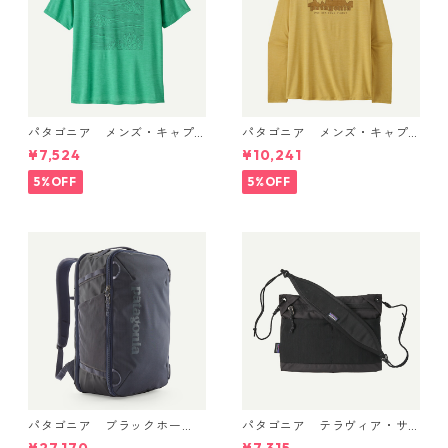
パタゴニア メンズ・キャプ
パタゴニア メンズ・キャプ
リーン・クール・デイリー・
リーン・クール・デイリー・
¥7,524
¥10,241
シャツ（ストラタスパイア）
フーディ（'73 スカイライン）
(カラー Feather Grey) Pat
(カラー Limestone Yellow - L
5%OFF
5%OFF
agonia Men's Capilene® Co
ight Limestone Yellow X-Dy
ol Daily Shirt - Strataspire
e) Patagonia Men's Long-Sl
日本正規品 製品番号 45479
eeved Capilene® Cool Trail
Shirt - Stratapeaks 日本正規
品 製品番号 45469
パタゴニア ブラックホー
パタゴニア テラヴィア・サ
ル・ミニ・MLC 30L (カラー
コッシュ 3L (カラー Black)