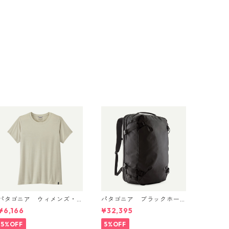
パタゴニア ウィメンズ・
パタゴニア ブラックホー
キャプリーン・クール・デ
ル・MLC 45L Black w/Blac
¥6,166
¥32,395
イリー・シャツ Dyno Whit
k 49307 日本正規品
e 45226
5%OFF
5%OFF