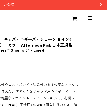
ダウン登場
 キッズ・バギーズ・ショーツ ５インチ
 カラー Afternoon Pink 日本正規品
gies™ Shorts 5" - Lined
T
縮性ウエストバンドと速乾性のある快適なメッシュ
を備えた、何でもこなすキッズ用のバギーズ・ショ
は軽量なリサイクル・ナイロン100％で、有機フッ
FC／PFAS）不使用のDWR（耐久性撥水）加工済