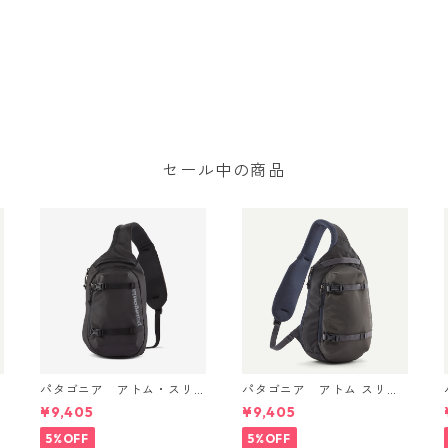
セール中の商品
パタゴニア アトム・スリ
パタゴニア アトム スリン
ング 8L (カラー Black) Pat
グ 8L Smolder Blue 48262
¥9,405
¥9,405
agonia Atom Sling Bag 8L
Patagonia Atom Sling Bag
日本正規品 製品番号 4826
8L 日本正規品
5%OFF
5%OFF