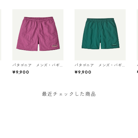
パタゴニア メンズ・バギ
パタゴニア メンズ・バギ
ーズ・ショーツ ５インチ 5
ーズ・ショーツ ５インチ 5
¥9,900
¥9,900
m
7022 (カラー '95 Oval Lo
7022 '95 Oval Logo: Gem
go: Faded Magenta)
Green 日本正規品
最近チェックした商品