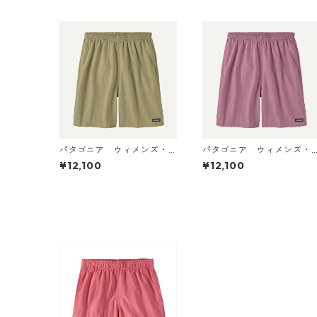
パタゴニア ウィメンズ・
パタゴニア ウィメンズ・
バギーズ・ロング Weather
バギーズ・ロング Light Vio
¥12,100
¥12,100
ed Stone 57035 Patagoni
let 57035 Patagonia Wo
a Women's Baggies™ Lon
en's Baggies™ Longs 日本
gs 日本正規品
正規品