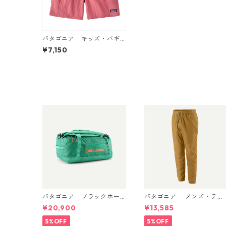
パタゴニア キッズ・バギ
ーズ・ショーツ ５インチ
¥7,150
（裏地付き） カラー After
noon Pink 日本正規品 Kids'
Baggies™ Shorts 5" - Line
d
パタゴニア ブラックホー
パタゴニア メンズ・テル
ル・ダッフル 40L Aqua St
ボンヌ・ジョガーズ (カラ
¥20,900
¥13,585
one 49339 日本正規品
ー Bobcat Brown) Patagon
ia Men's Terrebonne Trail
5%OFF
5%OFF