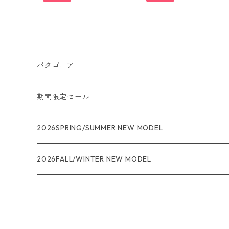
Joggers 日本正規品 製品
番号 24541
パタゴニア
メンズ
期間限定セール
R1
ウィメンズ
★★★
2026SPRING/SUMMER NEW MODEL
R1エア
R1
ジャケット・アウター
レインウェアー
2026FALL/WINTER NEW MODEL
ナノパフ
R1エア
ダウンジャケット
キャプリーン
フリースジャケット
トップス