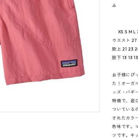
み
XS S M L 
ウエスト 27 2
股上 21 23 26
股下 13 13 13 
お子様にぴ
た！オーガ
ッズ・バギ
特徴で、遊
ついている
されたカラーの
色味です。
ツです。キ