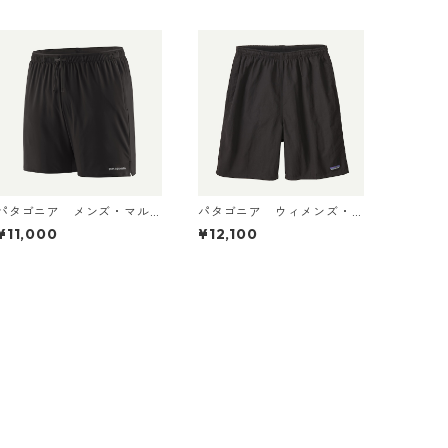
パタゴニア メンズ・マル
パタゴニア ウィメンズ・
チ・トレイルズ・ショーツ
バギーズ・ロング Black 57
¥11,000
¥12,100
６インチ Black 57595 Pat
035 Patagonia Women's B
agonia Men's Multi Trails
aggies™ Longs 日本正規
Shorts - 6" 日本正規品
品