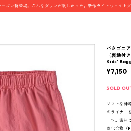
シーズン新登場。こんなダウンが欲しかった。新作ライトウェイト
パタゴニア
（裏地付き）
Kids' Bag
¥7,150
SOLD OU
ソフトな伸
のライナー
ーツ。素材
素化合物（P