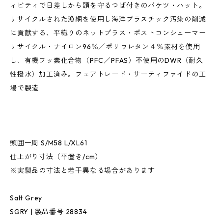
ィビティで日差しから頭を守るつば付きのバケツ・ハット。
リサイクルされた漁網を使用し海洋プラスチック汚染の削減
に貢献する、平織りのネットプラス・ポストコンシューマー
リサイクル・ナイロン96％／ポリウレタン４％素材を使用
し、有機フッ素化合物（PFC／PFAS）不使用のDWR（耐久
性撥水）加工済み。フェアトレード・サーティファイドの工
場で製造
頭囲一周 S/M58 L/XL61
仕上がり寸法（平置き/cm）
※実製品の寸法と若干異なる場合があります
Salt Grey
SGRY | 製品番号 28834