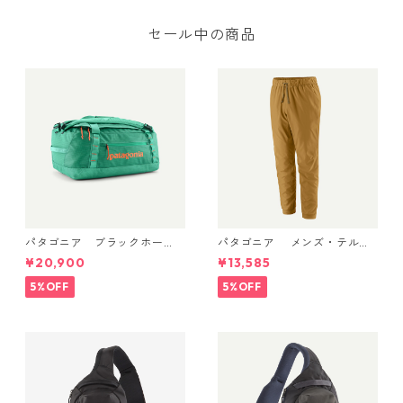
セール中の商品
パタゴニア ブラックホー
パタゴニア メンズ・テルボ
ル・ダッフル 40L Aqua Ston
ンヌ・ジョガーズ (カラー Bo
¥20,900
¥13,585
e 49339 日本正規品
bcat Brown) Patagonia Me
n's Terrebonne Trail Jogger
5%OFF
5%OFF
s 日本正規品 製品番号 2454
1