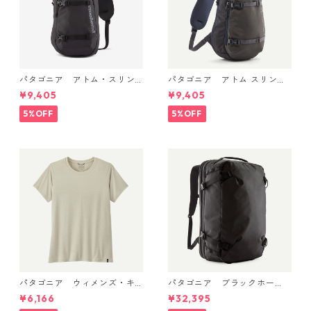
パタゴニア アトム・スリン
パタゴニア アトム スリング
グ 8L (カラー Black) Patago
8L Smolder Blue 48262 Pata
¥9,405
¥9,405
nia Atom Sling Bag 8L 日本
gonia Atom Sling Bag 8L 日
正規品 製品番号 48262
本正規品
5%OFF
5%OFF
パタゴニア ウィメンズ・キ
パタゴニア ブラックホー
ャプリーン・クール・デイリ
ル・MLC 45L Black w/Black
¥6,166
¥32,395
ー・シャツ Dyno White 4522
49307 日本正規品