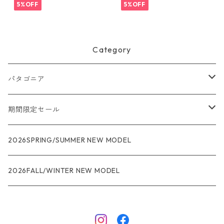
6
5%OFF
5%OFF
Category
パタゴニア
メンズ
期間限定セール
R1
ウィメンズ
★★★
2026SPRING/SUMMER NEW MODEL
R1エア
R1
ジャケット・アウター
レインウェアー
2026FALL/WINTER NEW MODEL
ナノパフ
R1エア
ダウンジャケット
キャプリーン