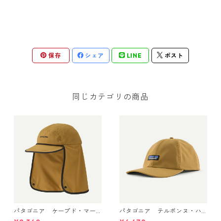
保存
シェア
LINE
ポスト
同じカテゴリの商品
パタゴニア ケープド・マー
パタゴニア テルボンヌ・ハ
ガンザー・ハット Bobcat Br
ット (カラー Bobcat Brown)