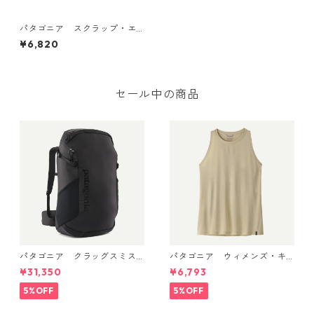
パタゴニア スクラップ・エ
ブリデー・キャップ （カラ
¥6,820
ー Shop Sticker: Oaks Brow
n） 日本正規品 Patagonia S
crap Everyday Cap
セール中の商品
パタゴニア クラッグスミス
パタゴニア ウィメンズ・キ
パック 45L ブラック 48066 P
ャプリーン・クール・ウルト
¥31,350
¥6,793
atagonia Cragsmith Pack 日
ラ・タンク Pumice - Dyno W
本正規品
hite X-Dye 44740 日本正規
5%OFF
5%OFF
品