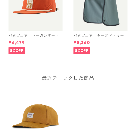
パタゴニア マーガンザー・
パタゴニア ケープド・マー
ハット Mother Rays: Coal
ガンザー・ハット Smolder
¥6,479
¥8,360
Orange 33482
Blue 33570
5%OFF
5%OFF
最近チェックした商品