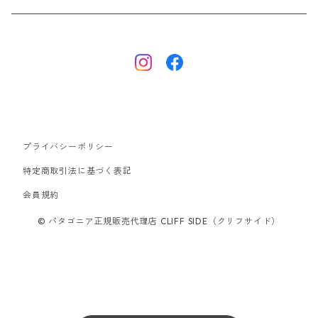
ナノパフ
R1エア
ダウンジャケット
キャプリーン
フリースジャケット
トップス
ナイロンジャケット
キャプリーン
ボトムス
プライバシーポリシー
ベスト
バギーズ ショーツ
ボードショーツ
特定商取引法に基づく表記
会員規約
スウェットシャツ・フーディ
バッグ
© パタゴニア正規販売代理店 CLIFF SIDE（クリフサイド）
シャツ・Tシャツ
キャップ ハット
スーパーセール