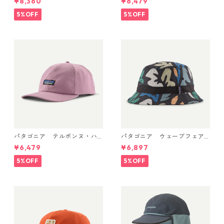
¥8,360
¥6,479
own 33570
Patagonia Terrebonne Hat
日本正規品 製品番号 33317
5%OFF
5%OFF
パタゴニア テルボンヌ・ハ
パタゴニア ウェーブフェア
ット (カラー Light Violet) P
ラー・バケツ・ハット （カ
¥6,479
¥6,897
atagonia Terrebonne Hat 日
ラーKaleido: Black） Patago
本正規品 製品番号 33317
nia Wavefarer™ Bucket Hat
5%OFF
5%OFF
日本正規品 製品番号 29157