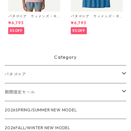
パタゴニア ウィメンズ・キ
パタゴニア ウィメンズ・キ
ャプリーン・クール・ウルト
ャプリーン・クール・ウルト
¥6,793
¥6,793
ラ・タンク Light Violet - Qu
ラ・タンク Aquatic Blue - Li
iet Violet X-Dye 44740 日本
ght Aquatic Blue X-Dye 447
5%OFF
5%OFF
正規品
40 日本正規品
Category
パタゴニア
メンズ
期間限定セール
R1
ウィメンズ
★★★
2026SPRING/SUMMER NEW MODEL
R1エア
R1
ジャケット・アウター
レインウェアー
2026FALL/WINTER NEW MODEL