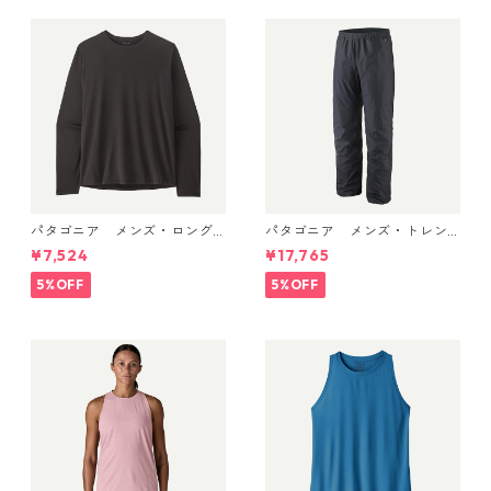
パタゴニア メンズ・ロング
パタゴニア メンズ・トレン
スリーブ・キャプリーン・ク
トシェル 3L・レイン・パンツ
¥7,524
¥17,765
ール・デイリー・シャツ Black
（ショート） (カラー Black)
45181 日本正規品
Patagonia Men's Torrentshe
5%OFF
5%OFF
ll 3L Rain Pants - Short 日本
正規品 製品番号 85261