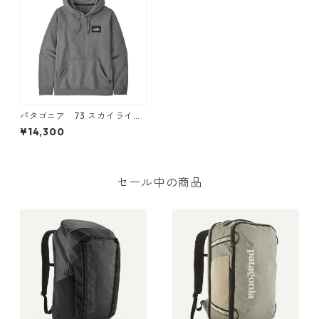
パタゴニア 73 スカイライ
ン・アップライザル・フーデ
¥14,300
ィ (カラー Gravel Heather)
Patagonia '73 Skyline Upris
al Hoody 日本正規品
セール中の商品