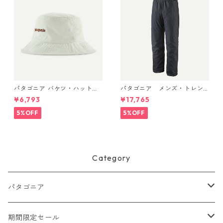
パタゴニア バケツ・ハット 3
パタゴニア メンズ・トレン
3595 Text Logo: Birch Whit
トシェル 3L・レイン・パンツ
¥6,793
¥17,765
e
（ショート） (カラー Black)
Patagonia Men's Torrentshe
5%OFF
5%OFF
ll 3L Rain Pants - Short 日本
正規品 製品番号 85261
Category
パタゴニア
メンズ
期間限定セール