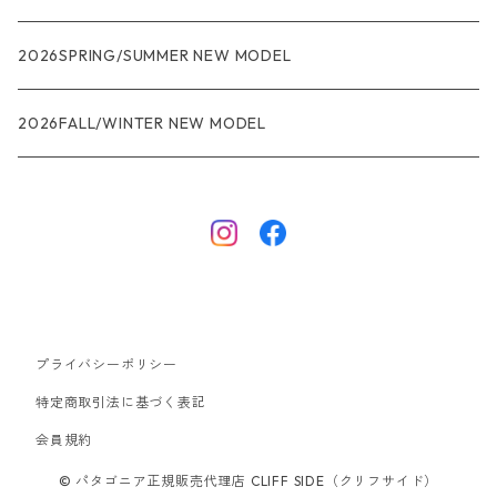
R1
ウィメンズ
★★★
2026SPRING/SUMMER NEW MODEL
R1エア
R1
ジャケット・アウター
レインウェアー
2026FALL/WINTER NEW MODEL
ナノパフ
R1エア
ダウンジャケット
キャプリーン
フリースジャケット
トップス
ナイロンジャケット
キャプリーン
ボトムス
プライバシーポリシー
ベスト
バギーズ ショーツ
ボードショーツ
特定商取引法に基づく表記
会員規約
スウェットシャツ・フーディ
バッグ
© パタゴニア正規販売代理店 CLIFF SIDE（クリフサイド）