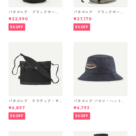
パタゴニア ブラックホー
パタゴニア ブラックホー
ル・パック 32L (カラーBlac
ル・ミニ・MLC 30L Weather
¥22,990
¥27,170
k w/Black ) Patagonia Black
ed Stone 49266 日本正規品
Hole® Pack 32L 日本正規品
5%OFF
5%OFF
製品番号 49302
パタゴニア テラヴィア・サ
パタゴニア バケツ・ハット 3
コッシュ 3L (カラー Black)
3595 ’95 Oval Logo: Smold
¥6,897
¥6,793
Patagonia Terravia Sacoche
er Blue
Bag 3L 日本正規品 製品番号
5%OFF
5%OFF
48835