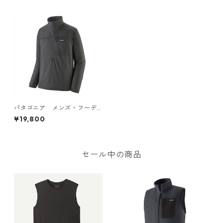
パタゴニア メンズ・フーデ
ィニ・スタッシュ・1/2ジッ
¥19,800
プ・プルオーバー (カラー Fo
rge Grey) Patagonia Men's
Houdini® Stash 1/2-Zip Pullo
ver 日本正規品
セール中の商品