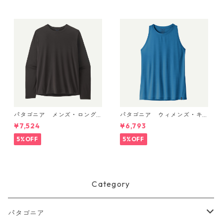
パタゴニア メンズ・ロング
パタゴニア ウィメンズ・キ
スリーブ・キャプリーン・ク
ャプリーン・クール・ウルト
¥7,524
¥6,793
ール・デイリー・シャツ Black
ラ・タンク Aquatic Blue - Li
45181 日本正規品
ght Aquatic Blue X-Dye 447
5%OFF
5%OFF
40 日本正規品
Category
パタゴニア