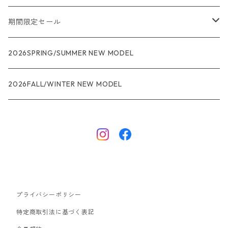
メンズ
期間限定セール
R1
ウィメンズ
★★★
2026SPRING/SUMMER NEW MODEL
R1エア
R1
ジャケット・アウター
レインウェアー
2026FALL/WINTER NEW MODEL
ナノパフ
R1エア
ダウンジャケット
キャプリーン
フリースジャケット
トップス
ナイロンジャケット
キャプリーン
ボトムス
プライバシーポリシー
ベスト
バギーズ ショーツ
ボードショーツ
特定商取引法に基づく表記