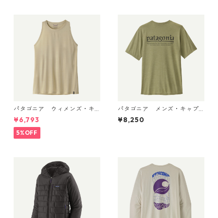
パタゴニア ウィメンズ・キ
パタゴニア メンズ・キャプ
ャプリーン・クール・ウルト
リーン・クール・デイリー・
¥6,793
¥8,250
ラ・タンク Pumice - Dyno W
シャツ（ハット・トリッパ
hite X-Dye 44740 日本正規
ー）Gumtree Green - Light
5%OFF
品
Gumtree Green X-Dye 455
04 日本正規品