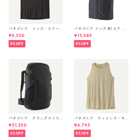
パタゴニア メンズ・スリー
パタゴニア メンズ R1 エア ベ
ブレス・キャプリーン・クー
スト 40285 Smolder Blue
¥5,330
¥13,585
ル・デイリー・シャツ (カラ
ー Black) Patagonia Men's Sl
5%OFF
5%OFF
eeveless Capilene® Cool Da
ily Shirt 日本正規品 製品番
号 45256
パタゴニア クラッグスミス
パタゴニア ウィメンズ・キ
パック 45L ブラック 48066 P
ャプリーン・クール・ウルト
¥31,350
¥6,793
atagonia Cragsmith Pack 日
ラ・タンク Pumice - Dyno W
本正規品
hite X-Dye 44740 日本正規
5%OFF
5%OFF
品