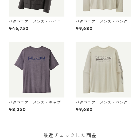
パタゴニア メンズ・ハイロ
パタゴニア メンズ・ロング
フト・ナノ・パフ・フーデ
スリーブ・キャプリーン・ク
¥46,750
¥9,680
ィ Black 85395 日本正規品
ール・デイリー・シャツ（パ
ス・イット・アラウンド） Dy
no White 45495 日本正規品
パタゴニア メンズ・キャプ
パタゴニア メンズ・ロング
リーン・クール・デイリー・
スリーブ・キャプリーン・ク
¥8,250
¥9,680
シャツ（ハット・トリッパ
ール・デイリー・シャツ（ハ
ー）May Grey - Light May G
ット・トリッパー）Dyno Whi
rey X-Dye 45504 日本正規品
te 45496 日本正規品
最近チェックした商品