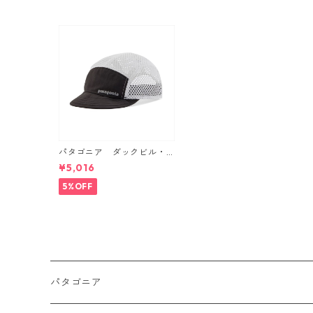
日本正規品
パタゴニア ダックビル・
キャップ （カラー Black）
¥5,016
Patagonia Duckbill Cap 日
本正規品 製品番号 28818
5%OFF
パタゴニア