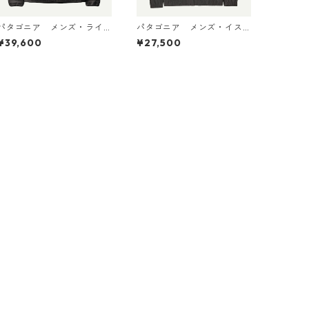
パタゴニア メンズ・ライ
パタゴニア メンズ・イス
トウェイト・ダウン・セー
マス・アンラインド・ジャ
¥39,600
¥27,500
ター・カーディガン Black
ケット Ink Black 20455 日
31900 日本正規品
本正規品