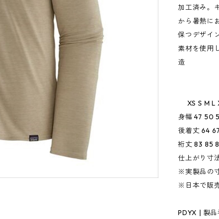
加工済み。
から暑熱に
保つデザイン
素材を使用
造
XS S M L 
身幅 47 50 5
後着丈 64 67 
裄丈 83 85 8
仕上がり寸法
※実製品の
※日本で販
PDYX | 製品