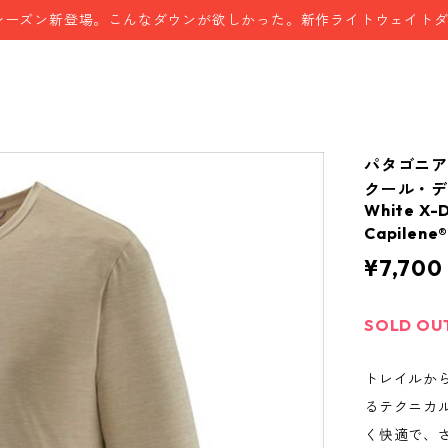
シーズン新登場。こんなダウンが欲しかった。新作ライトウェイト
パタゴニア
クール・デイ
White X-D
Capilene
¥7,700
SOLD OU
トレイルか
るテクニカ
く快適で、