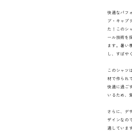
快適なパフ
ブ・キャプ
た！このシャ
ール技術を
ます。暑い
し、すばや
このシャツ
材で作られ
快適に過ご
いるため、
さらに、デ
ザインなの
適していま