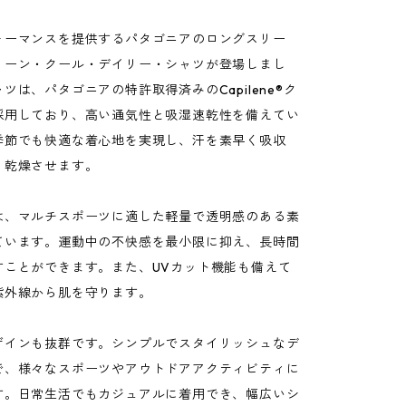
ォーマンスを提供するパタゴニアのロングスリー
リーン・クール・デイリー・シャツが登場しまし
ツは、パタゴニアの特許取得済みのCapilene®ク
採用しており、高い通気性と吸湿速乾性を備えてい
季節でも快適な着心地を実現し、汗を素早く吸収
く乾燥させます。
は、マルチスポーツに適した軽量で透明感のある素
ています。運動中の不快感を最小限に抑え、長時間
すことができます。また、UVカット機能も備えて
紫外線から肌を守ります。
ザインも抜群です。シンプルでスタイリッシュなデ
で、様々なスポーツやアウトドアアクティビティに
す。日常生活でもカジュアルに着用でき、幅広いシ