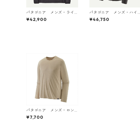
パタゴニア メンズ・ライ
パタゴニア メンズ・ハイ
トウェイト・ダウン・セー
ロフト・ナノ・パフ・フー
¥42,900
¥46,750
ター・プルオーバー Black
ディ Black 85395 日本正
31910 日本正規品
規品
パタゴニア メンズ・ロン
グスリーブ・キャプリー
¥7,700
ン・クール・デイリー・シ
ャツ (カラー Pumice - Dy
no White X-Dye) Patagon
ia Men's Long-Sleeved Ca
pilene® Cool Daily Shirt