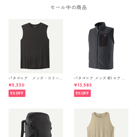
規品 製品番号 45215
セール中の商品
パタゴニア メンズ・スリー
パタゴニア メンズ R1 エア ベ
ブレス・キャプリーン・クー
スト 40285 Smolder Blue
¥5,330
¥13,585
ル・デイリー・シャツ (カラ
ー Black) Patagonia Men's Sl
5%OFF
5%OFF
eeveless Capilene® Cool Da
ily Shirt 日本正規品 製品番
号 45256