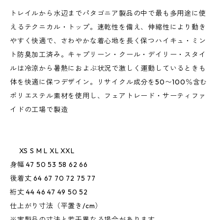
トレイルから水辺までパタゴニア製品の中で最も多用途に使
えるテクニカル・トップ。速乾性を備え、伸縮性により動き
やすく快適で、さわやかな着心地を長く保つハイキュ・ミン
ト防臭加工済み。キャプリーン・クール・デイリー・スタイ
ルは冷涼から暑熱におよぶ状況で激しく運動しているときも
体を快適に保つデザイン。リサイクル成分を50〜100％含む
ポリエステル素材を使用し、フェアトレード・サーティファ
イドの工場で製造
XS S M L XL XXL
身幅 47 50 53 58 62 66
後着丈 64 67 70 72 75 77
裄丈 44 46 47 49 50 52
仕上がり寸法（平置き/cm）
※実製品の寸法と若干異なる場合があります