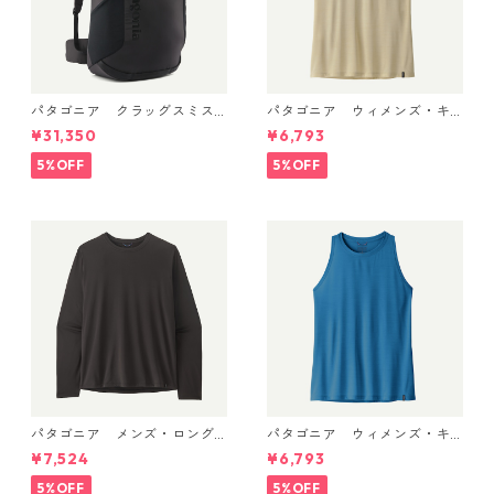
パタゴニア クラッグスミス
パタゴニア ウィメンズ・キ
パック 45L ブラック 48066 P
ャプリーン・クール・ウルト
¥31,350
¥6,793
atagonia Cragsmith Pack 日
ラ・タンク Pumice - Dyno W
本正規品
hite X-Dye 44740 日本正規
5%OFF
5%OFF
品
パタゴニア メンズ・ロング
パタゴニア ウィメンズ・キ
スリーブ・キャプリーン・ク
ャプリーン・クール・ウルト
¥7,524
¥6,793
ール・デイリー・シャツ Black
ラ・タンク Aquatic Blue - Li
45181 日本正規品
ght Aquatic Blue X-Dye 447
5%OFF
5%OFF