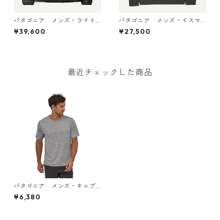
パタゴニア メンズ・ライト
パタゴニア メンズ・イスマ
ウェイト・ダウン・セータ
ス・アンラインド・ジャケッ
¥39,600
¥27,500
ー・カーディガン Black 319
ト Ink Black 20455 日本正規
00 日本正規品
品
最近チェックした商品
パタゴニア メンズ・キャプ
リーン・クール・デイリー・
¥6,380
シャツ (カラー Feather Gr
e) Patagonia Men's Capilen
e® Cool Daily Shirt 日本正