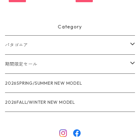
40 日本正規品
Category
パタゴニア
メンズ
期間限定セール
R1
ウィメンズ
★★★
2026SPRING/SUMMER NEW MODEL
R1エア
R1
ジャケット・アウター
レインウェアー
2026FALL/WINTER NEW MODEL
ナノパフ
R1エア
ダウンジャケット
キャプリーン
フリースジャケット