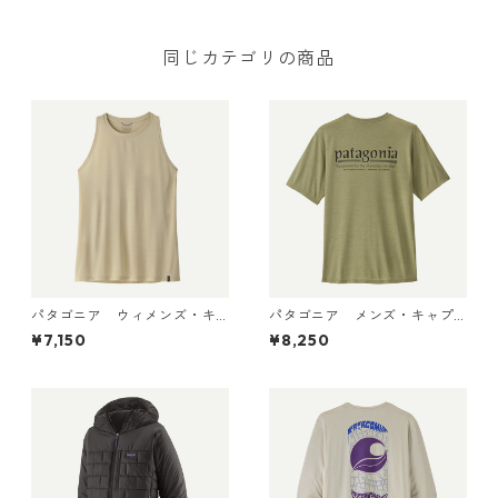
同じカテゴリの商品
パタゴニア ウィメンズ・キ
パタゴニア メンズ・キャプ
ャプリーン・クール・ウルト
リーン・クール・デイリー・
¥7,150
¥8,250
ラ・タンク Pumice - Dyno W
シャツ（ハット・トリッパ
hite X-Dye 44740 日本正規
ー）Gumtree Green - Light
品
Gumtree Green X-Dye 455
04 日本正規品