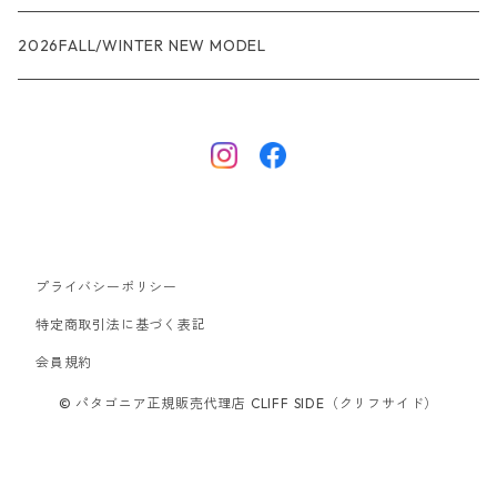
R1エア
R1
ジャケット・アウター
レインウェアー
2026FALL/WINTER NEW MODEL
ナノパフ
R1エア
ダウンジャケット
キャプリーン
フリースジャケット
トップス
ナイロンジャケット
キャプリーン
ボトムス
プライバシーポリシー
ベスト
バギーズ ショーツ
ボードショーツ
特定商取引法に基づく表記
会員規約
スウェットシャツ・フーディ
バッグ
© パタゴニア正規販売代理店 CLIFF SIDE（クリフサイド）
シャツ・Tシャツ
キャップ ハット