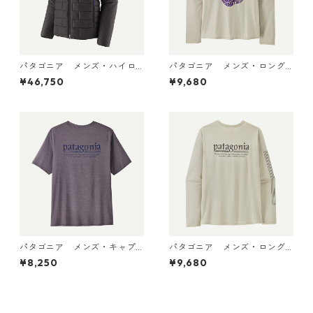
パタゴニア メンズ・ハイロ
パタゴニア メンズ・ロング
フト・ナノ・パフ・フーデ
スリーブ・キャプリーン・ク
¥46,750
¥9,680
ィ Black 85395 日本正規品
ール・デイリー・シャツ（パ
ス・イット・アラウンド） Dy
no White 45495 日本正規品
パタゴニア メンズ・キャプ
パタゴニア メンズ・ロング
リーン・クール・デイリー・
スリーブ・キャプリーン・ク
¥8,250
¥9,680
シャツ（ハット・トリッパ
ール・デイリー・シャツ（ハ
ー）May Grey - Light May G
ット・トリッパー）Dyno Whi
rey X-Dye 45504 日本正規品
te 45496 日本正規品