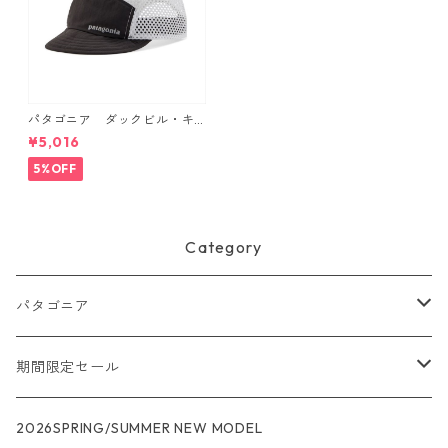
パタゴニア ダックビル・キ
ャップ （カラー Black） Pat
¥5,016
agonia Duckbill Cap 日本正
規品 製品番号 28818
5%OFF
Category
パタゴニア
メンズ
期間限定セール
R1
ウィメンズ
★★★
2026SPRING/SUMMER NEW MODEL