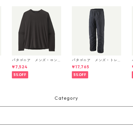
パタゴニア メンズ・ロン
パタゴニア メンズ・トレ
グスリーブ・キャプリー
ントシェル 3L・レイン・パ
¥7,524
¥17,765
D
ン・クール・デイリー・シ
ンツ（ショート） (カラー
ャツ Black 45181 日本正規
Black) Patagonia Men's To
5%OFF
5%OFF
品
rrentshell 3L Rain Pants -
Short 日本正規品 製品番号
85261
Category