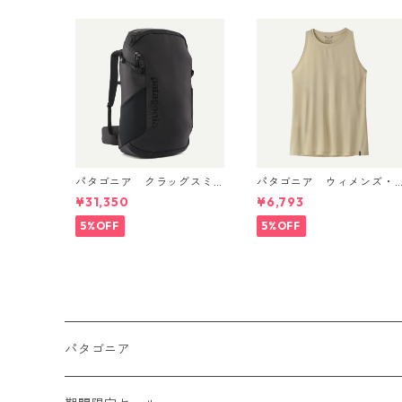
パタゴニア クラッグスミ
パタゴニア ウィメンズ・
ス パック 45L ブラック 480
キャプリーン・クール・ウ
¥31,350
¥6,793
66 Patagonia Cragsmith
ルトラ・タンク Pumice - 
Pack 日本正規品
yno White X-Dye 44740
5%OFF
5%OFF
日本正規品
パタゴニア