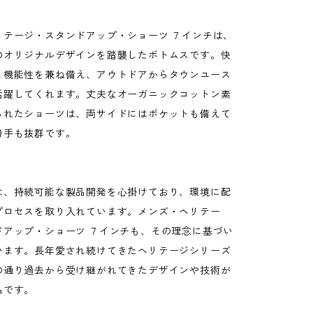
リテージ・スタンドアップ・ショーツ ７インチは、
のオリジナルデザインを踏襲したボトムスです。快
と機能性を兼ね備え、アウトドアからタウンユース
活躍してくれます。丈夫なオーガニックコットン素
られたショーツは、両サイドにはポケットも備えて
勝手も抜群です。
は、持続可能な製品開発を心掛けており、環境に配
プロセスを取り入れています。メンズ・ヘリテー
ドアップ・ショーツ ７インチも、その理念に基づい
います。長年愛され続けてきたヘリテージシリーズ
の通り過去から受け継がれてきたデザインや技術が
品です。