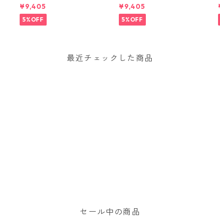
ーズ・ショーツ ５インチ 5
ーズ・ショーツ ５インチ 5
¥9,405
¥9,405
m
7022 (カラー '95 Oval Lo
7022 '95 Oval Logo: Gem
go: Faded Magenta)
Green 日本正規品
5%OFF
5%OFF
最近チェックした商品
セール中の商品