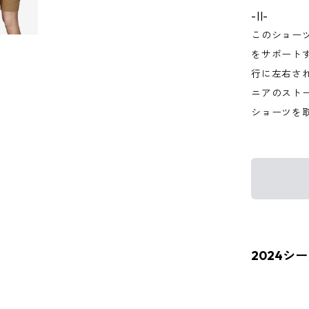
-||-
このショー
をサポート
行に左右さ
ニアのスト
ショーツを
2024シ