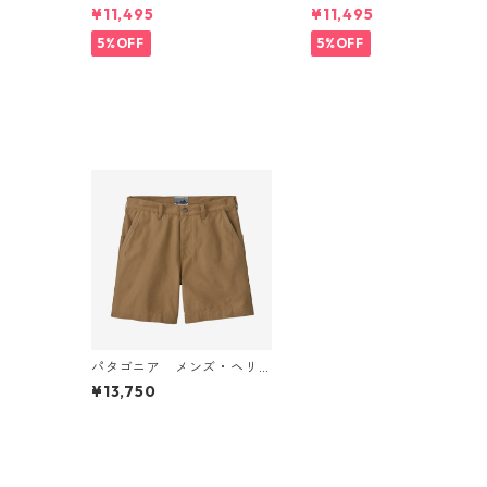
バギーズ・ロング Weather
バギーズ・ロング Light Vio
¥11,495
¥11,495
ed Stone 57035 Patagoni
let 57035 Patagonia Wo
a Women's Baggies™ Lon
en's Baggies™ Longs 日本
5%OFF
5%OFF
gs 日本正規品
正規品
パタゴニア メンズ・ヘリ
テージ・スタンドアップ・
¥13,750
ショーツ ７インチ (カラー
Mojave Khaki) Men's Herit
age Stand Up® Shorts - 7"
日本正規品