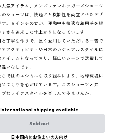
の人気アイテム、メンズファンホッガーズショーツ
このショーツは、快適さと機能性を両立させたデザ
です。６インチの丈が、運動中も快適な着用感を提
やすさを追求した仕上がりになっています。
材と丁寧な作りで、長く愛用していただける一着で
ドアアクティビティや日常のカジュアルスタイルに
のアイテムとなっており、幅広いシーンで活躍して
間違いなしです。
ならではのエシカルな取り組みにより、地球環境に
商品づくりを心がけています。このショーツと共
ィブなライフスタイルを楽しんでみませんか。
International shipping available
Sold out
日本国内にお住まいの方向け