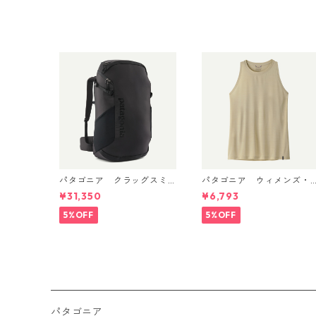
n's Funhoggers™ Shorts -
6"
パタゴニア クラッグスミ
パタゴニア ウィメンズ・
ス パック 45L ブラック 480
キャプリーン・クール・ウ
¥31,350
¥6,793
66 Patagonia Cragsmith
ルトラ・タンク Pumice - 
Pack 日本正規品
yno White X-Dye 44740
5%OFF
5%OFF
日本正規品
パタゴニア