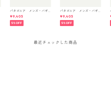
パタゴニア メンズ・バギ
パタゴニア メンズ・バギ
ーズ・ショーツ ５インチ 5
ーズ・ショーツ ５インチ 5
¥9,405
¥9,405
m
7022 (カラー '95 Oval Lo
7022 '95 Oval Logo: Gem
go: Faded Magenta)
Green 日本正規品
5%OFF
5%OFF
最近チェックした商品