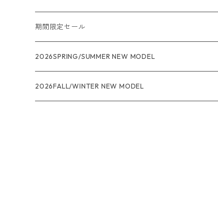
メンズ
期間限定セール
R1
ウィメンズ
★★★
2026SPRING/SUMMER NEW MODEL
R1エア
R1
ジャケット・アウター
レインウェアー
2026FALL/WINTER NEW MODEL
ナノパフ
R1エア
ダウンジャケット
キャプリーン
フリースジャケット
トップス
ナイロンジャケット
キャプリーン
ボトムス
ベスト
バギーズ ショーツ
ボードショーツ