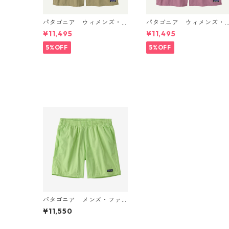
パタゴニア ウィメンズ・
パタゴニア ウィメンズ・
バギーズ・ロング Weather
バギーズ・ロング Light Vio
¥11,495
¥11,495
ed Stone 57035 Patagoni
let 57035 Patagonia Wo
a Women's Baggies™ Lon
en's Baggies™ Longs 日本
5%OFF
5%OFF
gs 日本正規品
正規品
パタゴニア メンズ・ファ
ンホッガーズ・ショーツ ６
¥11,550
インチ (カラー Salamand
er Green) 日本正規品 Me