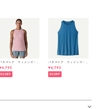
パタゴニア ウィメンズ・
パタゴニア ウィメンズ・
キャプリーン・クール・ウ
キャプリーン・クール・ウ
¥6,793
¥6,793
ルトラ・タンク Light Viole
ルトラ・タンク Aquatic Blu
t - Quiet Violet X-Dye 44
e - Light Aquatic Blue X-
5%OFF
5%OFF
740 日本正規品
Dye 44740 日本正規品