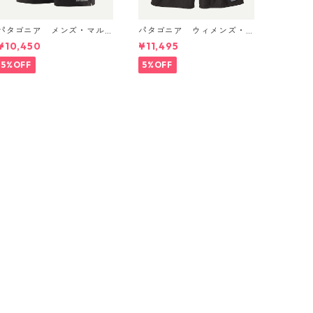
パタゴニア メンズ・マル
パタゴニア ウィメンズ・
チ・トレイルズ・ショーツ
バギーズ・ロング Black 57
¥10,450
¥11,495
６インチ Black 57595 Pat
035 Patagonia Women's B
agonia Men's Multi Trails
aggies™ Longs 日本正規
5%OFF
5%OFF
Shorts - 6" 日本正規品
品