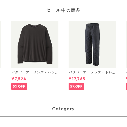
セール中の商品
パタゴニア メンズ・ロン
パタゴニア メンズ・トレ
グスリーブ・キャプリー
ントシェル 3L・レイン・パ
¥7,524
¥17,765
D
ン・クール・デイリー・シ
ンツ（ショート） (カラー
ャツ Black 45181 日本正規
Black) Patagonia Men's To
5%OFF
5%OFF
品
rrentshell 3L Rain Pants -
Short 日本正規品 製品番号
85261
Category