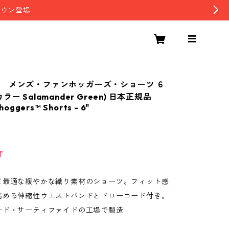
ダウン登場
 メンズ・ファンホッガーズ・ショーツ ６
ー Salamander Green) 日本正規品
hoggers™ Shorts - 6"
T
て最適な緩やかな織り素材のショーツ。フィット感
高める伸縮性ウエストバンドとドローコード付き。
ード・サーティファイドの工場で製造