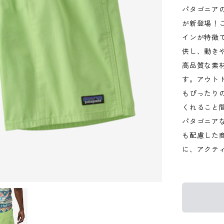
パタゴニア
が新登場！
インが特徴
供し、動き
高品質な素
す。アウト
もぴったり
くれること
パタゴニア
も配慮した
に、アクテ