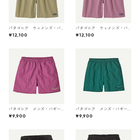
パタゴニア ウィメンズ・バ
パタゴニア ウィメンズ・バ
ギーズ・ロング Weathered S
ギーズ・ロング Light Violet
¥12,100
¥12,100
tone 57035 Patagonia Wom
57035 Patagonia Women's
en's Baggies™ Longs 日本正
Baggies™ Longs 日本正規
規品
品
パタゴニア メンズ・バギー
パタゴニア メンズ・バギー
ズ・ショーツ ５インチ 5702
ズ・ショーツ ５インチ 5702
¥9,900
¥9,900
2 (カラー '95 Oval Logo: Fa
2 '95 Oval Logo: Gem Green
ded Magenta)
日本正規品