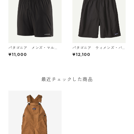
パタゴニア メンズ・マル
パタゴニア ウィメンズ・バ
チ・トレイルズ・ショーツ ６
ギーズ・ロング Black 57035
¥11,000
¥12,100
インチ Black 57595 Patago
Patagonia Women's Baggie
nia Men's Multi Trails Short
s™ Longs 日本正規品
s - 6" 日本正規品
最近チェックした商品