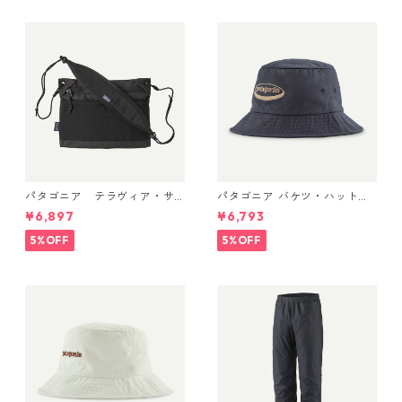
パタゴニア テラヴィア・サ
パタゴニア バケツ・ハット 3
コッシュ 3L (カラー Black)
3595 ’95 Oval Logo: Smold
¥6,897
¥6,793
Patagonia Terravia Sacoche
er Blue
Bag 3L 日本正規品 製品番号
5%OFF
5%OFF
48835