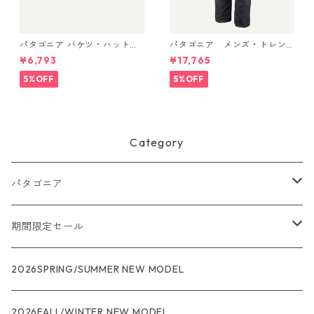
パタゴニア バケツ・ハット 3
パタゴニア メンズ・トレン
3595 Text Logo: Birch Whit
トシェル 3L・レイン・パンツ
¥6,793
¥17,765
e
（ショート） (カラー Black)
Patagonia Men's Torrentshe
5%OFF
5%OFF
ll 3L Rain Pants - Short 日本
正規品 製品番号 85261
Category
パタゴニア
メンズ
期間限定セール
R1
ウィメンズ
★★★
2026SPRING/SUMMER NEW MODEL
R1エア
R1
ジャケット・アウター
レインウェアー
2026FALL/WINTER NEW MODEL