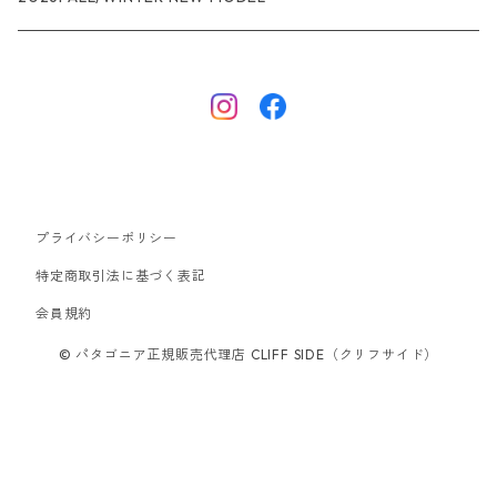
ナノパフ
R1エア
ダウンジャケット
キャプリーン
フリースジャケット
トップス
ナイロンジャケット
キャプリーン
ボトムス
プライバシーポリシー
ベスト
バギーズ ショーツ
ボードショーツ
特定商取引法に基づく表記
会員規約
スウェットシャツ・フーディ
バッグ
© パタゴニア正規販売代理店 CLIFF SIDE（クリフサイド）
シャツ・Tシャツ
キャップ ハット
スーパーセール