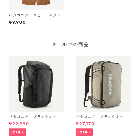
パタゴニア ベビー・スタン
ドアップ・ショートオール
¥9,900
（カラー Umber Brown） 日
本正規品 Men's Daily Sweatp
ants
セール中の商品
パタゴニア ブラックホー
パタゴニア ブラックホー
ル・パック 32L (カラーBlac
ル・ミニ・MLC 30L Weather
¥22,990
¥27,170
k w/Black ) Patagonia Black
ed Stone 49266 日本正規品
Hole® Pack 32L 日本正規品
5%OFF
5%OFF
製品番号 49302