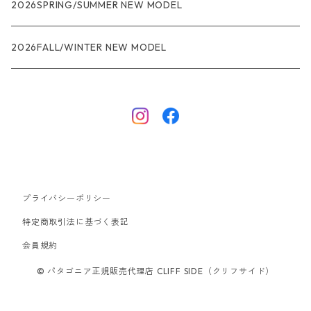
R1
ウィメンズ
★★★
2026SPRING/SUMMER NEW MODEL
R1エア
R1
ジャケット・アウター
レインウェアー
2026FALL/WINTER NEW MODEL
ナノパフ
R1エア
ダウンジャケット
キャプリーン
フリースジャケット
トップス
ナイロンジャケット
キャプリーン
ボトムス
プライバシーポリシー
ベスト
バギーズ ショーツ
ボードショーツ
特定商取引法に基づく表記
会員規約
スウェットシャツ・フーディ
バッグ
© パタゴニア正規販売代理店 CLIFF SIDE（クリフサイド）
シャツ・Tシャツ
キャップ ハット