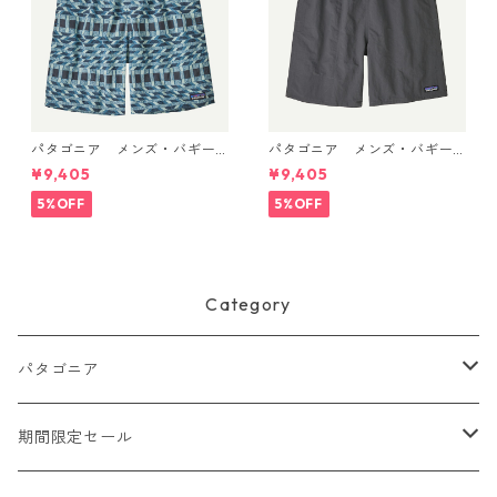
パタゴニア メンズ・バギー
パタゴニア メンズ・バギー
ズ・ロング ７インチ Climbi
ズ・ロング ７インチ (カラー
¥9,405
¥9,405
ng Stripe: Still Blue 58035 P
Forge Grey w/Forge Grey)
atagonia Men's Baggies™ L
Patagonia Men's Baggies™
5%OFF
5%OFF
ongs - 7" 日本正規品
Longs - 7"日本正規品 製品
番号 58035
Category
パタゴニア
メンズ
期間限定セール