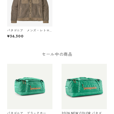
パタゴニア メンズ・レトロ
X・トラッカー・ジャケット
¥36,300
(カラー Seabird Grey) Patag
onia Men's Retro-X® Trucke
r Jacket 日本正規品 製品番
号 23215
セール中の商品
パタゴニア ブラックホー
2026 NEW COLOR パタゴニ