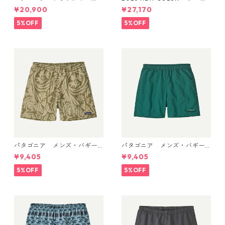
ル・ダッフル 40L Aqua Ston
ア ブラックホール・ダッフ
¥20,900
¥27,170
e 49339 日本正規品
ル 70L (カラー Aqua Stone)
Patagonia Black Hole® Duff
5%OFF
5%OFF
el 70L 日本正規品 製品番号
49348
パタゴニア メンズ・バギー
パタゴニア メンズ・バギー
ズ・ショーツ ５インチ 5702
ズ・ショーツ ５インチ 5702
¥9,405
¥9,405
2 Earthen: Weathered Ston
2 '95 Oval Logo: Gem Green
e 日本正規品
日本正規品
5%OFF
5%OFF