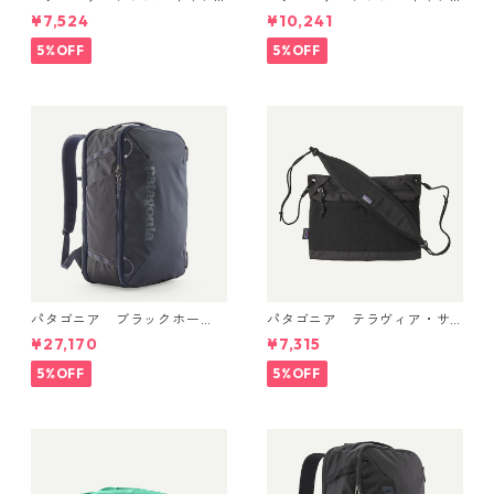
リーン・クール・デイリー・
リーン・クール・デイリー・
¥7,524
¥10,241
シャツ（ストラタスパイア）
フーディ（'73 スカイライン）
(カラー Feather Grey) Pat
(カラー Limestone Yellow - L
5%OFF
5%OFF
agonia Men's Capilene® Co
ight Limestone Yellow X-Dy
ol Daily Shirt - Strataspire
e) Patagonia Men's Long-Sl
日本正規品 製品番号 45479
eeved Capilene® Cool Trail
Shirt - Stratapeaks 日本正規
品 製品番号 45469
パタゴニア ブラックホー
パタゴニア テラヴィア・サ
ル・ミニ・MLC 30L (カラー
コッシュ 3L (カラー Black)
¥27,170
¥7,315
Smolder Blue w/Forge Gre
Patagonia Terravia Sacoche
y) Patagonia Black Hole® Mi
Bag 3L 日本正規品 製品番号
5%OFF
5%OFF
ni MLC® 30L 日本正規品 製
48835
品番号 49266