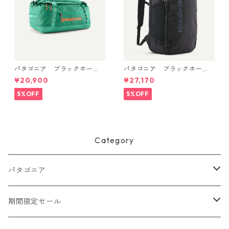
パタゴニア ブラックホー
パタゴニア ブラックホー
ル・ダッフル 40L Aqua Ston
ル・ミニ・MLC 30L (カラー
¥20,900
¥27,170
e 49339 日本正規品
Black) Patagonia Black Hole
® Mini MLC® 30L 日本正規
5%OFF
5%OFF
品 製品番号 49266
Category
パタゴニア
メンズ
期間限定セール