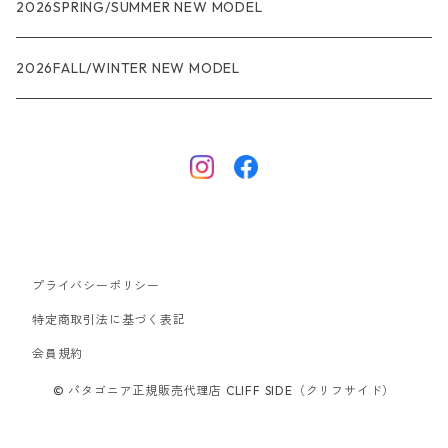
R1
ウィメンズ
★★★
2026SPRING/SUMMER NEW MODEL
R1エア
R1
ジャケット・アウター
レインウェアー
2026FALL/WINTER NEW MODEL
ナノパフ
R1エア
ダウンジャケット
キャプリーン
フリースジャケット
トップス
ナイロンジャケット
キャプリーン
ボトムス
プライバシーポリシー
ベスト
バギーズ ショーツ
ボードショーツ
特定商取引法に基づく表記
会員規約
スウェットシャツ・フーディ
バッグ
© パタゴニア正規販売代理店 CLIFF SIDE（クリフサイド）
シャツ・Tシャツ
キャップ ハット