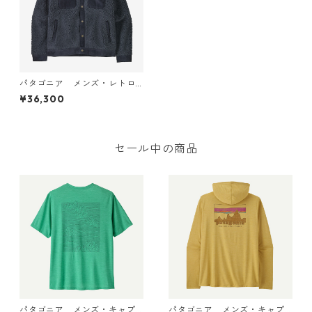
パタゴニア メンズ・レトロ
X・トラッカー・ジャケット
¥36,300
(カラー Seabird Grey) Patag
onia Men's Retro-X® Trucke
r Jacket 日本正規品 製品番
号 23215
セール中の商品
パタゴニア メンズ・キャプ
パタゴニア メンズ・キャプ