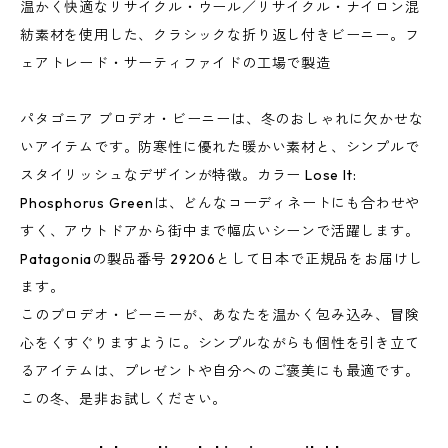
温かく快適なリサイクル・ウール／リサイクル・ナイロン混
紡素材を使用した、クラシックな折り返し付きビーニー。フ
ェアトレード・サーティファイドの工場で製造
パタゴニア ブロデオ・ビーニーは、冬のおしゃれに欠かせな
いアイテムです。防寒性に優れた暖かい素材と、シンプルで
スタイリッシュなデザインが特徴。カラー Lose It:
Phosphorus Greenは、どんなコーディネートにも合わせや
すく、アウトドアから街中まで幅広いシーンで活躍します。
Patagoniaの製品番号 29206として日本で正規品をお届けし
ます。
このブロデオ・ビーニーが、あなたを温かく包み込み、冒険
心をくすぐりますように。シンプルながらも個性を引き立て
るアイテムは、プレゼントや自分へのご褒美にも最適です。
この冬、是非お試しください。