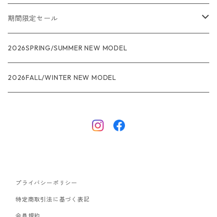
メンズ
期間限定セール
R1
ウィメンズ
★★★
2026SPRING/SUMMER NEW MODEL
R1エア
R1
ジャケット・アウター
レインウェアー
2026FALL/WINTER NEW MODEL
ナノパフ
R1エア
ダウンジャケット
キャプリーン
フリースジャケット
トップス
ナイロンジャケット
キャプリーン
ボトムス
プライバシーポリシー
ベスト
バギーズ ショーツ
ボードショーツ
特定商取引法に基づく表記
会員規約