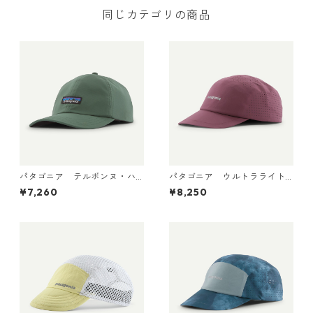
同じカテゴリの商品
パタゴニア テルボンヌ・ハ
パタゴニア ウルトラライト
ット (カラー Canopy Gree
ウェイト・リッジ・ハット 33
¥7,260
¥8,250
n) Patagonia Terrebonne Ha
590 Berry Fig
t 日本正規品 製品番号 33317