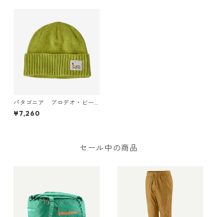
パタゴニア ブロデオ・ビー
ニー (カラー Lose It: Phosp
¥7,260
horus Green) Patagonia Bro
deo Beanie 日本正規品 製品
番号 29206
セール中の商品