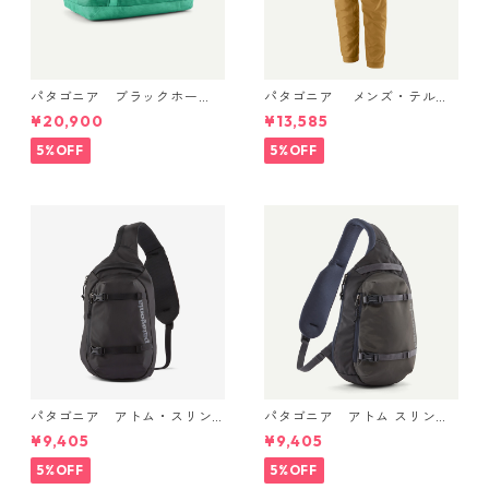
パタゴニア ブラックホー
パタゴニア メンズ・テルボ
ル・ダッフル 40L Aqua Ston
ンヌ・ジョガーズ (カラー Bo
¥20,900
¥13,585
e 49339 日本正規品
bcat Brown) Patagonia Me
n's Terrebonne Trail Jogger
5%OFF
5%OFF
s 日本正規品 製品番号 2454
1
パタゴニア アトム・スリン
パタゴニア アトム スリング
グ 8L (カラー Black) Patago
8L Smolder Blue 48262 Pata
¥9,405
¥9,405
nia Atom Sling Bag 8L 日本
gonia Atom Sling Bag 8L 日
正規品 製品番号 48262
本正規品
5%OFF
5%OFF