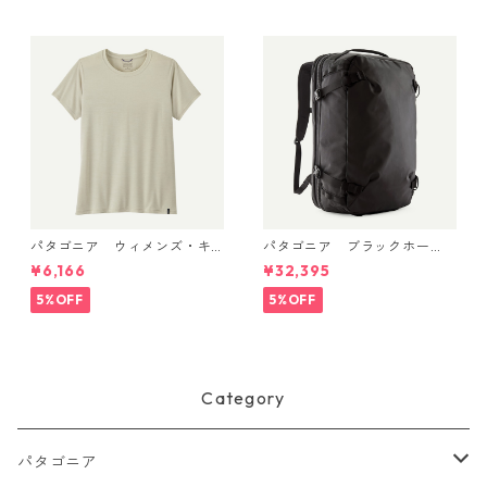
パタゴニア ウィメンズ・キ
パタゴニア ブラックホー
ャプリーン・クール・デイリ
ル・MLC 45L Black w/Black
¥6,166
¥32,395
ー・シャツ Dyno White 4522
49307 日本正規品
6
5%OFF
5%OFF
Category
パタゴニア