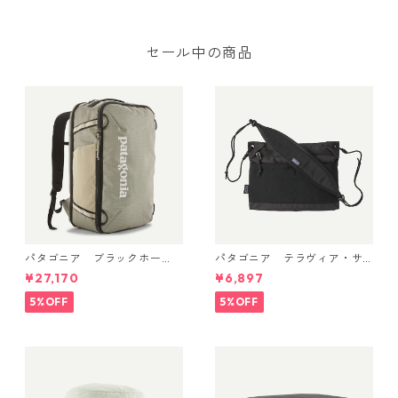
R2® TechFace Jacket 日本正
規品 製品番号 83626
セール中の商品
パタゴニア ブラックホー
パタゴニア テラヴィア・サ
ル・ミニ・MLC 30L Weather
コッシュ 3L (カラー Black)
¥27,170
¥6,897
ed Stone 49266 日本正規品
Patagonia Terravia Sacoche
Bag 3L 日本正規品 製品番号
5%OFF
5%OFF
48835