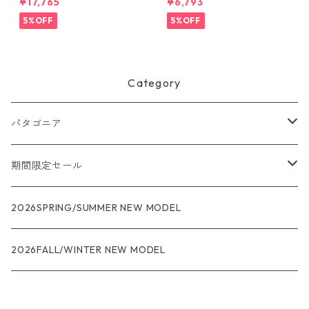
¥17,765
¥6,793
（ショート） (カラー Black)
er Blue
Patagonia Men's Torrentshe
5%OFF
5%OFF
ll 3L Rain Pants - Short 日本
正規品 製品番号 85261
Category
パタゴニア
メンズ
期間限定セール
R1
ウィメンズ
★★★
2026SPRING/SUMMER NEW MODEL
R1エア
R1
ジャケット・アウター
レインウェアー
2026FALL/WINTER NEW MODEL
ナノパフ
R1エア
ダウンジャケット
キャプリーン