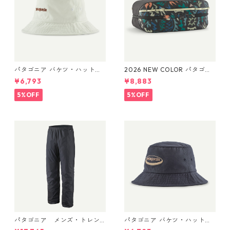
パタゴニア バケツ・ハット 3
2026 NEW COLOR パタゴニ
3595 Text Logo: Birch Whit
ア ブラックホール・キュー
¥6,793
¥8,883
e
ブ 14L (カラー Kaleido: Blac
k) Patagonia Black Hole® Cu
5%OFF
5%OFF
be 14L 日本正規品 製品番号
49372
パタゴニア メンズ・トレン
パタゴニア バケツ・ハット 3
トシェル 3L・レイン・パンツ
3595 ’95 Oval Logo: Smold