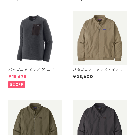
ー Otter Brown) Patagonia
Men's Downdrift Jacket 日
本正規品 製品番号 20600
パタゴニア メンズ R1 エア ク
パタゴニア メンズ・イスマ
ルー 40236 Smolder Blue
ス・デック・ジャケット (カ
¥15,675
¥28,600
ラー Seabird Grey) Patagoni
a Men's Isthmus Deck Jacke
5%OFF
t 日本正規品 製品番号 2702
5