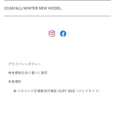
R1エア
R1
ジャケット・アウター
レインウェアー
2026FALL/WINTER NEW MODEL
ナノパフ
R1エア
ダウンジャケット
キャプリーン
フリースジャケット
トップス
ナイロンジャケット
キャプリーン
ボトムス
プライバシーポリシー
ベスト
バギーズ ショーツ
ボードショーツ
特定商取引法に基づく表記
会員規約
スウェットシャツ・フーディ
バッグ
© パタゴニア正規販売代理店 CLIFF SIDE（クリフサイド）
シャツ・Tシャツ
キャップ ハット