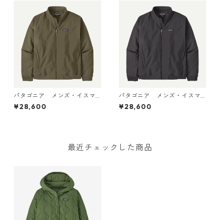
パタゴニア メンズ・イスマ
パタゴニア メンズ・イスマ
ス・デック・ジャケット (カ
ス・デック・ジャケット (カ
¥28,600
¥28,600
ラー Basin Green) Patagoni
ラー Ink Black) Patagonia M
a Men's Isthmus Deck Jacke
en's Isthmus Deck Jacket 日
t 日本正規品 製品番号 2702
本正規品 製品番号 27025
5
最近チェックした商品