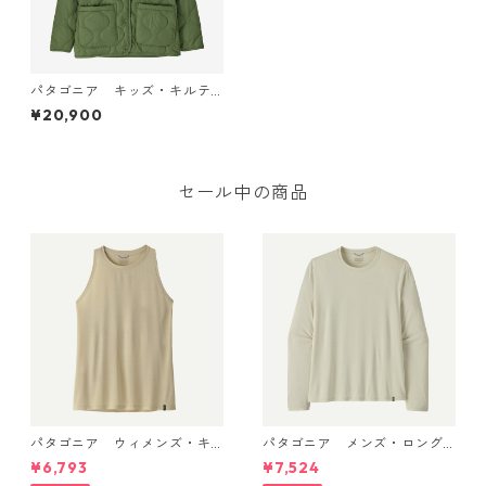
パタゴニア キッズ・キルテ
ッド・パファー (カラー Terr
¥20,900
ain Green) Patagonia Kids'
Quilted Puffer 日本正規品
製品番号 68150
セール中の商品
パタゴニア ウィメンズ・キ
パタゴニア メンズ・ロング
ャプリーン・クール・ウルト
スリーブ・キャプリーン・ク
¥6,793
¥7,524
ラ・タンク Pumice - Dyno W
ール・デイリー・シャツ Dyno