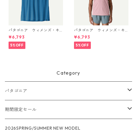
パタゴニア ウィメンズ・キ
パタゴニア ウィメンズ・キ
ャプリーン・クール・ウルト
ャプリーン・クール・ウルト
¥6,793
¥6,793
ラ・タンク Aquatic Blue - Li
ラ・タンク Light Violet - Qu
ght Aquatic Blue X-Dye 447
iet Violet X-Dye 44740 日本
5%OFF
5%OFF
40 日本正規品
正規品
Category
パタゴニア
メンズ
期間限定セール
R1
ウィメンズ
★★★
2026SPRING/SUMMER NEW MODEL