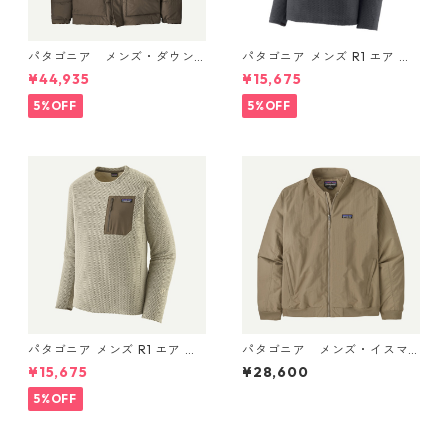
パタゴニア メンズ・ダウン
パタゴニア メンズ R1 エア ク
ドリフト・ジャケット (カラ
ルー 40236 Smolder Blue
¥44,935
¥15,675
ー Otter Brown) Patagonia
Men's Downdrift Jacket 日
5%OFF
5%OFF
本正規品 製品番号 20600
パタゴニア メンズ R1 エア ク
パタゴニア メンズ・イスマ
ルー 40236 Pelican
ス・デック・ジャケット (カ
¥15,675
¥28,600
ラー Seabird Grey) Patagoni
a Men's Isthmus Deck Jacke
5%OFF
t 日本正規品 製品番号 2702
5