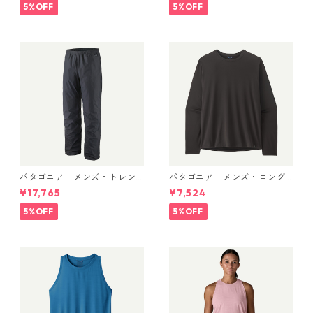
hite X-Dye 44740 日本正規
White 45181 日本正規品
5%OFF
5%OFF
品
パタゴニア メンズ・トレン
パタゴニア メンズ・ロング
トシェル 3L・レイン・パンツ
スリーブ・キャプリーン・ク
¥17,765
¥7,524
（ショート） (カラー Black)
ール・デイリー・シャツ Black
Patagonia Men's Torrentshe
45181 日本正規品
5%OFF
5%OFF
ll 3L Rain Pants - Short 日本
正規品 製品番号 85261