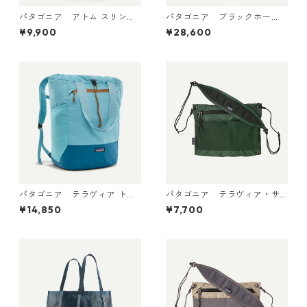
パタゴニア アトム スリング
パタゴニア ブラックホー
8L May Grey 48262 日本正規
ル・ミニ・MLC 30L Sastrug
¥9,900
¥28,600
品
i: Summit Blue 49266 日本正
規品
パタゴニア テラヴィア トー
パタゴニア テラヴィア・サ
ト パック 24L Snowmelt Blu
コッシュ 3L (カラー Canopy
¥14,850
¥7,700
e 48814 日本正規品
Green) Patagonia Terravia
Sacoche Bag 3L 日本正規
品 製品番号 48835