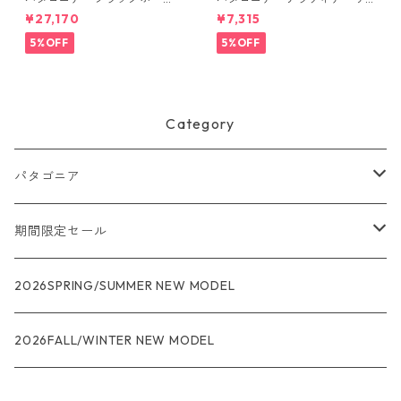
ル・ミニ・MLC 30L (カラー
コッシュ 3L (カラー Black)
¥27,170
¥7,315
Smolder Blue w/Forge Gre
Patagonia Terravia Sacoche
y) Patagonia Black Hole® Mi
Bag 3L 日本正規品 製品番号
5%OFF
5%OFF
ni MLC® 30L 日本正規品 製
48835
品番号 49266
Category
パタゴニア
メンズ
期間限定セール
R1
ウィメンズ
★★★
2026SPRING/SUMMER NEW MODEL
R1エア
R1
ジャケット・アウター
レインウェアー
2026FALL/WINTER NEW MODEL
ナノパフ
R1エア
ダウンジャケット
キャプリーン