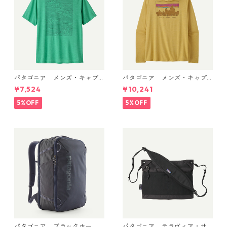
パタゴニア メンズ・キャプ
パタゴニア メンズ・キャプ
リーン・クール・デイリー・
リーン・クール・デイリー・
¥7,524
¥10,241
シャツ（ストラタスパイア）
フーディ（'73 スカイライン）
(カラー Feather Grey) Pat
(カラー Limestone Yellow - L
5%OFF
5%OFF
agonia Men's Capilene® Co
ight Limestone Yellow X-Dy
ol Daily Shirt - Strataspire
e) Patagonia Men's Long-Sl
日本正規品 製品番号 45479
eeved Capilene® Cool Trail
Shirt - Stratapeaks 日本正規
品 製品番号 45469
パタゴニア ブラックホー
パタゴニア テラヴィア・サ