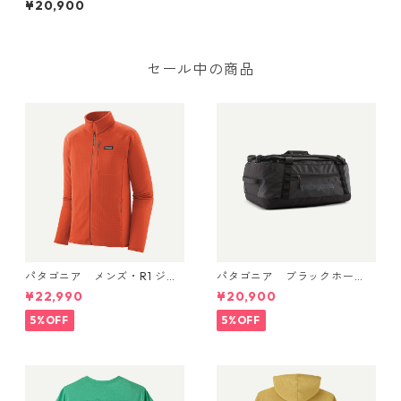
¥20,900
L (カラー Black) Patagonia
Fieldsmith Roll-Top Pack 32
L 日本正規品 製品番号 4854
3
セール中の商品
パタゴニア メンズ・R1 ジャ
パタゴニア ブラックホー
ケット (カラー Coal Orang
ル・ダッフル 40L Black w/Bl
¥22,990
¥20,900
e) Patagonia Men's R1® Flee
ack 49339 日本正規品
ce Jacket 日本正規品 製品
5%OFF
5%OFF
番号 40129