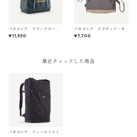
パタゴニア ブラックホー
パタゴニア テラヴィア・サ
ル・トート 25L Sastrugi: Su
コッシュ 3L (カラー May Gr
¥11,550
¥7,700
mmit Blue 49032 日本正規品
ey) Patagonia Terravia Saco
che Bag 3L 日本正規品 製品
番号 48835
最近チェックした商品
パタゴニア フィールドスミ
ス・ロールトップ・パック 32