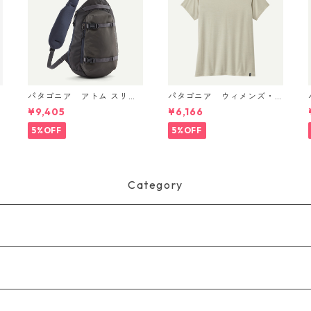
パタゴニア アトム スリン
パタゴニア ウィメンズ・
グ 8L Smolder Blue 48262
キャプリーン・クール・デ
¥9,405
¥6,166
Patagonia Atom Sling Bag
イリー・シャツ Dyno Whit
6
8L 日本正規品
e 45226
5%OFF
5%OFF
Category