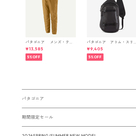
パタゴニア メンズ・テル
パタゴニア アトム・スリ
ボンヌ・ジョガーズ (カラ
ング 8L (カラー Black) Pat
¥13,585
¥9,405
ー Bobcat Brown) Patagon
agonia Atom Sling Bag 8L
ia Men's Terrebonne Trail
日本正規品 製品番号 482
5%OFF
5%OFF
Joggers 日本正規品 製品
2
番号 24541
パタゴニア
メンズ
期間限定セール
R1
ウィメンズ
★★★
2026SPRING/SUMMER NEW MODEL