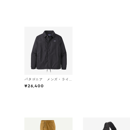
31910 日本正規品
規品
パタゴニア メンズ・ライ
ンド・イスマス・コーチ
¥26,400
ズ・ジャケット (カラー Bl
ack) Patagonia Men's Line
d Isthmus Coaches Jacket
日本正規品 製品番号 2041
5