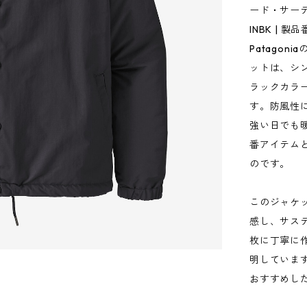
ード・サー
INBK | 製品
Patago
ットは、シ
ラックカラ
す。防風性
強い日でも
番アイテム
のです。
このジャケッ
感し、サス
枚に丁寧に
明していま
おすすめし