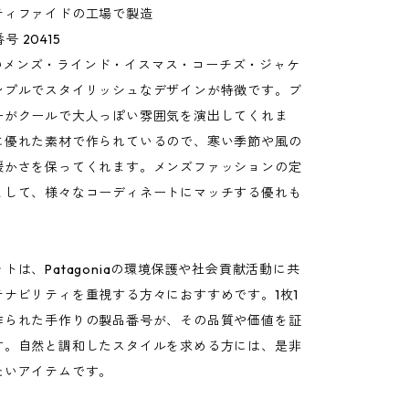
ティファイドの工場で製造
番号 20415
niaのメンズ・ラインド・イスマス・コーチズ・ジャケ
ンプルでスタイリッシュなデザインが特徴です。ブ
ーがクールで大人っぽい雰囲気を演出してくれま
に優れた素材で作られているので、寒い季節や風の
暖かさを保ってくれます。メンズファッションの定
として、様々なコーディネートにマッチする優れも
トは、Patagoniaの環境保護や社会貢献活動に共
テナビリティを重視する方々におすすめです。1枚1
作られた手作りの製品番号が、その品質や価値を証
す。自然と調和したスタイルを求める方には、是非
たいアイテムです。