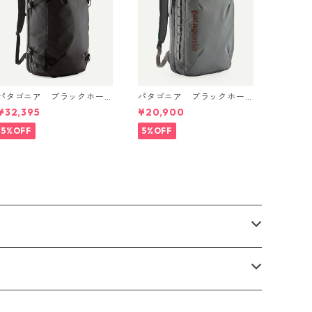
パタゴニア ブラックホー
パタゴニア ブラックホー
ル・MLC 45L Black w/Blac
ル・マイクロ・MLC 22L
¥32,395
¥20,900
k 49307 日本正規品
(カラー Noble Grey) Patag
onia Black Hole® Micro ML
5%OFF
5%OFF
C® Backpack 22L 日本正規
品 製品番号 49260