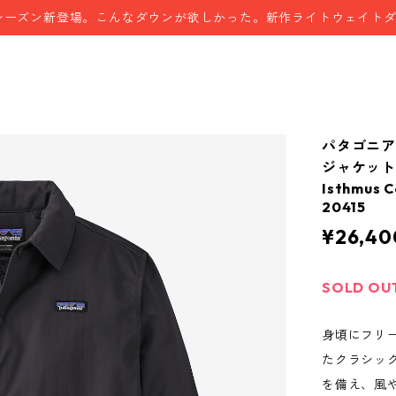
シーズン新登場。こんなダウンが欲しかった。新作ライトウェイト
パタゴニア
ジャケット (カ
Isthmus
20415
¥26,40
SOLD OU
身頃にフリ
たクラシッ
を備え、風