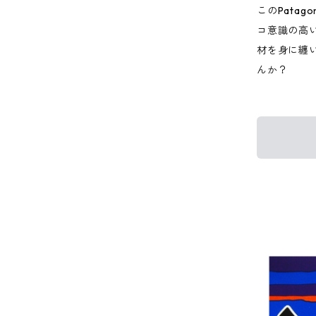
このPata
コ意識の高
材を身に纏
んか？