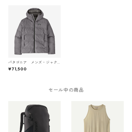
パタゴニア メンズ・ジャク
ソン・グレイシャー・ジャケ
¥71,500
ット (カラー Noble Grey) P
atagonia M's Jackson Glaci
er Jacket 日本正規品 製品
番号 27921
セール中の商品