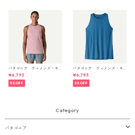
正規品 製品番号 85261
パタゴニア ウィメンズ・キ
パタゴニア ウィメンズ・キ
ャプリーン・クール・ウルト
ャプリーン・クール・ウルト
¥6,793
¥6,793
ラ・タンク Light Violet - Qu
ラ・タンク Aquatic Blue - Li
iet Violet X-Dye 44740 日本
ght Aquatic Blue X-Dye 447
5%OFF
5%OFF
正規品
40 日本正規品
Category
パタゴニア