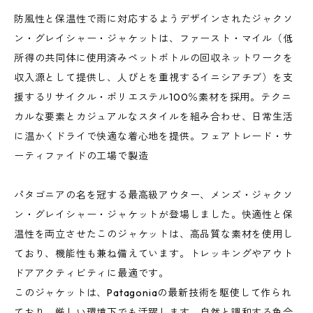
防風性と保温性で雨に対応するようデザインされたジャクソ
ン・グレイシャー・ジャケットは、ファースト・マイル（低
所得の共同体に使用済みペットボトルの回収ネットワークを
収入源として提供し、人びとを重視するイニシアチブ）を支
援するリサイクル・ポリエステル100％素材を採用。テクニ
カルな要素とカジュアルなスタイルを組み合わせ、日常生活
に温かくドライで快適な着心地を提供。フェアトレード・サ
ーティファイドの工場で製造
パタゴニアの名を冠する最高級アウター、メンズ・ジャクソ
ン・グレイシャー・ジャケットが登場しました。快適性と保
温性を両立させたこのジャケットは、高品質な素材を使用し
ており、機能性も兼ね備えています。トレッキングやアウト
ドアアクティビティに最適です。
このジャケットは、Patagoniaの最新技術を駆使して作られ
ており、厳しい環境下でも活躍します。自然と調和する色合