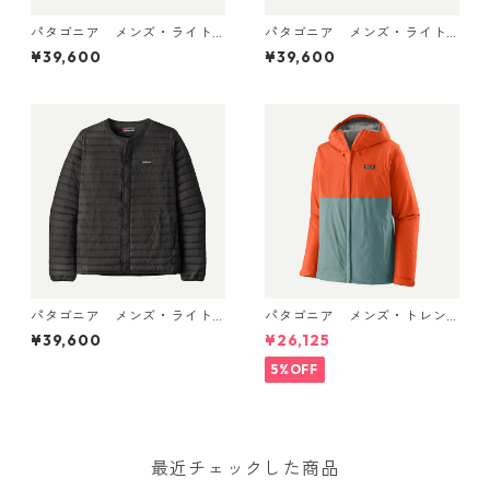
パタゴニア メンズ・ライト
パタゴニア メンズ・ライト
ウェイト・ダウン・セータ
ウェイト・ダウン・セータ
¥39,600
¥39,600
ー・カーディガン Noble Gr
ー・カーディガン New Navy
ey 31900 日本正規品
31900 日本正規品
パタゴニア メンズ・ライト
パタゴニア メンズ・トレン
ウェイト・ダウン・セータ
トシェル 3L・レイン・ジャケ
¥39,600
¥26,125
ー・カーディガン Black 319
ット (カラー Blue Sage) Pat
00 日本正規品
agonia Men's Torrentshell 3
5%OFF
L Rain Jacket 日本正規品 製
品番号 85241
最近チェックした商品