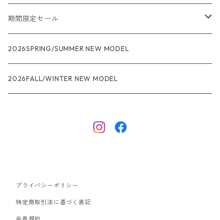
メンズ
期間限定セール
R1
ウィメンズ
★★★
2026SPRING/SUMMER NEW MODEL
R1エア
R1
ジャケット・アウター
レインウェアー
2026FALL/WINTER NEW MODEL
ナノパフ
R1エア
ダウンジャケット
キャプリーン
フリースジャケット
トップス
ナイロンジャケット
キャプリーン
ボトムス
プライバシーポリシー
ベスト
バギーズ ショーツ
ボードショーツ
特定商取引法に基づく表記
会員規約