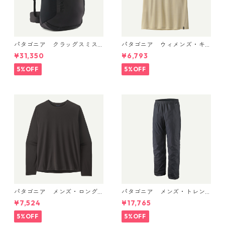
パタゴニア クラッグスミス
パタゴニア ウィメンズ・キ
パック 45L ブラック 48066 P
ャプリーン・クール・ウルト
¥31,350
¥6,793
atagonia Cragsmith Pack 日
ラ・タンク Pumice - Dyno W
本正規品
hite X-Dye 44740 日本正規
5%OFF
5%OFF
品
パタゴニア メンズ・ロング
パタゴニア メンズ・トレン
スリーブ・キャプリーン・ク
トシェル 3L・レイン・パンツ
¥7,524
¥17,765
ール・デイリー・シャツ Black
（ショート） (カラー Black)
45181 日本正規品
Patagonia Men's Torrentshe
5%OFF
5%OFF
ll 3L Rain Pants - Short 日本