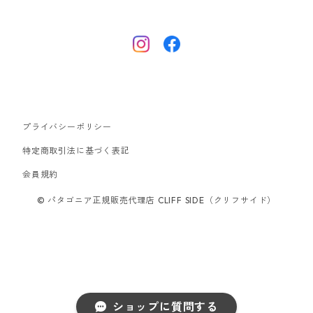
ナノパフ
R1エア
ダウンジャケット
キャプリーン
フリースジャケット
トップス
ナイロンジャケット
キャプリーン
ボトムス
プライバシーポリシー
ベスト
バギーズ ショーツ
ボードショーツ
特定商取引法に基づく表記
会員規約
スウェットシャツ・フーディ
バッグ
© パタゴニア正規販売代理店 CLIFF SIDE（クリフサイド）
シャツ・Tシャツ
キャップ ハット
スーパーセール
ショップに質問する