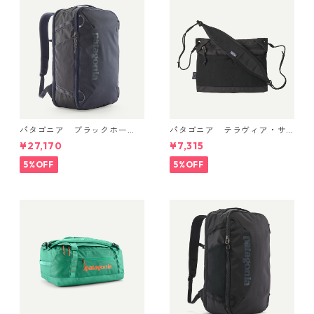
品 製品番号 45469
パタゴニア ブラックホー
パタゴニア テラヴィア・サ
ル・ミニ・MLC 30L (カラー
コッシュ 3L (カラー Black)
¥27,170
¥7,315
Smolder Blue w/Forge Gre
Patagonia Terravia Sacoche
y) Patagonia Black Hole® Mi
Bag 3L 日本正規品 製品番号
5%OFF
5%OFF
ni MLC® 30L 日本正規品 製
48835
品番号 49266