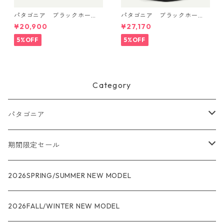
パタゴニア ブラックホー
パタゴニア ブラックホー
ル・ダッフル 40L Aqua Ston
ル・ミニ・MLC 30L (カラー
¥20,900
¥27,170
e 49339 日本正規品
Black) Patagonia Black Hole
® Mini MLC® 30L 日本正規
5%OFF
5%OFF
品 製品番号 49266
Category
パタゴニア
メンズ
期間限定セール
R1
ウィメンズ
★★★
2026SPRING/SUMMER NEW MODEL
R1エア
R1
ジャケット・アウター
レインウェアー
2026FALL/WINTER NEW MODEL