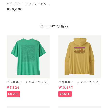
パタゴニア コットン・ダウ
ン・ジャケット (カラー Basi
¥50,600
n Green) Patagonia Cotton
Down Jacket 日本正規品 製
品番号 26845
セール中の商品
パタゴニア メンズ・キャプ
パタゴニア メンズ・キャプ
リーン・クール・デイリー・
リーン・クール・デイリー・
¥7,524
¥10,241
シャツ（ストラタスパイア）
フーディ（'73 スカイライン）
(カラー Feather Grey) Pat
(カラー Limestone Yellow - L
5%OFF
5%OFF
agonia Men's Capilene® Co
ight Limestone Yellow X-Dy
ol Daily Shirt - Strataspire
e) Patagonia Men's Long-Sl
日本正規品 製品番号 45479
eeved Capilene® Cool Trail
Shirt - Stratapeaks 日本正規