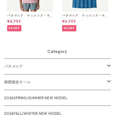
パタゴニア ウィメンズ・キ
パタゴニア ウィメンズ・キ
ャプリーン・クール・ウルト
ャプリーン・クール・ウルト
¥6,793
¥6,793
ラ・タンク Light Violet - Qu
ラ・タンク Aquatic Blue - Li
iet Violet X-Dye 44740 日本
ght Aquatic Blue X-Dye 447
5%OFF
5%OFF
正規品
40 日本正規品
Category
パタゴニア
メンズ
期間限定セール
R1
ウィメンズ
★★★
2026SPRING/SUMMER NEW MODEL
R1エア
R1
ジャケット・アウター
レインウェアー
2026FALL/WINTER NEW MODEL