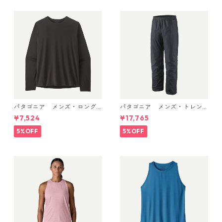
パタゴニア メンズ・ロング
パタゴニア メンズ・トレン
スリーブ・キャプリーン・ク
トシェル 3L・レイン・パンツ
¥7,524
¥17,765
ール・デイリー・シャツ Black
（ショート） (カラー Black)
45181 日本正規品
Patagonia Men's Torrentshe
5%OFF
5%OFF
ll 3L Rain Pants - Short 日本
正規品 製品番号 85261