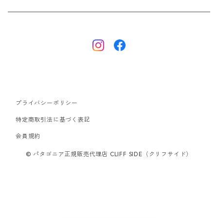
ナノパフ
R1エア
ダウンジャケット
キャプリーン
フリースジャケット
トップス
ナイロンジャケット
キャプリーン
ボトムス
プライバシーポリシー
ベスト
バギーズ ショーツ
ボードショーツ
特定商取引法に基づく表記
会員規約
スウェットシャツ・フーディ
バッグ
© パタゴニア正規販売代理店 CLIFF SIDE（クリフサイド）
シャツ・Tシャツ
キャップ ハット
スーパーセール