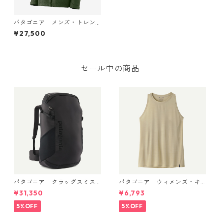
パタゴニア メンズ・トレン
トシェル 3L・レイン・ジャケ
¥27,500
ット (カラー Torrey Pine Gr
een) Patagonia Men's Torre
ntshell 3L Rain Jacket 日本
正規品 製品番号 85241
セール中の商品
パタゴニア クラッグスミス
パタゴニア ウィメンズ・キ
パック 45L ブラック 48066 P
ャプリーン・クール・ウルト
¥31,350
¥6,793
atagonia Cragsmith Pack 日
ラ・タンク Pumice - Dyno W
本正規品
hite X-Dye 44740 日本正規
5%OFF
5%OFF
品