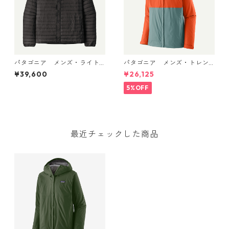
パタゴニア メンズ・ライト
パタゴニア メンズ・トレン
ウェイト・ダウン・セータ
トシェル 3L・レイン・ジャケ
¥39,600
¥26,125
ー・カーディガン Black 319
ット (カラー Blue Sage) Pat
00 日本正規品
agonia Men's Torrentshell 3
5%OFF
L Rain Jacket 日本正規品 製
品番号 85241
最近チェックした商品