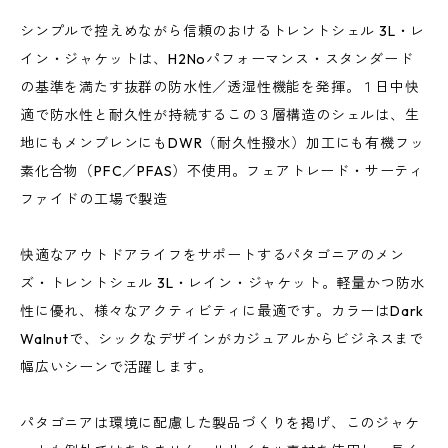
シンプルで控えめながら信頼のおけるトレントシェル 3L・レ
イン・ジャケットは、H2Noパフォーマンス・スタンダード
の基準を満たす抜群の防水性／透湿性機能を発揮。１日中快
適で防水性と耐久性が持続するこの３層構造のシェルは、生
地にもメンブレンにもDWR（耐久性撥水）加工にも有機フッ
素化合物（PFC／PFAS）不使用。フェアトレード・サーティ
ファイドの工場で製造
快適なアウトドアライフをサポートするパタゴニアのメン
ズ・トレントシェル 3L・レイン・ジャケット。軽量かつ防水
性に優れ、様々なアクティビティに最適です。カラーはDark
Walnutで、シックなデザインがカジュアルからビジネスまで
幅広いシーンで活躍します。
パタゴニアは環境に配慮した製品づくりを掲げ、このジャケ