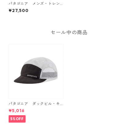
パタゴニア メンズ・トレン
トシェル 3L・レイン・ジャケ
¥27,500
ット (カラー Redtail Rust)
Patagonia Men's Torrentshe
ll 3L Rain Jacket 日本正規
品 製品番号 85241
セール中の商品
パタゴニア ダックビル・キ
ャップ （カラー Black） Pat
¥5,016
agonia Duckbill Cap 日本正
規品 製品番号 28818
5%OFF