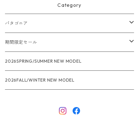
Category
パタゴニア
メンズ
期間限定セール
R1
ウィメンズ
★★★
2026SPRING/SUMMER NEW MODEL
R1エア
R1
ジャケット・アウター
レインウェアー
2026FALL/WINTER NEW MODEL
ナノパフ
R1エア
ダウンジャケット
キャプリーン
フリースジャケット
トップス
ナイロンジャケット
キャプリーン
ボトムス