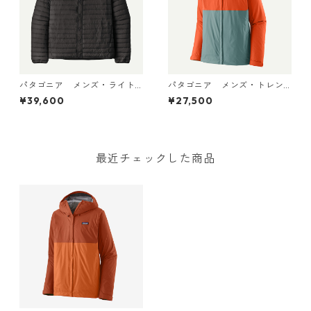
パタゴニア メンズ・ライト
パタゴニア メンズ・トレン
ウェイト・ダウン・セータ
トシェル 3L・レイン・ジャケ
¥39,600
¥27,500
ー・カーディガン Black 319
ット (カラー Blue Sage) Pat
00 日本正規品
agonia Men's Torrentshell 3
L Rain Jacket 日本正規品 製
品番号 85241
最近チェックした商品