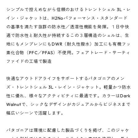
シンプルで控えめながら信頼のおけるトレントシェル 3L・レ
イン・ジャケットは、H2Noパフォーマンス・スタンダード
の基準を満たす抜群の防水性／透湿性機能を発揮。１日中快
適で防水性と耐久性が持続するこの３層構造のシェルは、生
地にもメンブレンにもDWR（耐久性撥水）加工にも有機フッ
素化合物（PFC／PFAS）不使用。フェアトレード・サーティ
ファイドの工場で製造
快適なアウトドアライフをサポートするパタゴニアのメン
ズ・トレントシェル 3L・レイン・ジャケット。軽量かつ防水
性に優れ、様々なアクティビティに最適です。カラーはDark
Walnutで、シックなデザインがカジュアルからビジネスまで
幅広いシーンで活躍します。
パタゴニアは環境に配慮した製品づくりを掲げ、このジャケ